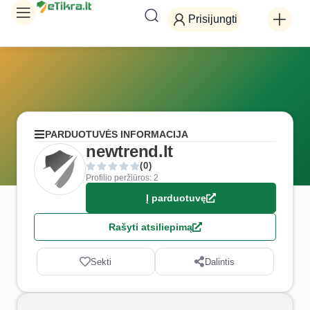
Prisijungti
PARDUOTUVĖS INFORMACIJA
newtrend.lt
(0)
Profilio peržiūros: 2
Į parduotuvę
Rašyti atsiliepimą
Sekti
Dalintis