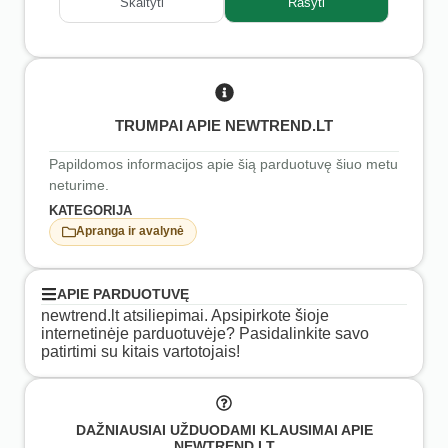
Skaityti
Rašyti
TRUMPAI APIE NEWTREND.LT
Papildomos informacijos apie šią parduotuvę šiuo metu
neturime.
KATEGORIJA
Apranga ir avalynė
APIE PARDUOTUVĘ
newtrend.lt atsiliepimai. Apsipirkote šioje
internetinėje parduotuvėje? Pasidalinkite savo
patirtimi su kitais vartotojais!
DAŽNIAUSIAI UŽDUODAMI KLAUSIMAI APIE
NEWTREND.LT