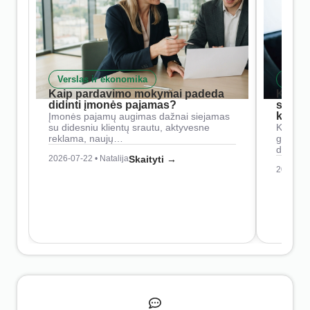
Verslas ir ekonomika
Skait
Kaip pardavimo mokymai padeda
Kaip 
didinti įmonės pajamas?
siste
konkur
Įmonės pajamų augimas dažnai siejamas
su didesniu klientų srautu, aktyvesne
Konkure
reklama, naujų…
geresnė
didesn
2026-07-22 • Natalija
Skaityti →
2026-07-