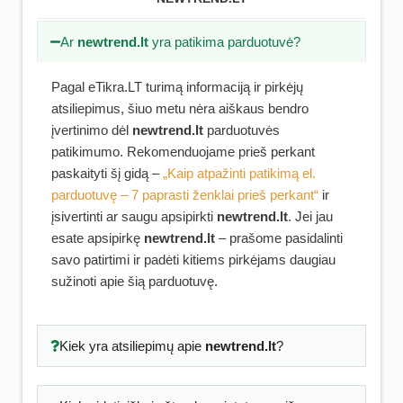
Ar
newtrend.lt
yra patikima parduotuvė?
Pagal eTikra.LT turimą informaciją ir pirkėjų
atsiliepimus, šiuo metu nėra aiškaus bendro
įvertinimo dėl
newtrend.lt
parduotuvės
patikimumo. Rekomenduojame prieš perkant
paskaityti šį gidą –
„Kaip atpažinti patikimą el.
parduotuvę – 7 paprasti ženklai prieš perkant“
ir
įsivertinti ar saugu apsipirkti
newtrend.lt
. Jei jau
esate apsipirkę
newtrend.lt
– prašome pasidalinti
savo patirtimi ir padėti kitiems pirkėjams daugiau
sužinoti apie šią parduotuvę.
Kiek yra atsiliepimų apie
newtrend.lt
?