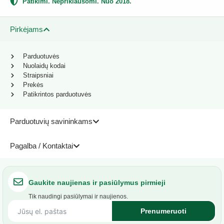
Patikimi. Nepriklausomi. Nuo 2018.
Pirkėjams
Parduotuvės
Nuolaidų kodai
Straipsniai
Prekės
Patikrintos parduotuvės
Parduotuvių savininkams
Pagalba / Kontaktai
Gaukite naujienas ir pasiūlymus pirmieji
Tik naudingi pasiūlymai ir naujienos.
Prenumeruoti