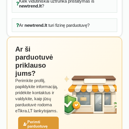
Kiek vidutiniškai užtrunka pristatymas iš
newtrend.lt
?
Ar
newtrend.lt
turi fizinę parduotuvę?
Ar ši
parduotuvė
priklauso
jums?
Perimkite profilį,
papildykite informaciją,
pridėkite kontaktus ir
valdykite, kaip jūsų
parduotuvė rodoma
eTikra.LT lankytojams.
Perimti
parduotuvę