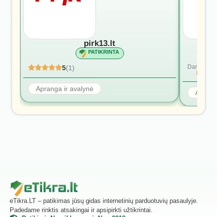
pirk13.lt
PATIKRINTA
Dar nėra at
5
(1)
Rašyti p
Apranga ir avalynė
Aprang
eTikra.LT – patikimas jūsų gidas internetinių parduotuvių pasaulyje.
Padedame rinktis atsakingai ir apsipirkti užtikrintai.