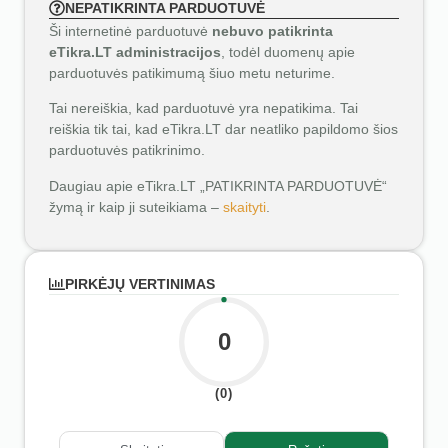
NEPATIKRINTA PARDUOTUVĖ
Ši internetinė parduotuvė
nebuvo patikrinta
eTikra.LT administracijos
, todėl duomenų apie
parduotuvės patikimumą šiuo metu neturime.
Tai nereiškia, kad parduotuvė yra nepatikima. Tai
reiškia tik tai, kad eTikra.LT dar neatliko papildomo šios
parduotuvės patikrinimo.
Daugiau apie eTikra.LT „PATIKRINTA PARDUOTUVĖ“
žymą ir kaip ji suteikiama –
skaityti
.
PIRKĖJŲ VERTINIMAS
0
(0)