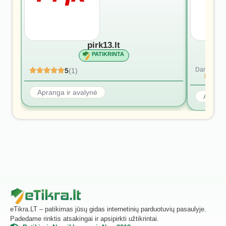
pirk13.lt
PATIKRINTA
Dar nėra at
5
(1)
Rašyti p
Apranga ir avalynė
Aprang
eTikra.LT – patikimas jūsų gidas internetinių parduotuvių pasaulyje.
Padedame rinktis atsakingai ir apsipirkti užtikrintai.