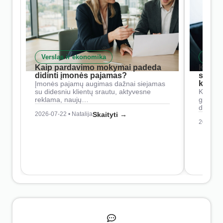
Verslas ir ekonomika
Skait
Kaip pardavimo mokymai padeda
Kaip 
didinti įmonės pajamas?
siste
konkur
Įmonės pajamų augimas dažnai siejamas
su didesniu klientų srautu, aktyvesne
Konkure
reklama, naujų…
geresnė
didesn
2026-07-22 • Natalija
Skaityti →
2026-07-