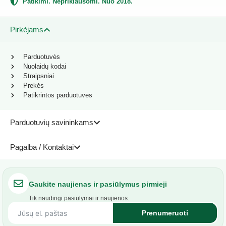
Patikimi. Nepriklausomi. Nuo 2018.
Pirkėjams
Parduotuvės
Nuolaidų kodai
Straipsniai
Prekės
Patikrintos parduotuvės
Parduotuvių savininkams
Pagalba / Kontaktai
Gaukite naujienas ir pasiūlymus pirmieji
Tik naudingi pasiūlymai ir naujienos.
Prenumeruoti