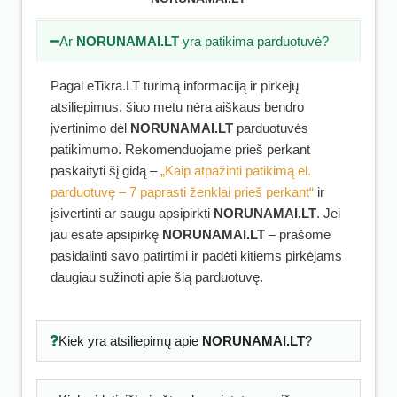
Ar
NORUNAMAI.LT
yra patikima parduotuvė?
Pagal eTikra.LT turimą informaciją ir pirkėjų
atsiliepimus, šiuo metu nėra aiškaus bendro
įvertinimo dėl
NORUNAMAI.LT
parduotuvės
patikimumo. Rekomenduojame prieš perkant
paskaityti šį gidą –
„Kaip atpažinti patikimą el.
parduotuvę – 7 paprasti ženklai prieš perkant“
ir
įsivertinti ar saugu apsipirkti
NORUNAMAI.LT
. Jei
jau esate apsipirkę
NORUNAMAI.LT
– prašome
pasidalinti savo patirtimi ir padėti kitiems pirkėjams
daugiau sužinoti apie šią parduotuvę.
Kiek yra atsiliepimų apie
NORUNAMAI.LT
?