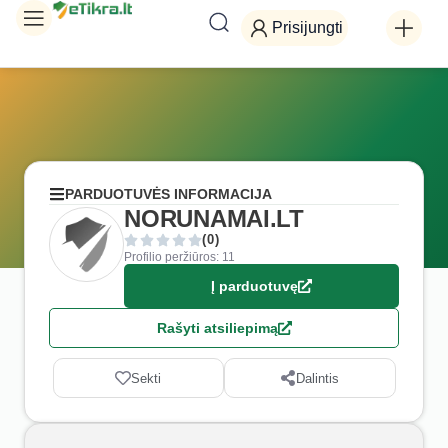
Prisijungti
PARDUOTUVĖS INFORMACIJA
NORUNAMAI.LT
(0)
Profilio peržiūros: 11
Į parduotuvę
Rašyti atsiliepimą
Sekti
Dalintis