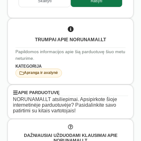
Skaityti
Rašyti
TRUMPAI APIE NORUNAMAI.LT
Papildomos informacijos apie šią parduotuvę šiuo metu
neturime.
KATEGORIJA
Apranga ir avalynė
APIE PARDUOTUVĘ
NORUNAMAI.LT atsiliepimai. Apsipirkote šioje
internetinėje parduotuvėje? Pasidalinkite savo
patirtimi su kitais vartotojais!
DAŽNIAUSIAI UŽDUODAMI KLAUSIMAI APIE
NORUNAMAI.LT