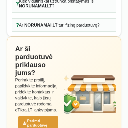
Kiek vidutiniškai užtrunka pristatymas iš
NORUNAMAI.LT
?
Ar
NORUNAMAI.LT
turi fizinę parduotuvę?
Ar ši
parduotuvė
priklauso
jums?
Perimkite profilį,
papildykite informaciją,
pridėkite kontaktus ir
valdykite, kaip jūsų
parduotuvė rodoma
eTikra.LT lankytojams.
Perimti
parduotuvę