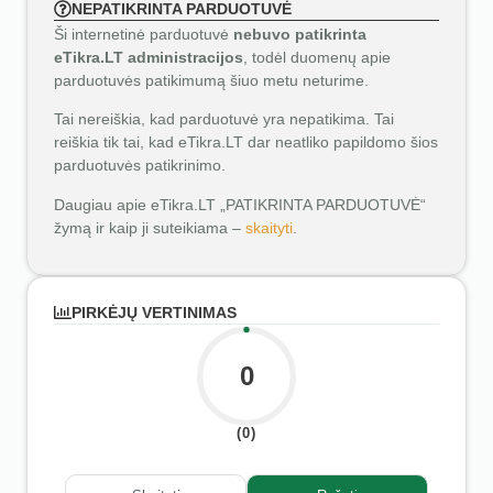
NEPATIKRINTA PARDUOTUVĖ
Ši internetinė parduotuvė
nebuvo patikrinta
eTikra.LT administracijos
, todėl duomenų apie
parduotuvės patikimumą šiuo metu neturime.
Tai nereiškia, kad parduotuvė yra nepatikima. Tai
reiškia tik tai, kad eTikra.LT dar neatliko papildomo šios
parduotuvės patikrinimo.
Daugiau apie eTikra.LT „PATIKRINTA PARDUOTUVĖ“
žymą ir kaip ji suteikiama –
skaityti
.
PIRKĖJŲ VERTINIMAS
0
(0)