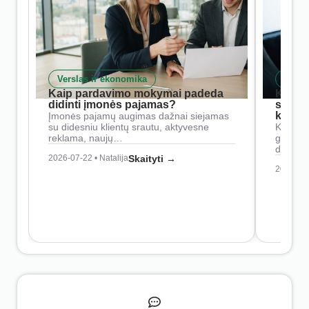
Verslas ir ekonomika
Skait
Kaip pardavimo mokymai padeda
Kaip 
didinti įmonės pajamas?
siste
konkur
Įmonės pajamų augimas dažnai siejamas
su didesniu klientų srautu, aktyvesne
Konkure
reklama, naujų…
geresnė
didesn
2026-07-22 • Natalija
Skaityti →
2026-07-