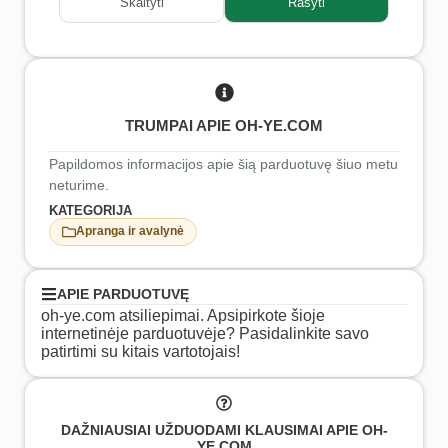
Skaityti
Rašyti
TRUMPAI APIE OH-YE.COM
Papildomos informacijos apie šią parduotuvę šiuo metu
neturime.
KATEGORIJA
Apranga ir avalynė
APIE PARDUOTUVĘ
oh-ye.com atsiliepimai. Apsipirkote šioje
internetinėje parduotuvėje? Pasidalinkite savo
patirtimi su kitais vartotojais!
DAŽNIAUSIAI UŽDUODAMI KLAUSIMAI APIE OH-
YE.COM