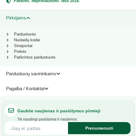
Patikimi. Nepriklausomi. Nuo 2018.
Pirkėjams
Parduotuvės
Nuolaidų kodai
Straipsniai
Prekės
Patikrintos parduotuvės
Parduotuvių savininkams
Pagalba / Kontaktai
Gaukite naujienas ir pasiūlymus pirmieji
Tik naudingi pasiūlymai ir naujienos.
Prenumeruoti