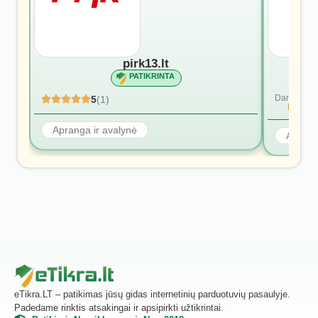
pirk13.lt
PATIKRINTA
Dar nėra at
5
(1)
Rašyti p
Apranga ir avalynė
Aprang
eTikra.LT – patikimas jūsų gidas internetinių parduotuvių pasaulyje.
Padedame rinktis atsakingai ir apsipirkti užtikrintai.