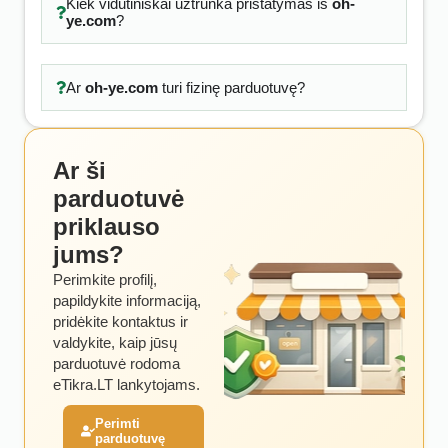
Kiek vidutiniškai užtrunka pristatymas iš
oh-
ye.com
?
Ar
oh-ye.com
turi fizinę parduotuvę?
Ar ši
parduotuvė
priklauso
jums?
Perimkite profilį,
papildykite informaciją,
pridėkite kontaktus ir
valdykite, kaip jūsų
parduotuvė rodoma
eTikra.LT lankytojams.
Perimti
parduotuvę