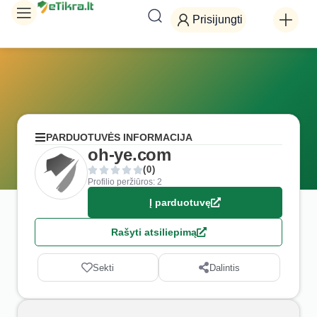
Prisijungti
PARDUOTUVĖS INFORMACIJA
oh-ye.com
(0)
Profilio peržiūros: 2
Į parduotuvę
Rašyti atsiliepimą
Sekti
Dalintis