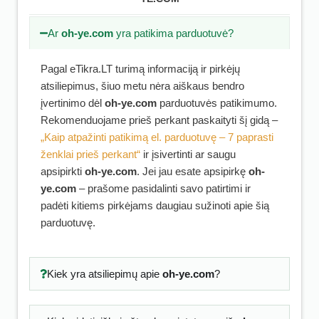
Ar
oh-ye.com
yra patikima parduotuvė?
Pagal eTikra.LT turimą informaciją ir pirkėjų
atsiliepimus, šiuo metu nėra aiškaus bendro
įvertinimo dėl
oh-ye.com
parduotuvės patikimumo.
Rekomenduojame prieš perkant paskaityti šį gidą –
„Kaip atpažinti patikimą el. parduotuvę – 7 paprasti
ženklai prieš perkant“
ir įsivertinti ar saugu
apsipirkti
oh-ye.com
. Jei jau esate apsipirkę
oh-
ye.com
– prašome pasidalinti savo patirtimi ir
padėti kitiems pirkėjams daugiau sužinoti apie šią
parduotuvę.
Kiek yra atsiliepimų apie
oh-ye.com
?