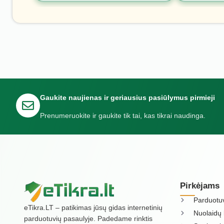
Gaukite naujienas ir geriausius pasiūlymus pirmieji
Prenumeruokite ir gaukite tik tai, kas tikrai naudinga.
Pirkėjams
Parduotu
eTikra.LT – patikimas jūsų gidas internetinių
Nuolaidų 
parduotuvių pasaulyje. Padedame rinktis