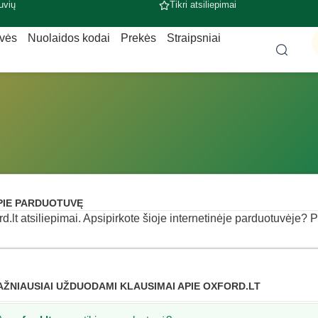
uvių
Tikri atsiliepimai
uvės
Nuolaidos kodai
Prekės
Straipsniai
PIE PARDUOTUVĘ
rd.lt atsiliepimai. Apsipirkote šioje internetinėje parduotuvėje? Pa
AŽNIAUSIAI UŽDUODAMI KLAUSIMAI APIE OXFORD.LT