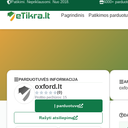
Patikimi. Nepriklausomi. Nuo 2018.
6000+ parduot
Pagrindinis
Patikimos parduot
PARDUOTUVĖS INFORMACIJA
A
oxford.lt
oxfo
(0)
Profilio peržiūros: 15
Į parduotuvę
D
Rašyti atsiliepimą