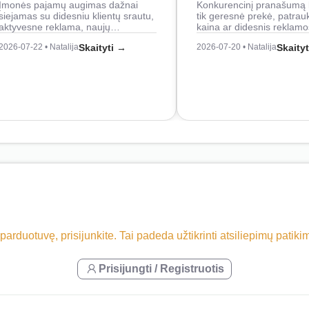
Įmonės pajamų augimas dažnai
Konkurencinį pranašumą 
siejamas su didesniu klientų srautu,
tik geresnė prekė, patrau
aktyvesne reklama, naujų…
kaina ar didesnis reklam
2026-07-22 • Natalija
Skaityti →
2026-07-20 • Natalija
Skaity
 parduotuvę, prisijunkite. Tai padeda užtikrinti atsiliepimų patik
Prisijungti / Registruotis