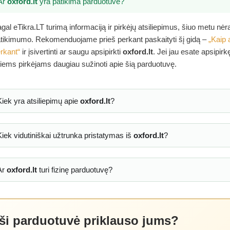
Ar
oxford.lt
yra patikima parduotuvė?
gal eTikra.LT turimą informaciją ir pirkėjų atsiliepimus, šiuo metu nė
tikimumo. Rekomenduojame prieš perkant paskaityti šį gidą –
„Kaip 
rkant“
ir įsivertinti ar saugu apsipirkti
oxford.lt
. Jei jau esate apsipir
tiems pirkėjams daugiau sužinoti apie šią parduotuvę.
Kiek yra atsiliepimų apie
oxford.lt
?
Kiek vidutiniškai užtrunka pristatymas iš
oxford.lt
?
Ar
oxford.lt
turi fizinę parduotuvę?
 ši parduotuvė priklauso jums?