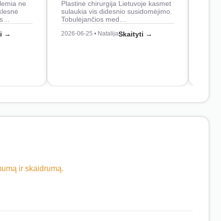
lemia ne
Plastinė chirurgija Lietuvoje kasmet
naudo
klesnė
sulaukia vis didesnio susidomėjimo.
Juos
os…
Tobulėjančios med…
2026-0
ti →
2026-06-25 • Natalija
Skaityti →
imumą ir skaidrumą.