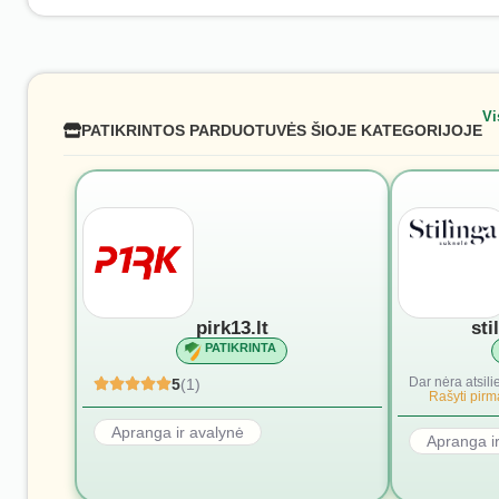
Vi
PATIKRINTOS PARDUOTUVĖS ŠIOJE KATEGORIJOJE
pirk13.lt
sti
PATIKRINTA
Dar nėra atsili
5
(1)
Rašyti pirmą
Apranga ir avalynė
Apranga i