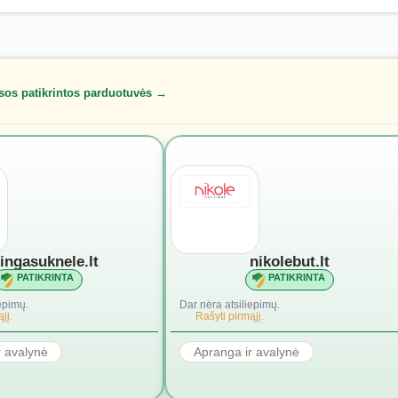
sos patikrintos parduotuvės →
lingasuknele.lt
nikolebut.lt
PATIKRINTA
PATIKRINTA
epimų.
Dar nėra atsiliepimų.
jį.
Rašyti pirmąjį.
r avalynė
Apranga ir avalynė