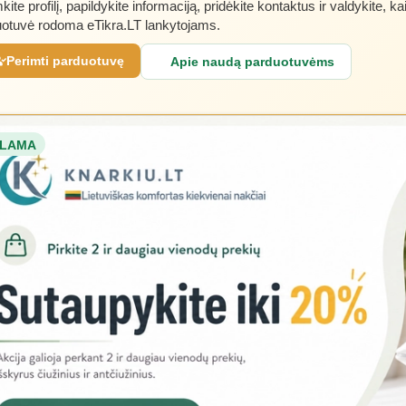
kite profilį, papildykite informaciją, pridėkite kontaktus ir valdykite, ka
otuvė rodoma eTikra.LT lankytojams.
Perimti parduotuvę
Apie naudą parduotuvėms
LAMA