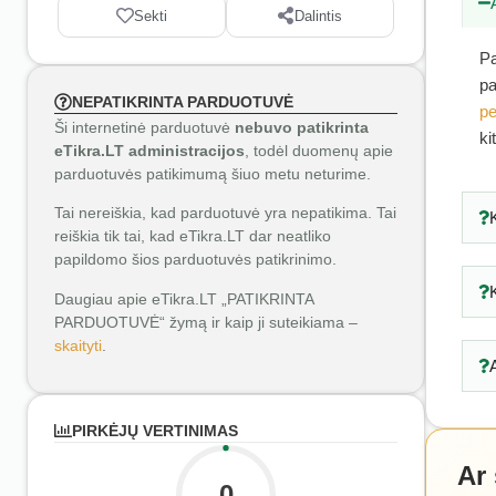
Sekti
Dalintis
Pa
pa
NEPATIKRINTA PARDUOTUVĖ
pe
Ši internetinė parduotuvė
nebuvo patikrinta
ki
eTikra.LT administracijos
, todėl duomenų apie
parduotuvės patikimumą šiuo metu neturime.
Tai nereiškia, kad parduotuvė yra nepatikima. Tai
reiškia tik tai, kad eTikra.LT dar neatliko
papildomo šios parduotuvės patikrinimo.
Daugiau apie eTikra.LT „PATIKRINTA
PARDUOTUVĖ“ žymą ir kaip ji suteikiama –
skaityti
.
PIRKĖJŲ VERTINIMAS
Ar
0