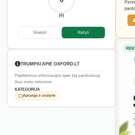
Perim
pardu
(0)
Skaityti
Rašyti
REK
TRUMPAI APIE OXFORD.LT
Papildomos informacijos apie šią parduotuvę
šiuo metu neturime.
KATEGORIJA
Apranga ir avalynė