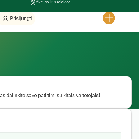
Akcijos ir nuolaidos
Prisijungti
sidalinkite savo patirtimi su kitais vartotojais!