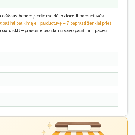
ra aiškaus bendro įvertinimo dėl
oxford.lt
parduotuvės
atpažinti patikimą el. parduotuvę – 7 paprasti ženklai prieš
kę
oxford.lt
– prašome pasidalinti savo patirtimi ir padėti