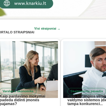
Visi straipsniai →
ORTALO STRAIPSNIAI
Verslas ir ekonomika
Skaitmeninis pasaulis
Kaip pardavimo mokymai
Kaip pažangios versl
padeda didinti įmonės
valdymo sistemos įd
pajamas?
tampa konkurenci...