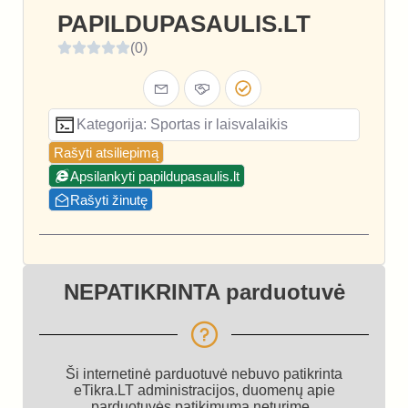
PAPILDUPASAULIS.LT
(0)
Kategorija: Sportas ir laisvalaikis
Rašyti atsiliepimą
Apsilankyti papildupasaulis.lt
Rašyti žinutę
NEPATIKRINTA parduotuvė
Ši internetinė parduotuvė nebuvo patikrinta
eTikra.LT administracijos, duomenų apie
parduotuvės patikimumą neturime.