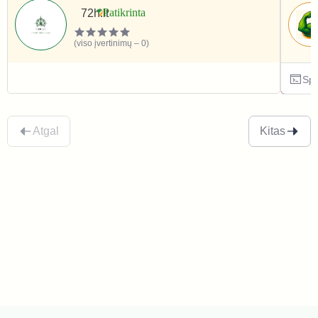
72h.lt
(viso įvertinimų – 0)
Sportas ir laisvalaikis
Spo
Atgal
Kitas