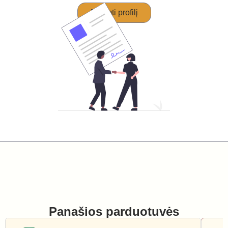
Perimti profilį
Panašios parduotuvės