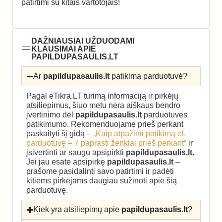
patirtimi su kitais vartotojais!
DAŽNIAUSIAI UŽDUODAMI
KLAUSIMAI APIE
PAPILDUPASAULIS.LT
Ar
papildupasaulis.lt
patikima parduotuvė?
Pagal eTikra.LT turimą informaciją ir pirkėjų
atsiliepimus, šiuo metu nėra aiškaus bendro
įvertinimo dėl
papildupasaulis.lt
parduotuvės
patikimumo. Rekomenduojame prieš perkant
paskaityti šį gidą –
„Kaip atpažinti patikimą el.
parduotuvę – 7 paprasti ženklai prieš perkant“
ir
įsivertinti ar saugu apsipirkti
papildupasaulis.lt
.
Jei jau esate apsipirkę
papildupasaulis.lt
–
prašome pasidalinti savo patirtimi ir padėti
kitiems pirkėjams daugiau sužinoti apie šią
parduotuvę.
Kiek yra atsiliepimų apie
papildupasaulis.lt
?