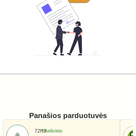
Panašios parduotuvės
72h.lt