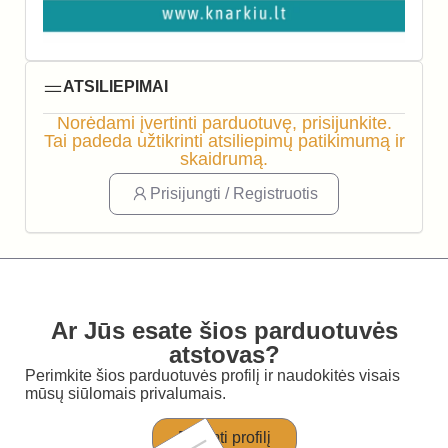
ATSILIEPIMAI
Norėdami įvertinti parduotuvę, prisijunkite.
Tai padeda užtikrinti atsiliepimų patikimumą ir
skaidrumą.
Prisijungti / Registruotis
Ar Jūs esate šios parduotuvės
atstovas?
Perimkite šios parduotuvės profilį ir naudokitės visais
mūsų siūlomais privalumais.
Perimti profilį