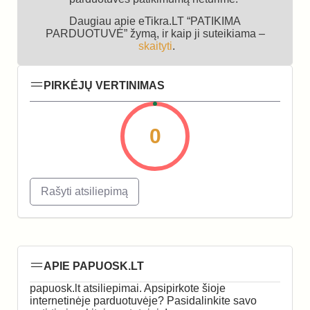
Daugiau apie eTikra.LT “PATIKIMA
PARDUOTUVĖ” žymą, ir kaip ji suteikiama –
skaityti
.
PIRKĖJŲ VERTINIMAS
0
Rašyti atsiliepimą
APIE PAPUOSK.LT
papuosk.lt atsiliepimai. Apsipirkote šioje
internetinėje parduotuvėje? Pasidalinkite savo