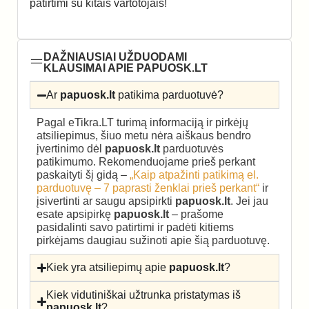
patirtimi su kitais vartotojais!
DAŽNIAUSIAI UŽDUODAMI
KLAUSIMAI APIE PAPUOSK.LT
Ar
papuosk.lt
patikima parduotuvė?
Pagal eTikra.LT turimą informaciją ir pirkėjų
atsiliepimus, šiuo metu nėra aiškaus bendro
įvertinimo dėl
papuosk.lt
parduotuvės
patikimumo. Rekomenduojame prieš perkant
paskaityti šį gidą –
„Kaip atpažinti patikimą el.
parduotuvę – 7 paprasti ženklai prieš perkant“
ir
įsivertinti ar saugu apsipirkti
papuosk.lt
. Jei jau
esate apsipirkę
papuosk.lt
– prašome
pasidalinti savo patirtimi ir padėti kitiems
pirkėjams daugiau sužinoti apie šią parduotuvę.
Kiek yra atsiliepimų apie
papuosk.lt
?
Kiek vidutiniškai užtrunka pristatymas iš
papuosk.lt
?