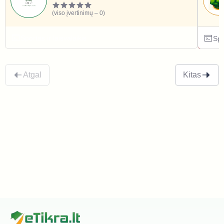
(viso įvertinimų – 0)
Sportas ir laisvalaikis
Spo
Atgal
Kitas