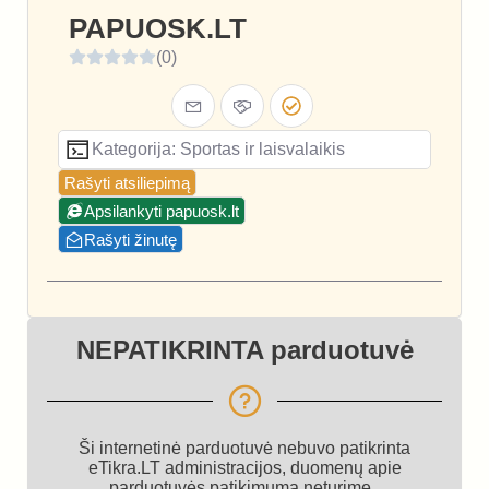
PAPUOSK.LT
(0)
Kategorija: Sportas ir laisvalaikis
Rašyti atsiliepimą
Apsilankyti papuosk.lt
Rašyti žinutę
NEPATIKRINTA parduotuvė
Ši internetinė parduotuvė nebuvo patikrinta
eTikra.LT administracijos, duomenų apie
parduotuvės patikimumą neturime.