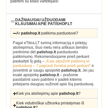
patirtimi su kitais vartotojais!
DAŽNIAUSIAI UŽDUODAMI
KLAUSIMAI APIE PATISHOP.LT
Ar
patishop.lt
patikima parduotuvė?
Pagal eTikra.LT turimą informaciją ir pirkėjų
atsiliepimus, šiuo metu nėra aiškaus bendro
įvertinimo dėl
patishop.lt
parduotuvės
patikimumo. Rekomenduojame prieš perkant
paskaityti šį gidą –
„Kaip atpažinti patikimą el.
parduotuvę – 7 paprasti ženklai prieš perkant“
ir
įsivertinti ar saugu apsipirkti
patishop.lt
. Jei jau
esate apsipirkę
patishop.lt
– prašome
pasidalinti savo patirtimi ir padėti kitiems
pirkėjams daugiau sužinoti apie šią parduotuvę.
Kiek yra atsiliepimų apie
patishop.lt
?
Kiek vidutiniškai užtrunka pristatymas iš
patishop.lt
?