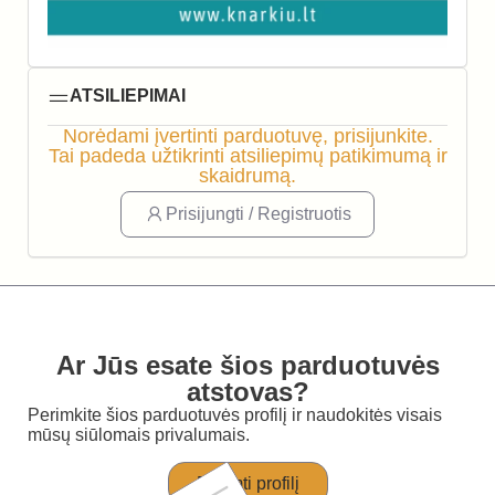
ATSILIEPIMAI
Norėdami įvertinti parduotuvę, prisijunkite.
Tai padeda užtikrinti atsiliepimų patikimumą ir
skaidrumą.
Prisijungti / Registruotis
Ar Jūs esate šios parduotuvės
atstovas?
Perimkite šios parduotuvės profilį ir naudokitės visais
mūsų siūlomais privalumais.
Perimti profilį