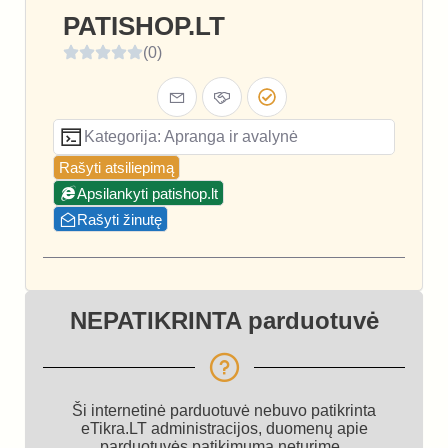
PATISHOP.LT
(0)
Kategorija: Apranga ir avalynė
Rašyti atsiliepimą
Apsilankyti patishop.lt
Rašyti žinutę
NEPATIKRINTA parduotuvė
Ši internetinė parduotuvė nebuvo patikrinta
eTikra.LT administracijos, duomenų apie
parduotuvės patikimumą neturime.