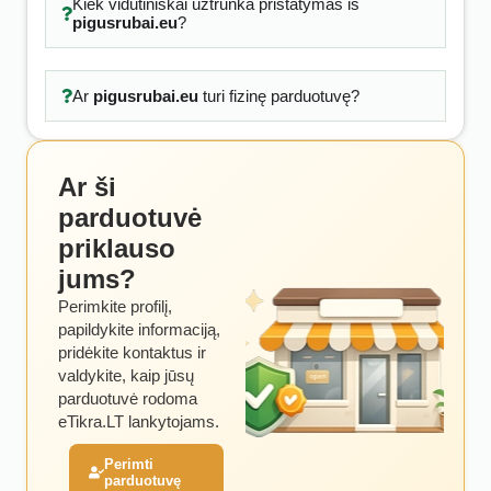
Kiek vidutiniškai užtrunka pristatymas iš
pigusrubai.eu
?
Ar
pigusrubai.eu
turi fizinę parduotuvę?
Ar ši
parduotuvė
priklauso
jums?
Perimkite profilį,
papildykite informaciją,
pridėkite kontaktus ir
valdykite, kaip jūsų
parduotuvė rodoma
eTikra.LT lankytojams.
Perimti
parduotuvę