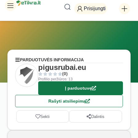
Prisijungti
PARDUOTUVĖS INFORMACIJA
pigusrubai.eu
(0)
Profilio peržiūros: 13
Į parduotuvę
Rašyti atsiliepimą
Sekti
Dalintis