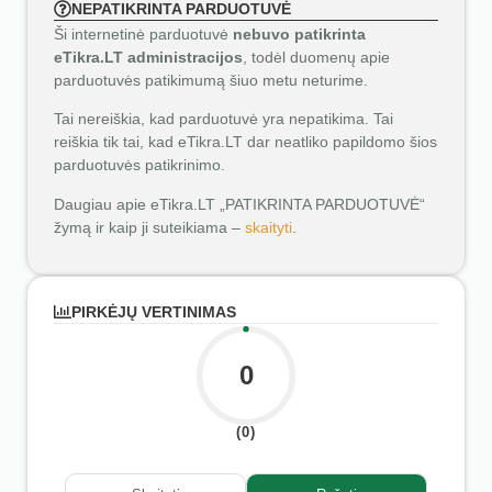
NEPATIKRINTA PARDUOTUVĖ
Ši internetinė parduotuvė
nebuvo patikrinta
eTikra.LT administracijos
, todėl duomenų apie
parduotuvės patikimumą šiuo metu neturime.
Tai nereiškia, kad parduotuvė yra nepatikima. Tai
reiškia tik tai, kad eTikra.LT dar neatliko papildomo šios
parduotuvės patikrinimo.
Daugiau apie eTikra.LT „PATIKRINTA PARDUOTUVĖ“
žymą ir kaip ji suteikiama –
skaityti
.
PIRKĖJŲ VERTINIMAS
0
(0)