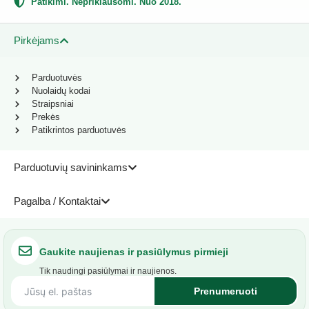
Patikimi. Nepriklausomi. Nuo 2018.
Pirkėjams
Parduotuvės
Nuolaidų kodai
Straipsniai
Prekės
Patikrintos parduotuvės
Parduotuvių savininkams
Pagalba / Kontaktai
Gaukite naujienas ir pasiūlymus pirmieji
Tik naudingi pasiūlymai ir naujienos.
Prenumeruoti