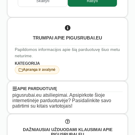
Skaityti
Rašyti
TRUMPAI APIE PIGUSRUBAI.EU
Papildomos informacijos apie šią parduotuvę šiuo metu
neturime.
KATEGORIJA
Apranga ir avalynė
APIE PARDUOTUVĘ
pigusrubai.eu atsiliepimai. Apsipirkote šioje
internetinėje parduotuvėje? Pasidalinkite savo
patirtimi su kitais vartotojais!
DAŽNIAUSIAI UŽDUODAMI KLAUSIMAI APIE
PIGUSRUBAI.EU