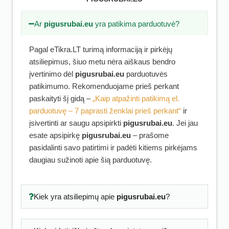
Ar
pigusrubai.eu
yra patikima parduotuvė?
Pagal eTikra.LT turimą informaciją ir pirkėjų
atsiliepimus, šiuo metu nėra aiškaus bendro
įvertinimo dėl
pigusrubai.eu
parduotuvės
patikimumo. Rekomenduojame prieš perkant
paskaityti šį gidą –
„Kaip atpažinti patikimą el.
parduotuvę – 7 paprasti ženklai prieš perkant“
ir
įsivertinti ar saugu apsipirkti
pigusrubai.eu
. Jei jau
esate apsipirkę
pigusrubai.eu
– prašome
pasidalinti savo patirtimi ir padėti kitiems pirkėjams
daugiau sužinoti apie šią parduotuvę.
Kiek yra atsiliepimų apie
pigusrubai.eu
?