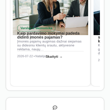
Verslas ir ekonomika
Skait
Kaip pardavimo mokymai padeda
Kaip 
didinti įmonės pajamas?
siste
konkur
Įmonės pajamų augimas dažnai siejamas
su didesniu klientų srautu, aktyvesne
Konkure
reklama, naujų…
geresnė
didesn
2026-07-22 • Natalija
Skaityti →
2026-07-