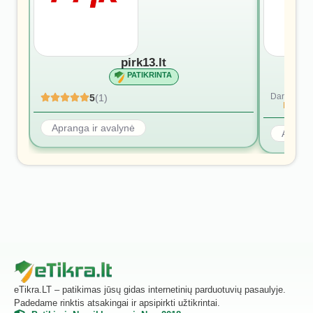
pirk13.lt
PATIKRINTA
Dar nėra at
5
(1)
Rašyti p
Apranga ir avalynė
Aprang
eTikra.LT – patikimas jūsų gidas internetinių parduotuvių pasaulyje.
Padedame rinktis atsakingai ir apsipirkti užtikrintai.