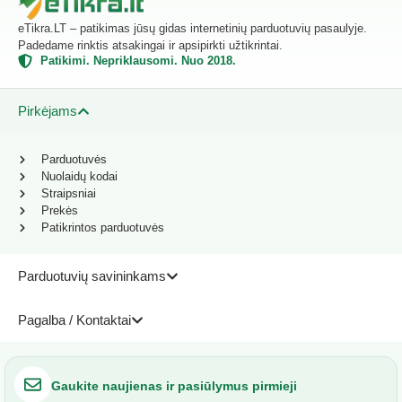
eTikra.LT – patikimas jūsų gidas internetinių parduotuvių pasaulyje.
Padedame rinktis atsakingai ir apsipirkti užtikrintai.
Patikimi. Nepriklausomi. Nuo 2018.
Pirkėjams
Parduotuvės
Nuolaidų kodai
Straipsniai
Prekės
Patikrintos parduotuvės
Parduotuvių savininkams
Pagalba / Kontaktai
Gaukite naujienas ir pasiūlymus pirmieji