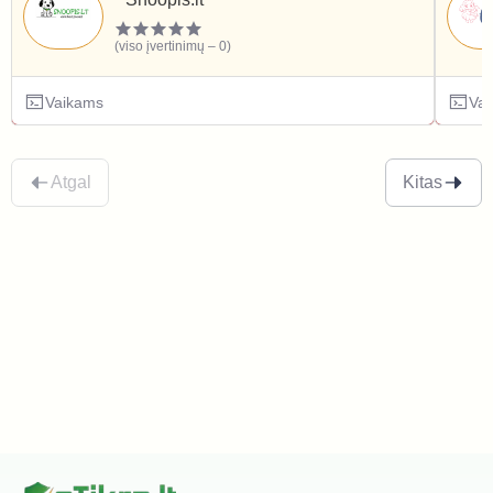
(viso įvertinimų – 0)
Vaikams
Va
Atgal
Kitas