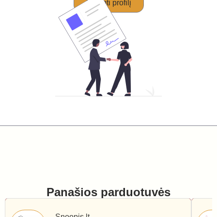
Perimti profilį
Panašios parduotuvės
Snoopis.lt