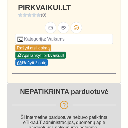
PIRKVAIKUI.LT
(0)
Kategorija: Vaikams
Rašyti atsiliepimą
Apsilankyti pirkvaikui.lt
Rašyti žinutę
NEPATIKRINTA parduotuvė
Ši internetinė parduotuvė nebuvo patikrinta
eTikra.LT administracijos, duomenų apie
parduotuvės patikimumą neturime.