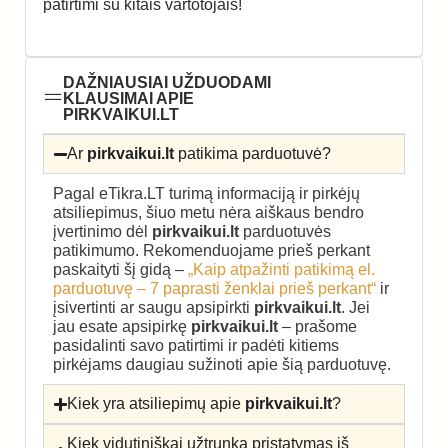
patirtimi su kitais vartotojais!
DAŽNIAUSIAI UŽDUODAMI
KLAUSIMAI APIE
PIRKVAIKUI.LT
Ar
pirkvaikui.lt
patikima parduotuvė?
Pagal eTikra.LT turimą informaciją ir pirkėjų
atsiliepimus, šiuo metu nėra aiškaus bendro
įvertinimo dėl
pirkvaikui.lt
parduotuvės
patikimumo. Rekomenduojame prieš perkant
paskaityti šį gidą –
„Kaip atpažinti patikimą el.
parduotuvę – 7 paprasti ženklai prieš perkant“
ir
įsivertinti ar saugu apsipirkti
pirkvaikui.lt
. Jei
jau esate apsipirkę
pirkvaikui.lt
– prašome
pasidalinti savo patirtimi ir padėti kitiems
pirkėjams daugiau sužinoti apie šią parduotuvę.
Kiek yra atsiliepimų apie
pirkvaikui.lt
?
Kiek vidutiniškai užtrunka pristatymas iš