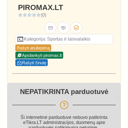
PIROMAX.LT
(0)
Kategorija: Sportas ir laisvalaikis
Rašyti atsiliepimą
Apsilankyti piromax.lt
Rašyti žinutę
NEPATIKRINTA parduotuvė
Ši internetinė parduotuvė nebuvo patikrinta
eTikra.LT administracijos, duomenų apie
parduotuvės patikimumą neturime.