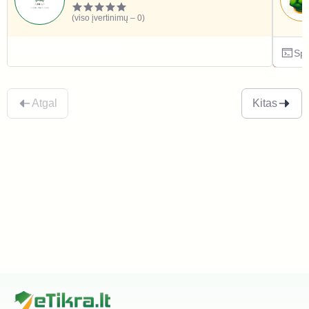
(viso įvertinimų – 0)
Sportas ir laisvalaikis
Spo
Atgal
Kitas