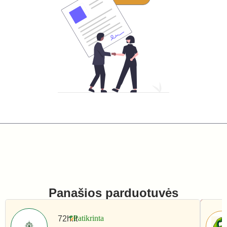
Panašios parduotuvės
72h.lt