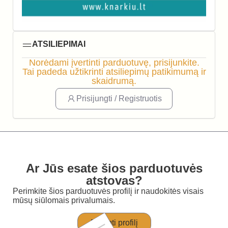
ATSILIEPIMAI
Norėdami įvertinti parduotuvę, prisijunkite.
Tai padeda užtikrinti atsiliepimų patikimumą ir
skaidrumą.
Prisijungti / Registruotis
Ar Jūs esate šios parduotuvės
atstovas?
Perimkite šios parduotuvės profilį ir naudokitės visais
mūsų siūlomais privalumais.
Perimti profilį