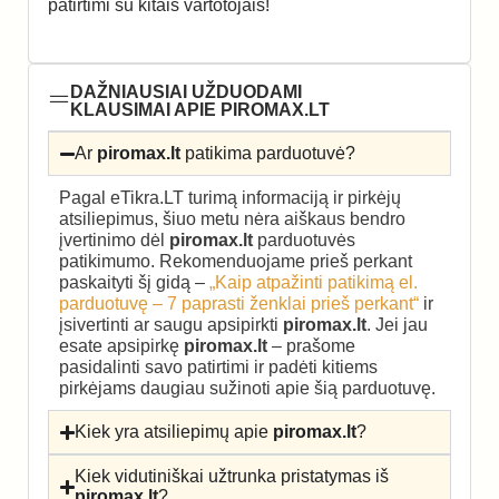
patirtimi su kitais vartotojais!
DAŽNIAUSIAI UŽDUODAMI
KLAUSIMAI APIE PIROMAX.LT
Ar
piromax.lt
patikima parduotuvė?
Pagal eTikra.LT turimą informaciją ir pirkėjų
atsiliepimus, šiuo metu nėra aiškaus bendro
įvertinimo dėl
piromax.lt
parduotuvės
patikimumo. Rekomenduojame prieš perkant
paskaityti šį gidą –
„Kaip atpažinti patikimą el.
parduotuvę – 7 paprasti ženklai prieš perkant“
ir
įsivertinti ar saugu apsipirkti
piromax.lt
. Jei jau
esate apsipirkę
piromax.lt
– prašome
pasidalinti savo patirtimi ir padėti kitiems
pirkėjams daugiau sužinoti apie šią parduotuvę.
Kiek yra atsiliepimų apie
piromax.lt
?
Kiek vidutiniškai užtrunka pristatymas iš
piromax.lt
?