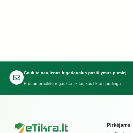
Gaukite naujienas ir geriausius pasiūlymus pirmieji
Prenumeruokite ir gaukite tik tai, kas tikrai naudinga.
Pirkėjams