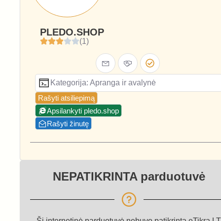
PLEDO.SHOP
(1)
Kategorija: Apranga ir avalynė
Rašyti atsiliepimą
Apsilankyti pledo.shop
Rašyti žinutę
NEPATIKRINTA parduotuvė
Ši internetinė parduotuvė nebuvo patikrinta eTikra.LT