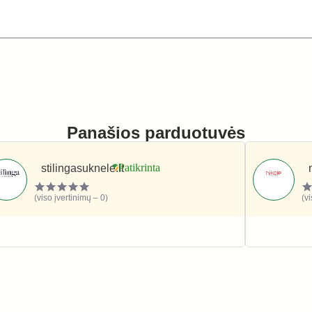
Panašios parduotuvės
stilingasuknele.lt
(viso įvertinimų – 0)
(v
Apranga ir avalynė
Apranga i