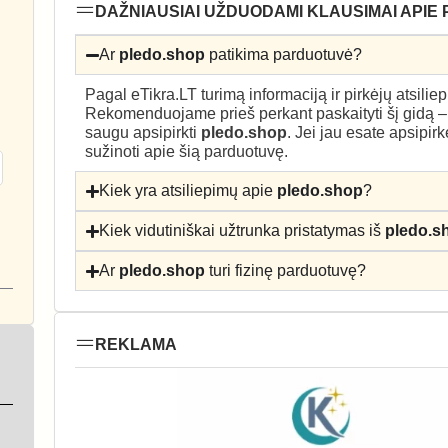
DAŽNIAUSIAI UŽDUODAMI KLAUSIMAI APIE
Ar
pledo.shop
patikima parduotuvė?
Pagal eTikra.LT turimą informaciją ir pirkėjų atsili
Rekomenduojame prieš perkant paskaityti šį gidą 
saugu apsipirkti
pledo.shop
. Jei jau esate apsipir
sužinoti apie šią parduotuvę.
Kiek yra atsiliepimų apie
pledo.shop
?
Kiek vidutiniškai užtrunka pristatymas iš
pledo.s
Ar
pledo.shop
turi fizinę parduotuvę?
REKLAMA