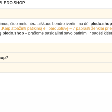
 PLEDO.SHOP
epimus, šiuo metu nėra aiškaus bendro įvertinimo dėl
pledo.shop
–
„Kaip atpažinti patikimą el. parduotuvę – 7 paprasti ženklai pri
kę
pledo.shop
– prašome pasidalinti savo patirtimi ir padėti kit
hop
?