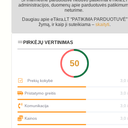
administracijos, duomenų apie parduotuvės patikimu
neturime.
Daugiau apie eTikra.LT “PATIKIMA PARDUOTUVĖ”
žymą, ir kaip ji suteikiama –
skaityti
.
PIRKĖJŲ VERTINIMAS
50
Prekių kokybė
3,0 
Pristatymo greitis
3,0 
Komunikacija
3,0 
Kainos
3,0 