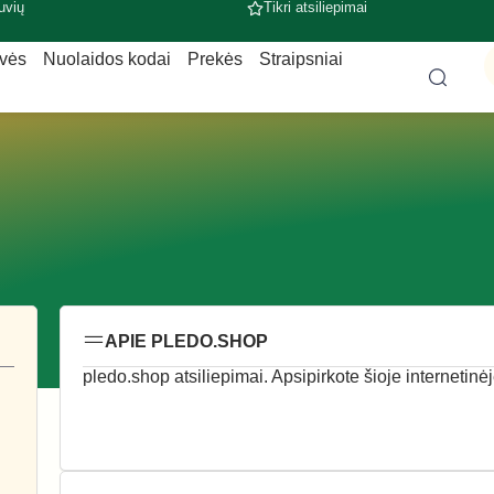
uvių
Tikri atsiliepimai
uvės
Nuolaidos kodai
Prekės
Straipsniai
APIE PLEDO.SHOP
pledo.shop atsiliepimai. Apsipirkote šioje internetinėj