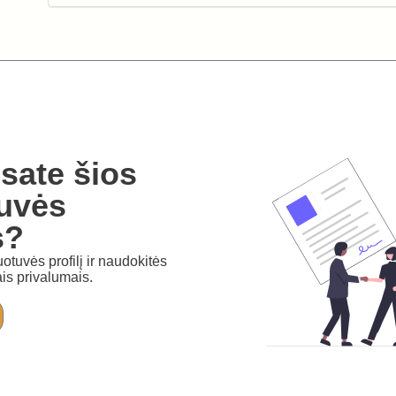
sate šios
uvės
s?
otuvės profilį ir naudokitės
is privalumais.