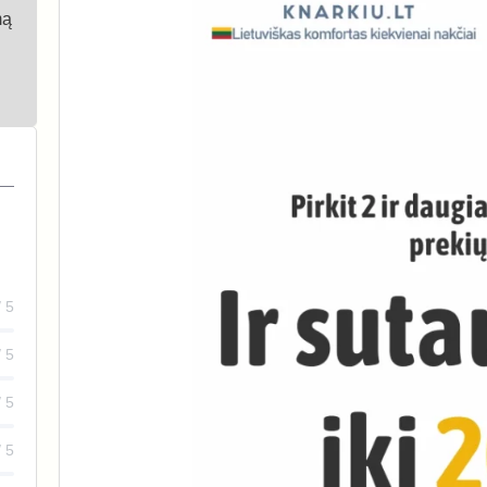
mą
/ 5
/ 5
/ 5
/ 5