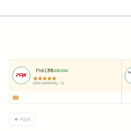
Pirk13.lt
(viso įvertinimų – 1)
Apranga ir avalynė
Atgal