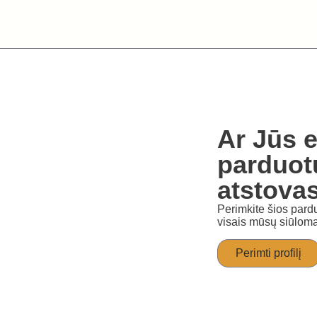
Ar Jūs e
parduot
atstova
Perimkite šios pardu
visais mūsų siūloma
Perimti profilį