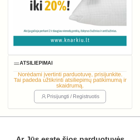
ATSILIEPIMAI
Norėdami įvertinti parduotuvę, prisijunkite.
Tai padeda užtikrinti atsiliepimų patikimumą ir
skaidrumą.
Prisijungti / Registruotis
Ar Jūs esate šios parduotuvės