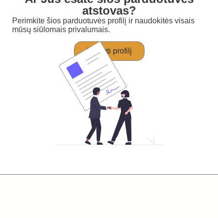
atstovas?
Perimkite šios parduotuvės profilį ir naudokitės visais
mūsų siūlomais privalumais.
Perimti profilį