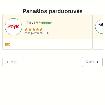
Panašios parduotuvės
Pirk13.lt
(viso įvertinimų – 1)
Apranga ir avalynė
Apr
Atgal
Kitas