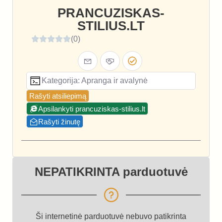
PRANCUZISKAS-
STILIUS.LT
(0)
Kategorija: Apranga ir avalynė
Rašyti atsiliepimą
Apsilankyti prancuziskas-stilius.lt
Rašyti žinutę
NEPATIKRINTA parduotuvė
Ši internetinė parduotuvė nebuvo patikrinta