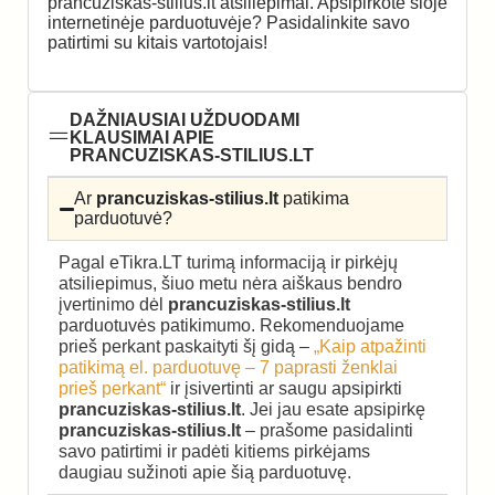
prancuziskas-stilius.lt atsiliepimai. Apsipirkote šioje
internetinėje parduotuvėje? Pasidalinkite savo
patirtimi su kitais vartotojais!
DAŽNIAUSIAI UŽDUODAMI
KLAUSIMAI APIE
PRANCUZISKAS-STILIUS.LT
Ar
prancuziskas-stilius.lt
patikima
parduotuvė?
Pagal eTikra.LT turimą informaciją ir pirkėjų
atsiliepimus, šiuo metu nėra aiškaus bendro
įvertinimo dėl
prancuziskas-stilius.lt
parduotuvės patikimumo. Rekomenduojame
prieš perkant paskaityti šį gidą –
„Kaip atpažinti
patikimą el. parduotuvę – 7 paprasti ženklai
prieš perkant“
ir įsivertinti ar saugu apsipirkti
prancuziskas-stilius.lt
. Jei jau esate apsipirkę
prancuziskas-stilius.lt
– prašome pasidalinti
savo patirtimi ir padėti kitiems pirkėjams
daugiau sužinoti apie šią parduotuvę.