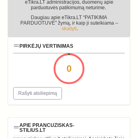
eTikra.LT administracijos, duomenų apie
parduotuvės patikimumą neturime.
Daugiau apie eTikra.LT “PATIKIMA
PARDUOTUVĖ” žymą, ir kaip ji suteikiama –
skaityti
.
PIRKĖJŲ VERTINIMAS
0
Rašyti atsiliepimą
APIE PRANCUZISKAS-
STILIUS.LT