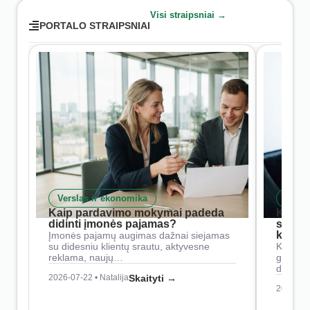
Visi straipsniai →
PORTALO STRAIPSNIAI
Verslas ir ekonomika
Skait
Kaip pardavimo mokymai padeda
Kaip 
didinti įmonės pajamas?
siste
konkur
Įmonės pajamų augimas dažnai siejamas
su didesniu klientų srautu, aktyvesne
Konkure
reklama, naujų…
geresnė
didesn
2026-07-22 • Natalija
Skaityti →
2026-07-