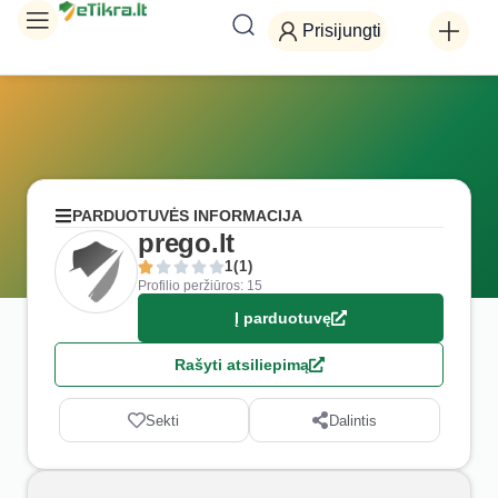
Prisijungti
PARDUOTUVĖS INFORMACIJA
prego.lt
1(1)
Profilio peržiūros: 15
Į parduotuvę
Rašyti atsiliepimą
Sekti
Dalintis