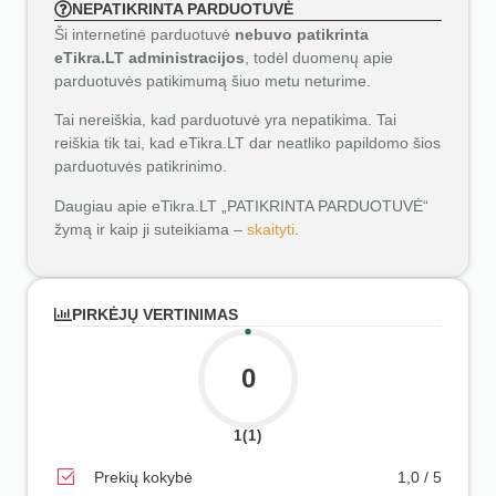
NEPATIKRINTA PARDUOTUVĖ
Ši internetinė parduotuvė
nebuvo patikrinta
eTikra.LT administracijos
, todėl duomenų apie
parduotuvės patikimumą šiuo metu neturime.
Tai nereiškia, kad parduotuvė yra nepatikima. Tai
reiškia tik tai, kad eTikra.LT dar neatliko papildomo šios
parduotuvės patikrinimo.
Daugiau apie eTikra.LT „PATIKRINTA PARDUOTUVĖ“
žymą ir kaip ji suteikiama –
skaityti
.
PIRKĖJŲ VERTINIMAS
0
1(1)
Prekių kokybė
1,0 / 5