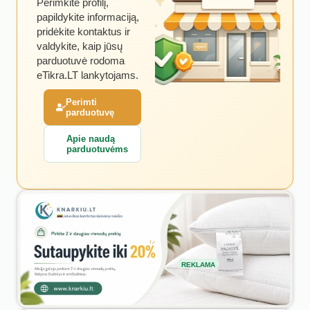
Perimkite profilį,
papildykite informaciją,
pridėkite kontaktus ir
valdykite, kaip jūsų
parduotuvė rodoma
eTikra.LT lankytojams.
Perimti
parduotuvę
Apie naudą
parduotuvėms
REKLAMA