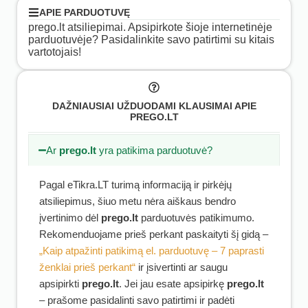
APIE PARDUOTUVĘ
prego.lt atsiliepimai. Apsipirkote šioje internetinėje
parduotuvėje? Pasidalinkite savo patirtimi su kitais
vartotojais!
DAŽNIAUSIAI UŽDUODAMI KLAUSIMAI APIE
PREGO.LT
Ar
prego.lt
yra patikima parduotuvė?
Pagal eTikra.LT turimą informaciją ir pirkėjų
atsiliepimus, šiuo metu nėra aiškaus bendro
įvertinimo dėl
prego.lt
parduotuvės patikimumo.
Rekomenduojame prieš perkant paskaityti šį gidą –
„Kaip atpažinti patikimą el. parduotuvę – 7 paprasti
ženklai prieš perkant“
ir įsivertinti ar saugu
apsipirkti
prego.lt
. Jei jau esate apsipirkę
prego.lt
– prašome pasidalinti savo patirtimi ir padėti