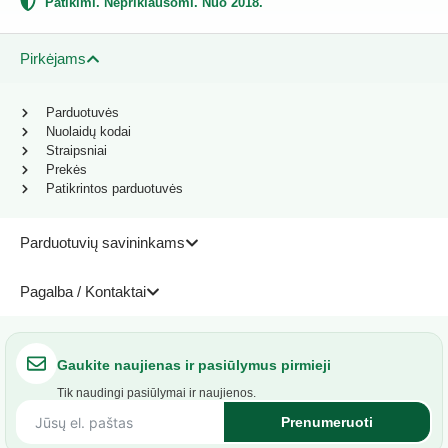
Patikimi. Nepriklausomi. Nuo 2018.
Pirkėjams
Parduotuvės
Nuolaidų kodai
Straipsniai
Prekės
Patikrintos parduotuvės
Parduotuvių savininkams
Pagalba / Kontaktai
Gaukite naujienas ir pasiūlymus pirmieji
Tik naudingi pasiūlymai ir naujienos.
Prenumeruoti