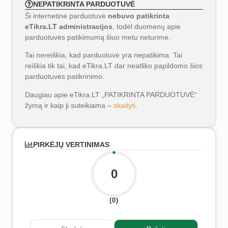
NEPATIKRINTA PARDUOTUVĖ
Ši internetinė parduotuvė
nebuvo patikrinta
eTikra.LT administracijos
, todėl duomenų apie
parduotuvės patikimumą šiuo metu neturime.
Tai nereiškia, kad parduotuvė yra nepatikima. Tai
reiškia tik tai, kad eTikra.LT dar neatliko papildomo šios
parduotuvės patikrinimo.
Daugiau apie eTikra.LT „PATIKRINTA PARDUOTUVĖ“
žymą ir kaip ji suteikiama –
skaityti
.
PIRKĖJŲ VERTINIMAS
0
(0)