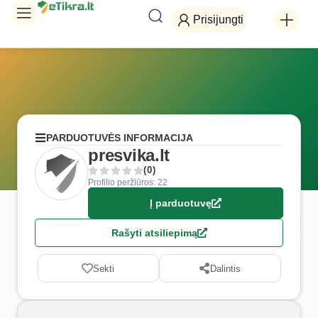
Prisijungti
PARDUOTUVĖS INFORMACIJA
presvika.lt
(0)
Profilio peržiūros: 22
Į parduotuvę
Rašyti atsiliepimą
Sekti
Dalintis