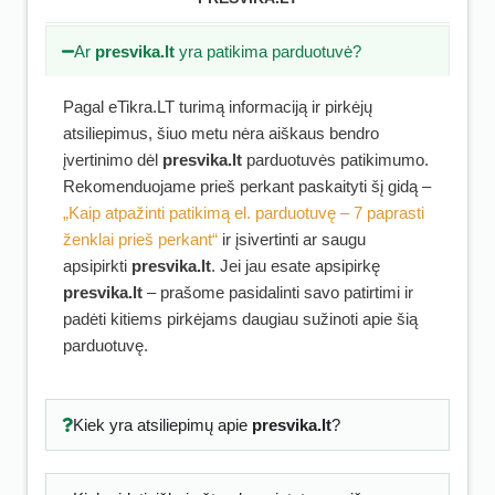
Ar
presvika.lt
yra patikima parduotuvė?
Pagal eTikra.LT turimą informaciją ir pirkėjų
atsiliepimus, šiuo metu nėra aiškaus bendro
įvertinimo dėl
presvika.lt
parduotuvės patikimumo.
Rekomenduojame prieš perkant paskaityti šį gidą –
„Kaip atpažinti patikimą el. parduotuvę – 7 paprasti
ženklai prieš perkant“
ir įsivertinti ar saugu
apsipirkti
presvika.lt
. Jei jau esate apsipirkę
presvika.lt
– prašome pasidalinti savo patirtimi ir
padėti kitiems pirkėjams daugiau sužinoti apie šią
parduotuvę.
Kiek yra atsiliepimų apie
presvika.lt
?