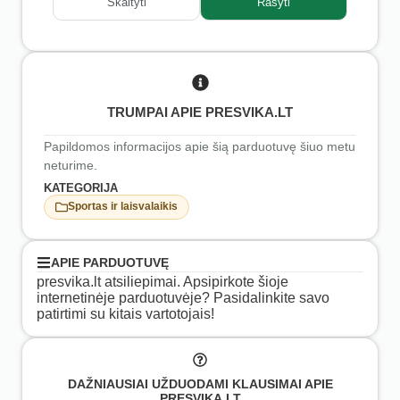
Skaityti
Rašyti
TRUMPAI APIE PRESVIKA.LT
Papildomos informacijos apie šią parduotuvę šiuo metu
neturime.
KATEGORIJA
Sportas ir laisvalaikis
APIE PARDUOTUVĘ
presvika.lt atsiliepimai. Apsipirkote šioje
internetinėje parduotuvėje? Pasidalinkite savo
patirtimi su kitais vartotojais!
DAŽNIAUSIAI UŽDUODAMI KLAUSIMAI APIE
PRESVIKA.LT