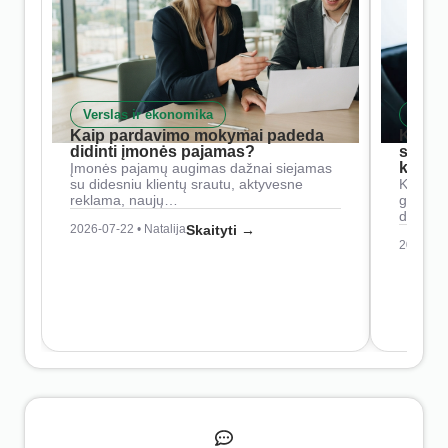
Verslas ir ekonomika
Skait
Kaip pardavimo mokymai padeda
Kaip 
didinti įmonės pajamas?
siste
konkur
Įmonės pajamų augimas dažnai siejamas
su didesniu klientų srautu, aktyvesne
Konkure
reklama, naujų…
geresnė
didesn
2026-07-22 • Natalija
Skaityti →
2026-07-