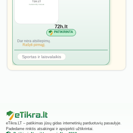
72h.lt
PATIKRINTA
Dar nėra atsiliepimų.
Rašyti pirmąjį.
Sportas ir laisvalaikis
eTikra.LT – patikimas jūsų gidas internetinių parduotuvių pasaulyje.
Padedame rinktis atsakingai ir apsipirkti užtikrintai.