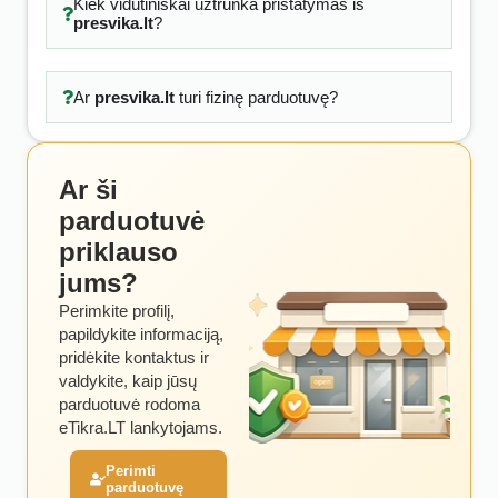
Kiek vidutiniškai užtrunka pristatymas iš
presvika.lt
?
Ar
presvika.lt
turi fizinę parduotuvę?
Ar ši
parduotuvė
priklauso
jums?
Perimkite profilį,
papildykite informaciją,
pridėkite kontaktus ir
valdykite, kaip jūsų
parduotuvė rodoma
eTikra.LT lankytojams.
Perimti
parduotuvę