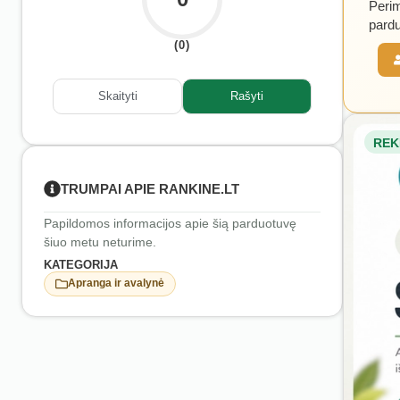
Perim
pardu
(0)
Skaityti
Rašyti
REK
TRUMPAI APIE RANKINE.LT
Papildomos informacijos apie šią parduotuvę
šiuo metu neturime.
KATEGORIJA
Apranga ir avalynė