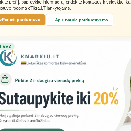
kite profilį, papildykite informaciją, pridėkite kontaktus ir valdykite, ka
otuvė rodoma eTikra.LT lankytojams.
Perimti parduotuvę
Apie naudą parduotuvėms
LAMA