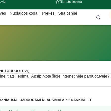
uvių
Tikri atsiliepimai
uvės
Nuolaidos kodai
Prekės
Straipsniai
PIE PARDUOTUVĘ
ine.lt atsiliepimai. Apsipirkote šioje internetinėje parduotuvėje? P
AŽNIAUSIAI UŽDUODAMI KLAUSIMAI APIE RANKINE.LT