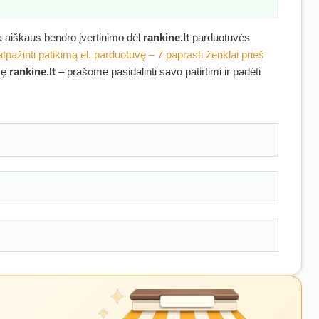
ra aiškaus bendro įvertinimo dėl
rankine.lt
parduotuvės
atpažinti patikimą el. parduotuvę – 7 paprasti ženklai prieš
rkę
rankine.lt
– prašome pasidalinti savo patirtimi ir padėti