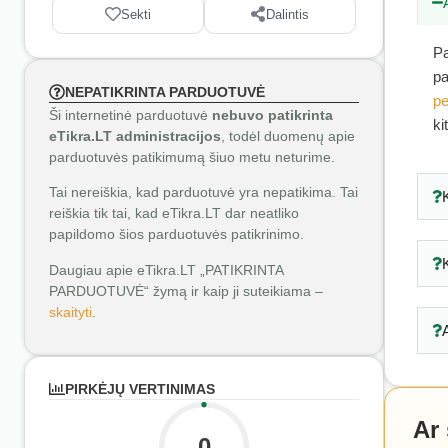
Sekti
Dalintis
Pa
pa
NEPATIKRINTA PARDUOTUVĖ
pe
Ši internetinė parduotuvė
nebuvo patikrinta
ki
eTikra.LT administracijos
, todėl duomenų apie
parduotuvės patikimumą šiuo metu neturime.
Tai nereiškia, kad parduotuvė yra nepatikima. Tai
reiškia tik tai, kad eTikra.LT dar neatliko
papildomo šios parduotuvės patikrinimo.
Daugiau apie eTikra.LT „PATIKRINTA
PARDUOTUVĖ“ žymą ir kaip ji suteikiama –
skaityti
.
PIRKĖJŲ VERTINIMAS
Ar
0