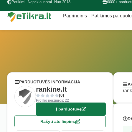
Patikimi. Nepriklausomi. Nuo 2018.
6000+ parduot
Pagrindinis
Patikimos parduot
PARDUOTUVĖS INFORMACIJA
A
rankine.lt
rank
(0)
Profilio peržiūros: 22
Į parduotuvę
D
Rašyti atsiliepimą