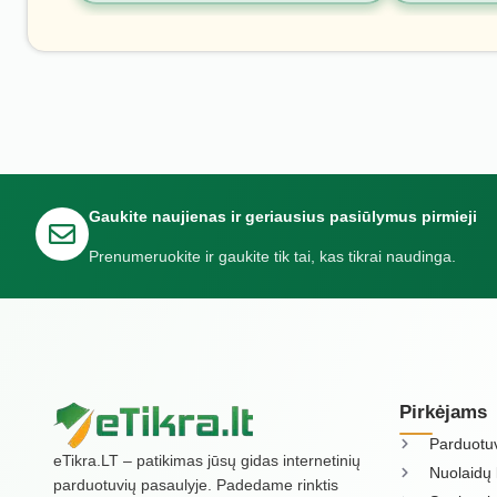
Gaukite naujienas ir geriausius pasiūlymus pirmieji
Prenumeruokite ir gaukite tik tai, kas tikrai naudinga.
Pirkėjams
Parduotu
eTikra.LT – patikimas jūsų gidas internetinių
Nuolaidų 
parduotuvių pasaulyje. Padedame rinktis