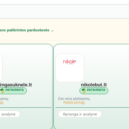
sos patikrintos parduotuvės →
lingasuknele.lt
nikolebut.lt
PATIKRINTA
PATIKRINTA
epimų.
Dar nėra atsiliepimų.
jį.
Rašyti pirmąjį.
r avalynė
Apranga ir avalynė