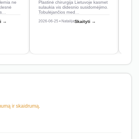
lemia ne
Plastinė chirurgija Lietuvoje kasmet
naudo
klesnė
sulaukia vis didesnio susidomėjimo.
Juos
os…
Tobulėjančios med…
2026-0
ti →
2026-06-25 • Natalija
Skaityti →
imumą ir skaidrumą.