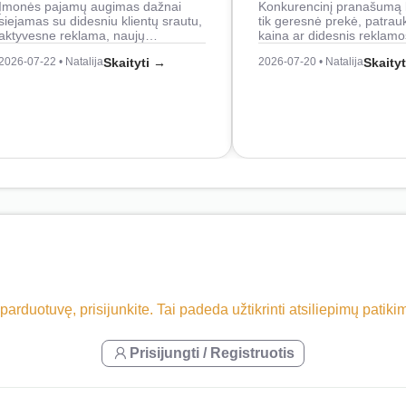
Įmonės pajamų augimas dažnai
Konkurencinį pranašumą 
siejamas su didesniu klientų srautu,
tik geresnė prekė, patrau
aktyvesne reklama, naujų…
kaina ar didesnis reklam
2026-07-22 • Natalija
Skaityti →
2026-07-20 • Natalija
Skaity
 parduotuvę, prisijunkite. Tai padeda užtikrinti atsiliepimų patik
Prisijungti / Registruotis