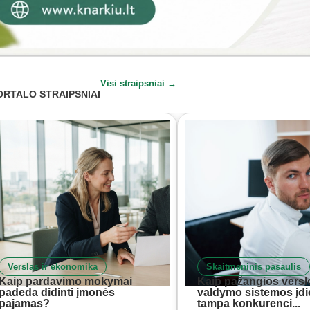
Visi straipsniai →
ORTALO STRAIPSNIAI
Verslas ir ekonomika
Skaitmeninis pasaulis
Kaip pardavimo mokymai
Kaip pažangios versl
padeda didinti įmonės
valdymo sistemos įd
pajamas?
tampa konkurenci...