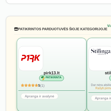
Vi
PATIKRINTOS PARDUOTUVĖS ŠIOJE KATEGORIJOJE
pirk13.lt
sti
PATIKRINTA
Dar nėra atsili
5
(1)
Rašyti pirmą
Apranga ir avalynė
Apranga i