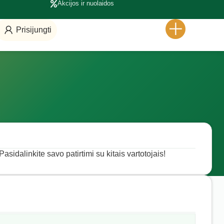
Akcijos ir nuolaidos
Prisijungti
asidalinkite savo patirtimi su kitais vartotojais!