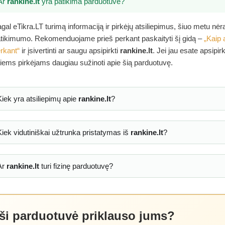
Ar
rankine.lt
yra patikima parduotuvė?
gal eTikra.LT turimą informaciją ir pirkėjų atsiliepimus, šiuo metu nė
tikimumo. Rekomenduojame prieš perkant paskaityti šį gidą –
„Kaip 
rkant“
ir įsivertinti ar saugu apsipirkti
rankine.lt
. Jei jau esate apsipi
tiems pirkėjams daugiau sužinoti apie šią parduotuvę.
Kiek yra atsiliepimų apie
rankine.lt
?
Kiek vidutiniškai užtrunka pristatymas iš
rankine.lt
?
Ar
rankine.lt
turi fizinę parduotuvę?
 ši parduotuvė priklauso jums?