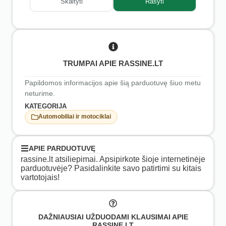
Skaityti
Rašyti
TRUMPAI APIE RASSINE.LT
Papildomos informacijos apie šią parduotuvę šiuo metu
neturime.
KATEGORIJA
Automobiliai ir motociklai
APIE PARDUOTUVĘ
rassine.lt atsiliepimai. Apsipirkote šioje internetinėje
parduotuvėje? Pasidalinkite savo patirtimi su kitais
vartotojais!
DAŽNIAUSIAI UŽDUODAMI KLAUSIMAI APIE
RASSINE.LT