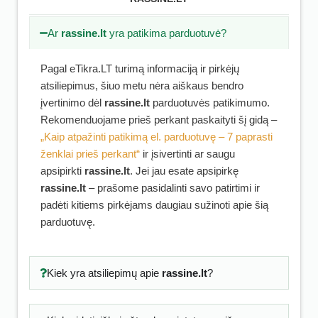
Ar
rassine.lt
yra patikima parduotuvė?
Pagal eTikra.LT turimą informaciją ir pirkėjų
atsiliepimus, šiuo metu nėra aiškaus bendro
įvertinimo dėl
rassine.lt
parduotuvės patikimumo.
Rekomenduojame prieš perkant paskaityti šį gidą –
„Kaip atpažinti patikimą el. parduotuvę – 7 paprasti
ženklai prieš perkant“
ir įsivertinti ar saugu
apsipirkti
rassine.lt
. Jei jau esate apsipirkę
rassine.lt
– prašome pasidalinti savo patirtimi ir
padėti kitiems pirkėjams daugiau sužinoti apie šią
parduotuvę.
Kiek yra atsiliepimų apie
rassine.lt
?