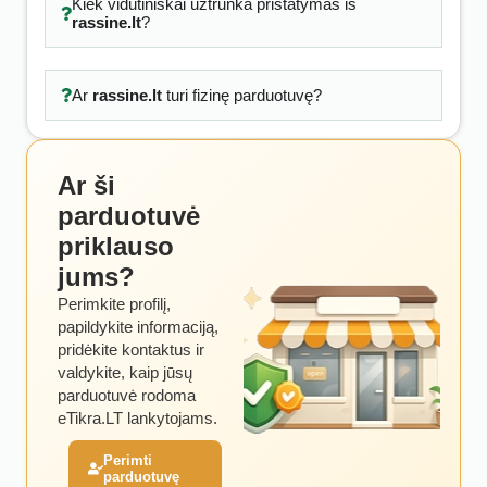
Kiek vidutiniškai užtrunka pristatymas iš
rassine.lt
?
Ar
rassine.lt
turi fizinę parduotuvę?
Ar ši
parduotuvė
priklauso
jums?
Perimkite profilį,
papildykite informaciją,
pridėkite kontaktus ir
valdykite, kaip jūsų
parduotuvė rodoma
eTikra.LT lankytojams.
Perimti
parduotuvę