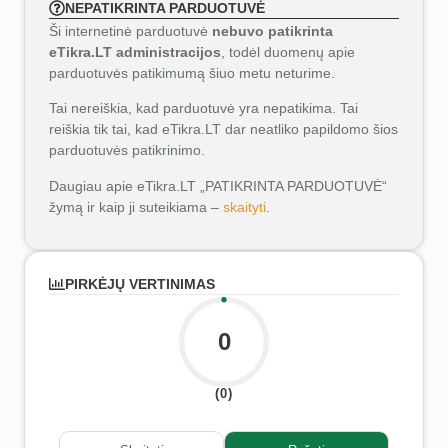
NEPATIKRINTA PARDUOTUVĖ
Ši internetinė parduotuvė
nebuvo patikrinta
eTikra.LT administracijos
, todėl duomenų apie
parduotuvės patikimumą šiuo metu neturime.
Tai nereiškia, kad parduotuvė yra nepatikima. Tai
reiškia tik tai, kad eTikra.LT dar neatliko papildomo šios
parduotuvės patikrinimo.
Daugiau apie eTikra.LT „PATIKRINTA PARDUOTUVĖ“
žymą ir kaip ji suteikiama –
skaityti
.
PIRKĖJŲ VERTINIMAS
0
(0)