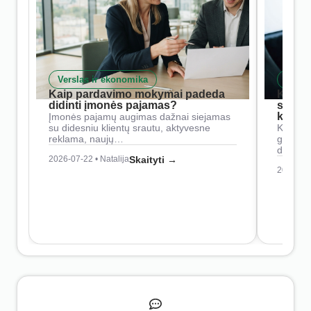
Verslas ir ekonomika
Skait
Kaip pardavimo mokymai padeda
Kaip 
didinti įmonės pajamas?
siste
konkur
Įmonės pajamų augimas dažnai siejamas
su didesniu klientų srautu, aktyvesne
Konkure
reklama, naujų…
geresnė
didesn
2026-07-22 • Natalija
Skaityti →
2026-07-