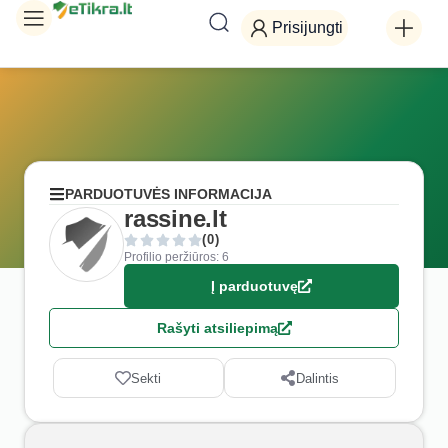
Prisijungti
PARDUOTUVĖS INFORMACIJA
rassine.lt
(0)
Profilio peržiūros: 6
Į parduotuvę
Rašyti atsiliepimą
Sekti
Dalintis