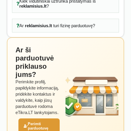
Kiek vidutiniškai užtrunka pristatymas iš
reklamisius.lt
?
Ar
reklamisius.lt
turi fizinę parduotuvę?
Ar ši
parduotuvė
priklauso
jums?
Perimkite profilį,
papildykite informaciją,
pridėkite kontaktus ir
valdykite, kaip jūsų
parduotuvė rodoma
eTikra.LT lankytojams.
Perimti
parduotuvę