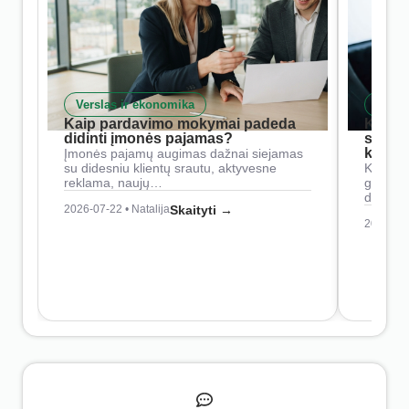
Verslas ir ekonomika
Skait
Kaip pardavimo mokymai padeda
Kaip 
didinti įmonės pajamas?
siste
konkur
Įmonės pajamų augimas dažnai siejamas
su didesniu klientų srautu, aktyvesne
Konkure
reklama, naujų…
geresnė
didesn
2026-07-22 • Natalija
Skaityti →
2026-07-