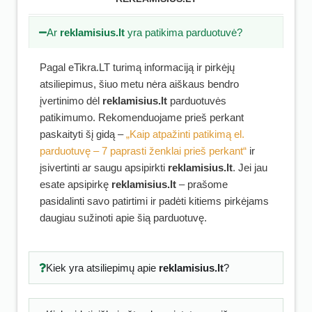
Ar
reklamisius.lt
yra patikima parduotuvė?
Pagal eTikra.LT turimą informaciją ir pirkėjų
atsiliepimus, šiuo metu nėra aiškaus bendro
įvertinimo dėl
reklamisius.lt
parduotuvės
patikimumo. Rekomenduojame prieš perkant
paskaityti šį gidą –
„Kaip atpažinti patikimą el.
parduotuvę – 7 paprasti ženklai prieš perkant“
ir
įsivertinti ar saugu apsipirkti
reklamisius.lt
. Jei jau
esate apsipirkę
reklamisius.lt
– prašome
pasidalinti savo patirtimi ir padėti kitiems pirkėjams
daugiau sužinoti apie šią parduotuvę.
Kiek yra atsiliepimų apie
reklamisius.lt
?