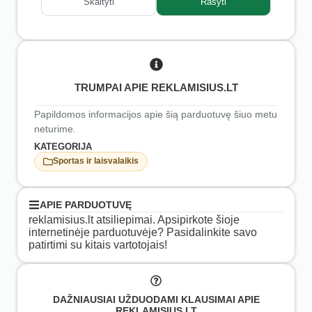
Skaityti
Rašyti
TRUMPAI APIE REKLAMISIUS.LT
Papildomos informacijos apie šią parduotuvę šiuo metu
neturime.
KATEGORIJA
Sportas ir laisvalaikis
APIE PARDUOTUVĘ
reklamisius.lt atsiliepimai. Apsipirkote šioje
internetinėje parduotuvėje? Pasidalinkite savo
patirtimi su kitais vartotojais!
DAŽNIAUSIAI UŽDUODAMI KLAUSIMAI APIE
REKLAMISIUS.LT