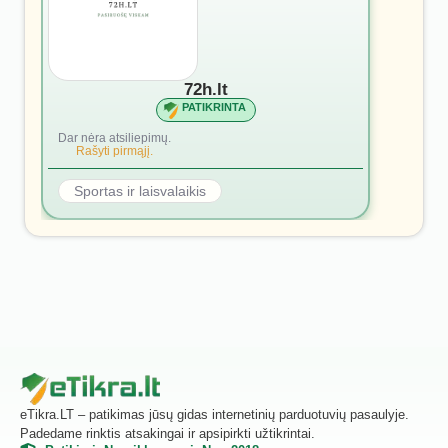
72h.lt
PATIKRINTA
Dar nėra atsiliepimų.
Rašyti pirmąjį.
Sportas ir laisvalaikis
eTikra.LT – patikimas jūsų gidas internetinių parduotuvių pasaulyje.
Padedame rinktis atsakingai ir apsipirkti užtikrintai.