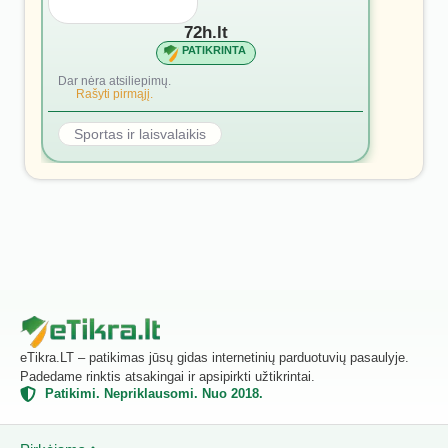
72h.lt
PATIKRINTA
Dar nėra atsiliepimų.
Rašyti pirmąjį.
Sportas ir laisvalaikis
eTikra.LT – patikimas jūsų gidas internetinių parduotuvių pasaulyje.
Padedame rinktis atsakingai ir apsipirkti užtikrintai.
Patikimi. Nepriklausomi. Nuo 2018.