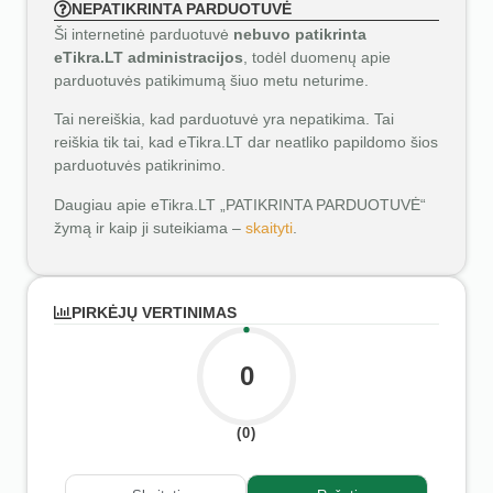
NEPATIKRINTA PARDUOTUVĖ
Ši internetinė parduotuvė
nebuvo patikrinta
eTikra.LT administracijos
, todėl duomenų apie
parduotuvės patikimumą šiuo metu neturime.
Tai nereiškia, kad parduotuvė yra nepatikima. Tai
reiškia tik tai, kad eTikra.LT dar neatliko papildomo šios
parduotuvės patikrinimo.
Daugiau apie eTikra.LT „PATIKRINTA PARDUOTUVĖ“
žymą ir kaip ji suteikiama –
skaityti
.
PIRKĖJŲ VERTINIMAS
0
(0)