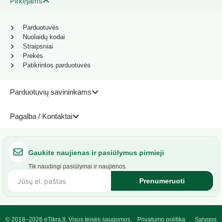
Pirkėjams
Parduotuvės
Nuolaidų kodai
Straipsniai
Prekės
Patikrintos parduotuvės
Parduotuvių savininkams
Pagalba / Kontaktai
Gaukite naujienas ir pasiūlymus pirmieji
Tik naudingi pasiūlymai ir naujienos.
Prenumeruoti
© 2018–2026 eTikra.lt. Visos teisės saugomos.
Privatumo politika
Sąlygos