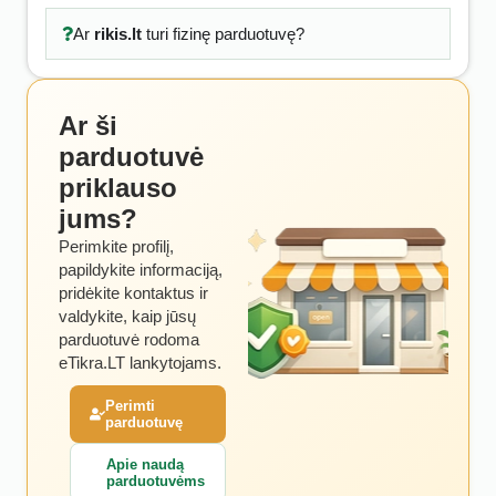
Ar
rikis.lt
turi fizinę parduotuvę?
Ar ši
parduotuvė
priklauso
jums?
Perimkite profilį,
papildykite informaciją,
pridėkite kontaktus ir
valdykite, kaip jūsų
parduotuvė rodoma
eTikra.LT lankytojams.
Perimti
parduotuvę
Apie naudą
parduotuvėms