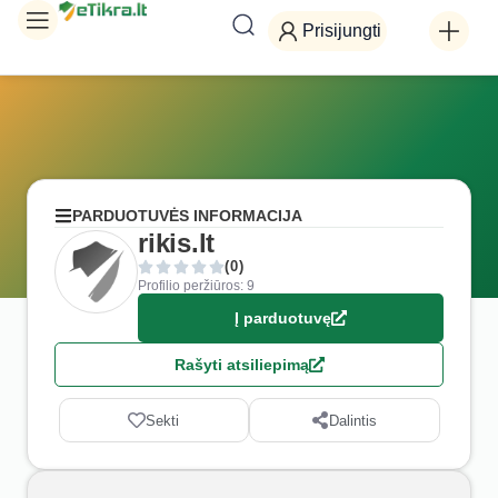
Prisijungti
PARDUOTUVĖS INFORMACIJA
rikis.lt
(0)
Profilio peržiūros: 9
Į parduotuvę
Rašyti atsiliepimą
Sekti
Dalintis