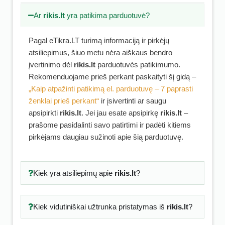
Ar
rikis.lt
yra patikima parduotuvė?
Pagal eTikra.LT turimą informaciją ir pirkėjų
atsiliepimus, šiuo metu nėra aiškaus bendro
įvertinimo dėl
rikis.lt
parduotuvės patikimumo.
Rekomenduojame prieš perkant paskaityti šį gidą –
„Kaip atpažinti patikimą el. parduotuvę – 7 paprasti
ženklai prieš perkant“
ir įsivertinti ar saugu
apsipirkti
rikis.lt
. Jei jau esate apsipirkę
rikis.lt
–
prašome pasidalinti savo patirtimi ir padėti kitiems
pirkėjams daugiau sužinoti apie šią parduotuvę.
Kiek yra atsiliepimų apie
rikis.lt
?
Kiek vidutiniškai užtrunka pristatymas iš
rikis.lt
?