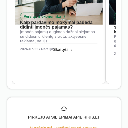
Verslas ir ekonomika
Skait
Kaip pardavimo mokymai padeda
Kaip 
didinti įmonės pajamas?
siste
konkur
Įmonės pajamų augimas dažnai siejamas
su didesniu klientų srautu, aktyvesne
Konkure
reklama, naujų…
geresnė
didesn
2026-07-22 • Natalija
Skaityti →
2026-07-
PIRKĖJŲ ATSILIEPIMAI APIE RIKIS.LT