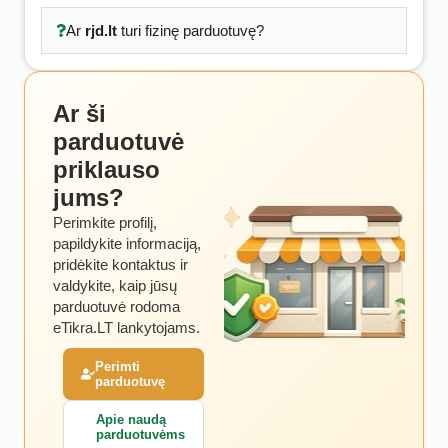
Ar
rjd.lt
turi fizinę parduotuvę?
Ar ši
parduotuvė
priklauso
jums?
Perimkite profilį,
papildykite informaciją,
pridėkite kontaktus ir
valdykite, kaip jūsų
parduotuvė rodoma
eTikra.LT lankytojams.
Perimti
parduotuvę
Apie naudą
parduotuvėms