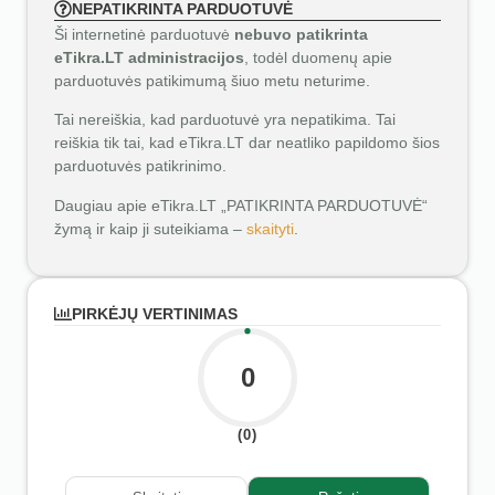
NEPATIKRINTA PARDUOTUVĖ
Ši internetinė parduotuvė
nebuvo patikrinta
eTikra.LT administracijos
, todėl duomenų apie
parduotuvės patikimumą šiuo metu neturime.
Tai nereiškia, kad parduotuvė yra nepatikima. Tai
reiškia tik tai, kad eTikra.LT dar neatliko papildomo šios
parduotuvės patikrinimo.
Daugiau apie eTikra.LT „PATIKRINTA PARDUOTUVĖ“
žymą ir kaip ji suteikiama –
skaityti
.
PIRKĖJŲ VERTINIMAS
0
(0)