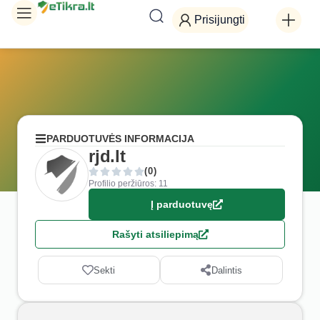
Prisijungti
PARDUOTUVĖS INFORMACIJA
rjd.lt
(0)
Profilio peržiūros: 11
Į parduotuvę
Rašyti atsiliepimą
Sekti
Dalintis