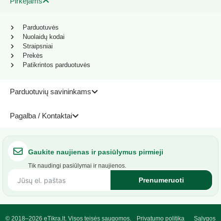
Pirkėjams
Parduotuvės
Nuolaidų kodai
Straipsniai
Prekės
Patikrintos parduotuvės
Parduotuvių savininkams
Pagalba / Kontaktai
Gaukite naujienas ir pasiūlymus pirmieji
Tik naudingi pasiūlymai ir naujienos.
Prenumeruoti
© 2018–2026 eTikra.lt. Visos teisės saugomos.
Privatumo politika
Sąlygos