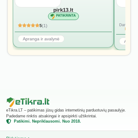
pirk13.lt
PATIKRINTA
Dar nėra at
5
(1)
Rašyti p
Apranga ir avalynė
Aprang
eTikra.LT – patikimas jūsų gidas internetinių parduotuvių pasaulyje.
Padedame rinktis atsakingai ir apsipirkti užtikrintai.
Patikimi. Nepriklausomi. Nuo 2018.