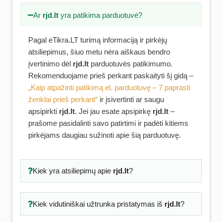
Ar
rjd.lt
yra patikima parduotuvė?
Pagal eTikra.LT turimą informaciją ir pirkėjų
atsiliepimus, šiuo metu nėra aiškaus bendro
įvertinimo dėl
rjd.lt
parduotuvės patikimumo.
Rekomenduojame prieš perkant paskaityti šį gidą –
„Kaip atpažinti patikimą el. parduotuvę – 7 paprasti
ženklai prieš perkant“
ir įsivertinti ar saugu
apsipirkti
rjd.lt
. Jei jau esate apsipirkę
rjd.lt
–
prašome pasidalinti savo patirtimi ir padėti kitiems
pirkėjams daugiau sužinoti apie šią parduotuvę.
Kiek yra atsiliepimų apie
rjd.lt
?
Kiek vidutiniškai užtrunka pristatymas iš
rjd.lt
?