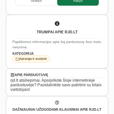
Skaityti
Rašyti
TRUMPAI APIE RJD.LT
Papildomos informacijos apie šią parduotuvę šiuo metu
neturime.
KATEGORIJA
Apranga ir avalynė
APIE PARDUOTUVĘ
rjd.lt atsiliepimai. Apsipirkote šioje internetinėje
parduotuvėje? Pasidalinkite savo patirtimi su kitais
vartotojais!
DAŽNIAUSIAI UŽDUODAMI KLAUSIMAI APIE RJD.LT