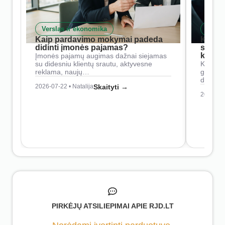
Verslas ir ekonomika
Skait
Kaip pardavimo mokymai padeda
Kaip 
didinti įmonės pajamas?
siste
konkur
Įmonės pajamų augimas dažnai siejamas
su didesniu klientų srautu, aktyvesne
Konkure
reklama, naujų…
geresnė
didesn
2026-07-22 • Natalija
Skaityti →
2026-07-
PIRKĖJŲ ATSILIEPIMAI APIE RJD.LT