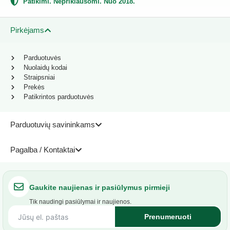
Patikimi. Nepriklausomi. Nuo 2018.
Pirkėjams
Parduotuvės
Nuolaidų kodai
Straipsniai
Prekės
Patikrintos parduotuvės
Parduotuvių savininkams
Pagalba / Kontaktai
Gaukite naujienas ir pasiūlymus pirmieji
Tik naudingi pasiūlymai ir naujienos.
Prenumeruoti