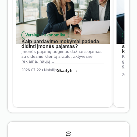
Verslas ir ekonomika
Skait
Kaip pardavimo mokymai padeda
Kaip 
didinti įmonės pajamas?
siste
konkur
Įmonės pajamų augimas dažnai siejamas
su didesniu klientų srautu, aktyvesne
Konkure
reklama, naujų…
geresnė
didesn
2026-07-22 • Natalija
Skaityti →
2026-07-