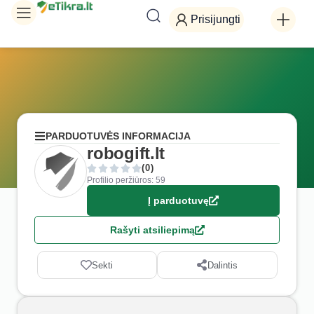
Prisijungti
PARDUOTUVĖS INFORMACIJA
robogift.lt
(0)
Profilio peržiūros: 59
Į parduotuvę
Rašyti atsiliepimą
Sekti
Dalintis