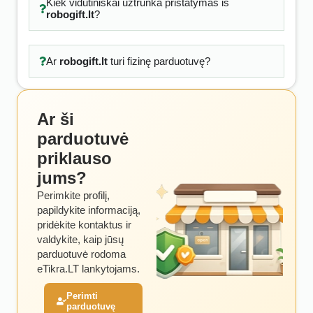
Kiek vidutiniškai užtrunka pristatymas iš
robogift.lt
?
Ar
robogift.lt
turi fizinę parduotuvę?
Ar ši
parduotuvė
priklauso
jums?
Perimkite profilį,
papildykite informaciją,
pridėkite kontaktus ir
valdykite, kaip jūsų
parduotuvė rodoma
eTikra.LT lankytojams.
Perimti
parduotuvę