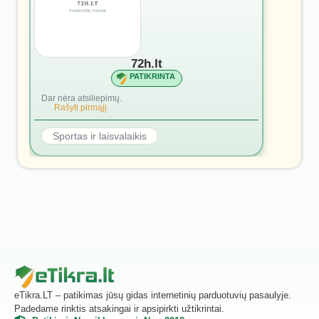
72h.lt
PATIKRINTA
Dar nėra atsiliepimų.
Rašyti pirmąjį.
Sportas ir laisvalaikis
eTikra.LT – patikimas jūsų gidas internetinių parduotuvių pasaulyje.
Padedame rinktis atsakingai ir apsipirkti užtikrintai.