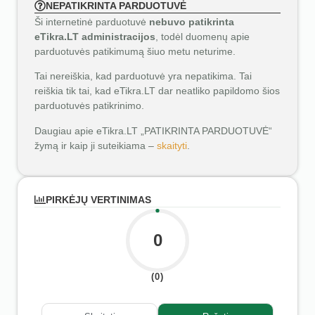
NEPATIKRINTA PARDUOTUVĖ
Ši internetinė parduotuvė
nebuvo patikrinta
eTikra.LT administracijos
, todėl duomenų apie
parduotuvės patikimumą šiuo metu neturime.
Tai nereiškia, kad parduotuvė yra nepatikima. Tai
reiškia tik tai, kad eTikra.LT dar neatliko papildomo šios
parduotuvės patikrinimo.
Daugiau apie eTikra.LT „PATIKRINTA PARDUOTUVĖ“
žymą ir kaip ji suteikiama –
skaityti
.
PIRKĖJŲ VERTINIMAS
0
(0)