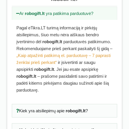
Ar
robogift.lt
yra patikima parduotuvė?
Pagal eTikra.LT turimą informaciją ir pirkėjų
atsiliepimus, šiuo metu nėra aiškaus bendro
įvertinimo dėl
robogift.lt
parduotuvės patikimumo.
Rekomenduojame prieš perkant paskaityti šį gidą –
„Kaip atpažinti patikimą el. parduotuvę – 7 paprasti
ženklai prieš perkant“
ir įsivertinti ar saugu
apsipirkti
robogift.lt
. Jei jau esate apsipirkę
robogift.lt
– prašome pasidalinti savo patirtimi ir
padėti kitiems pirkėjams daugiau sužinoti apie šią
parduotuvę.
Kiek yra atsiliepimų apie
robogift.lt
?