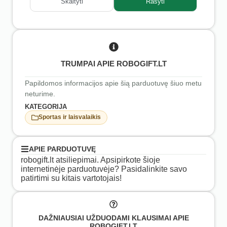
Skaityti
Rašyti
TRUMPAI APIE ROBOGIFT.LT
Papildomos informacijos apie šią parduotuvę šiuo metu
neturime.
KATEGORIJA
Sportas ir laisvalaikis
APIE PARDUOTUVĘ
robogift.lt atsiliepimai. Apsipirkote šioje
internetinėje parduotuvėje? Pasidalinkite savo
patirtimi su kitais vartotojais!
DAŽNIAUSIAI UŽDUODAMI KLAUSIMAI APIE
ROBOGIFT.LT