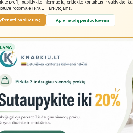
kite profilį, papildykite informaciją, pridėkite kontaktus ir valdykite, ka
otuvė rodoma eTikra.LT lankytojams.
Perimti parduotuvę
Apie naudą parduotuvėms
LAMA