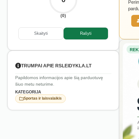
Perim
pardu
(0)
Skaityti
Rašyti
REK
TRUMPAI APIE RSLEIDYKLA.LT
Papildomos informacijos apie šią parduotuvę
šiuo metu neturime.
KATEGORIJA
Sportas ir laisvalaikis