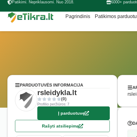
Patikimi. Nepriklausomi. Nuo 2018.
6000+ parduot
Pagrindinis
Patikimos parduot
PARDUOTUVĖS INFORMACIJA
A
rsleidykla.lt
rsle
(0)
Profilio peržiūros: 7
Į parduotuvę
D
Rašyti atsiliepimą