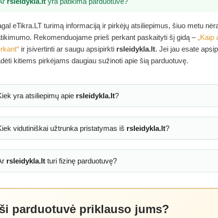
Ar
rsleidykla.lt
yra patikima parduotuvė?
gal eTikra.LT turimą informaciją ir pirkėjų atsiliepimus, šiuo metu nė
tikimumo. Rekomenduojame prieš perkant paskaityti šį gidą –
„Kaip 
rkant“
ir įsivertinti ar saugu apsipirkti
rsleidykla.lt
. Jei jau esate apsi
dėti kitiems pirkėjams daugiau sužinoti apie šią parduotuvę.
Kiek yra atsiliepimų apie
rsleidykla.lt
?
Kiek vidutiniškai užtrunka pristatymas iš
rsleidykla.lt
?
Ar
rsleidykla.lt
turi fizinę parduotuvę?
 ši parduotuvė priklauso jums?