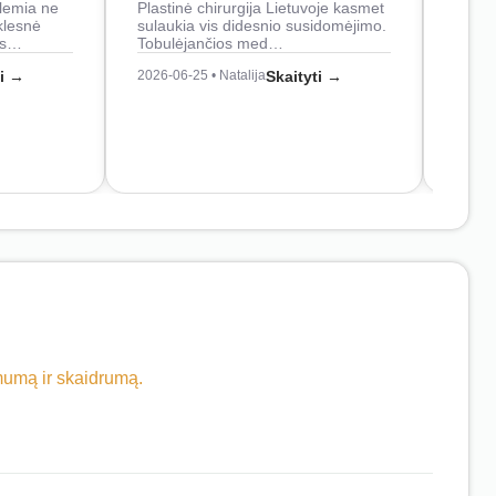
lemia ne
Plastinė chirurgija Lietuvoje kasmet
naudo
klesnė
sulaukia vis didesnio susidomėjimo.
Juos
os…
Tobulėjančios med…
2026-0
ti →
2026-06-25 • Natalija
Skaityti →
imumą ir skaidrumą.