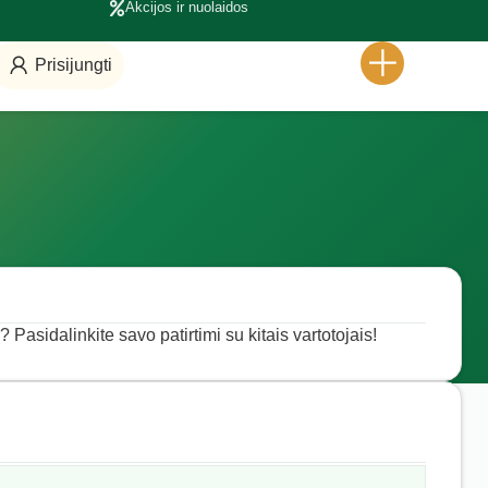
Akcijos ir nuolaidos
Prisijungti
? Pasidalinkite savo patirtimi su kitais vartotojais!