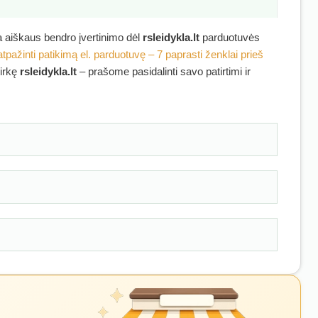
ra aiškaus bendro įvertinimo dėl
rsleidykla.lt
parduotuvės
atpažinti patikimą el. parduotuvę – 7 paprasti ženklai prieš
pirkę
rsleidykla.lt
– prašome pasidalinti savo patirtimi ir