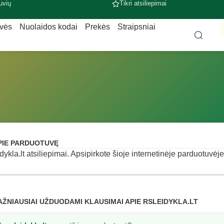
uvių
Tikri atsiliepimai
uvės
Nuolaidos kodai
Prekės
Straipsniai
PIE PARDUOTUVĘ
idykla.lt atsiliepimai. Apsipirkote šioje internetinėje parduotuvėje
AŽNIAUSIAI UŽDUODAMI KLAUSIMAI APIE RSLEIDYKLA.LT