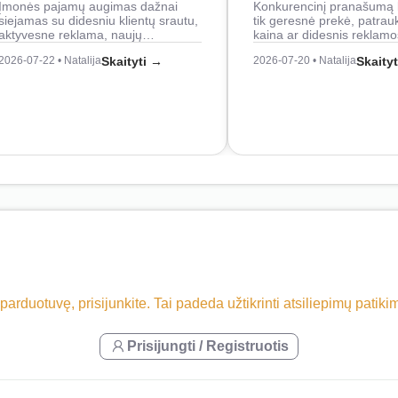
Įmonės pajamų augimas dažnai
Konkurencinį pranašumą 
siejamas su didesniu klientų srautu,
tik geresnė prekė, patrau
aktyvesne reklama, naujų…
kaina ar didesnis reklam
2026-07-22 • Natalija
Skaityti →
2026-07-20 • Natalija
Skaity
 parduotuvę, prisijunkite. Tai padeda užtikrinti atsiliepimų patik
Prisijungti / Registruotis