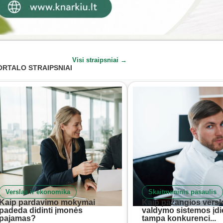
Visi straipsniai →
ORTALO STRAIPSNIAI
Verslas ir ekonomika
Skaitmeninis pasaulis
Kaip pardavimo mokymai
Kaip pažangios versl
padeda didinti įmonės
valdymo sistemos įd
pajamas?
tampa konkurenci...