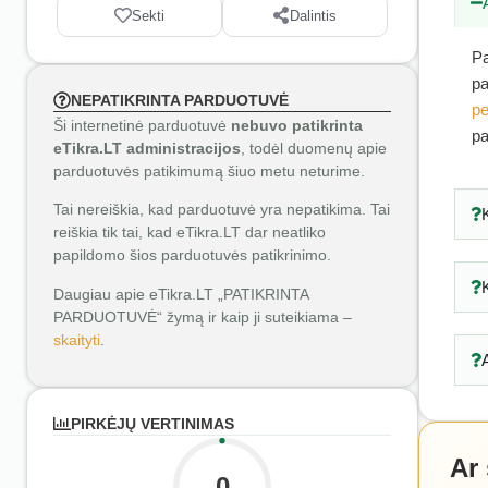
Sekti
Dalintis
Pa
pa
NEPATIKRINTA PARDUOTUVĖ
pe
Ši internetinė parduotuvė
nebuvo patikrinta
pa
eTikra.LT administracijos
, todėl duomenų apie
parduotuvės patikimumą šiuo metu neturime.
Tai nereiškia, kad parduotuvė yra nepatikima. Tai
reiškia tik tai, kad eTikra.LT dar neatliko
papildomo šios parduotuvės patikrinimo.
Daugiau apie eTikra.LT „PATIKRINTA
PARDUOTUVĖ“ žymą ir kaip ji suteikiama –
skaityti
.
PIRKĖJŲ VERTINIMAS
Ar
0