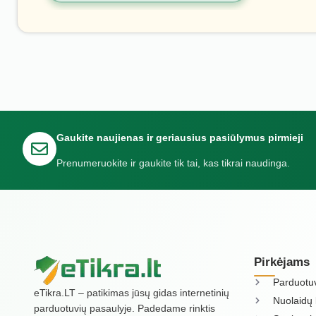
Gaukite naujienas ir geriausius pasiūlymus pirmieji
Prenumeruokite ir gaukite tik tai, kas tikrai naudinga.
Pirkėjams
Parduotu
eTikra.LT – patikimas jūsų gidas internetinių
Nuolaidų 
parduotuvių pasaulyje. Padedame rinktis