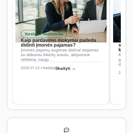
Verslas ir ekonomika
Skait
Kaip pardavimo mokymai padeda
Kaip 
didinti įmonės pajamas?
siste
konkur
Įmonės pajamų augimas dažnai siejamas
su didesniu klientų srautu, aktyvesne
Konkure
reklama, naujų…
geresnė
didesn
2026-07-22 • Natalija
Skaityti →
2026-07-