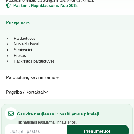
Padedame rinktis atsakingai ir apsipirkti užtikrintai.
Patikimi. Nepriklausomi. Nuo 2018.
Pirkėjams
Parduotuvės
Nuolaidų kodai
Straipsniai
Prekės
Patikrintos parduotuvės
Parduotuvių savininkams
Pagalba / Kontaktai
Gaukite naujienas ir pasiūlymus pirmieji
Tik naudingi pasiūlymai ir naujienos.
Prenumeruoti