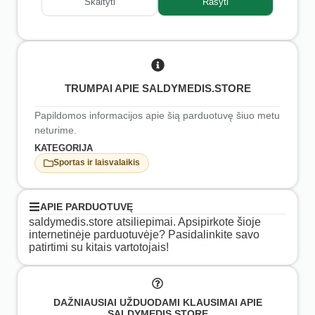
Skaityti
Rašyti
TRUMPAI APIE SALDYMEDIS.STORE
Papildomos informacijos apie šią parduotuvę šiuo metu
neturime.
KATEGORIJA
Sportas ir laisvalaikis
APIE PARDUOTUVĘ
saldymedis.store atsiliepimai. Apsipirkote šioje
internetinėje parduotuvėje? Pasidalinkite savo
patirtimi su kitais vartotojais!
DAŽNIAUSIAI UŽDUODAMI KLAUSIMAI APIE
SALDYMEDIS.STORE