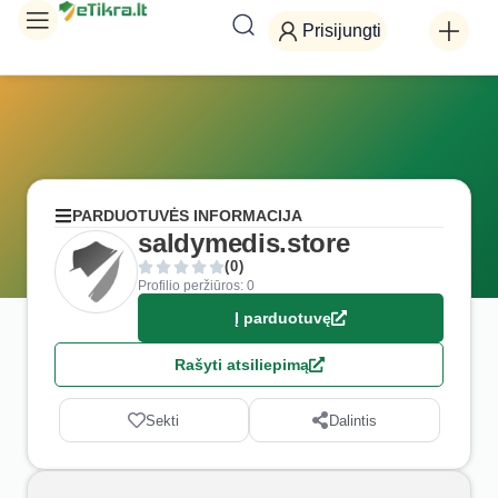
Prisijungti
PARDUOTUVĖS INFORMACIJA
saldymedis.store
(0)
Profilio peržiūros: 0
Į parduotuvę
Rašyti atsiliepimą
Sekti
Dalintis