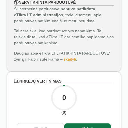
NEPATIKRINTA PARDUOTUVĖ
Ši internetinė parduotuvė
nebuvo patikrinta
eTikra.LT administracijos
, todėl duomenų apie
parduotuvės patikimumą šiuo metu neturime.
Tai nereiškia, kad parduotuvė yra nepatikima. Tai
reiškia tik tai, kad eTikra.LT dar neatliko papildomo šios
parduotuvės patikrinimo.
Daugiau apie eTikra.LT „PATIKRINTA PARDUOTUVĖ“
žymą ir kaip ji suteikiama –
skaityti
.
PIRKĖJŲ VERTINIMAS
0
(0)