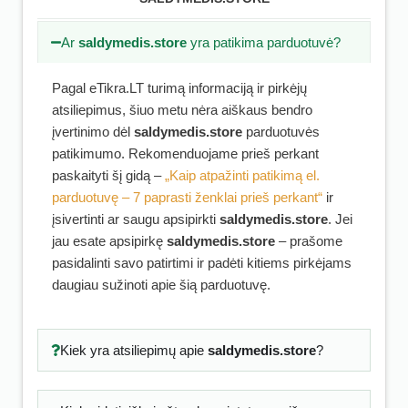
Ar
saldymedis.store
yra patikima parduotuvė?
Pagal eTikra.LT turimą informaciją ir pirkėjų
atsiliepimus, šiuo metu nėra aiškaus bendro
įvertinimo dėl
saldymedis.store
parduotuvės
patikimumo. Rekomenduojame prieš perkant
paskaityti šį gidą –
„Kaip atpažinti patikimą el.
parduotuvę – 7 paprasti ženklai prieš perkant“
ir
įsivertinti ar saugu apsipirkti
saldymedis.store
. Jei
jau esate apsipirkę
saldymedis.store
– prašome
pasidalinti savo patirtimi ir padėti kitiems pirkėjams
daugiau sužinoti apie šią parduotuvę.
Kiek yra atsiliepimų apie
saldymedis.store
?