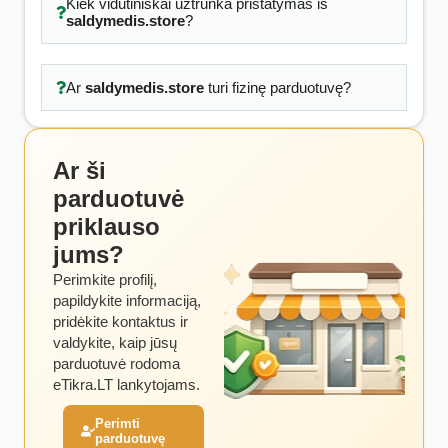
Kiek vidutiniškai užtrunka pristatymas iš
saldymedis.store
?
Ar
saldymedis.store
turi fizinę parduotuvę?
Ar ši
parduotuvė
priklauso
jums?
Perimkite profilį,
papildykite informaciją,
pridėkite kontaktus ir
valdykite, kaip jūsų
parduotuvė rodoma
eTikra.LT lankytojams.
Perimti
parduotuvę