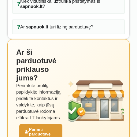
Kiek vidutiniškai užtrunka pristatymas iš
sapnuok.lt
?
Ar
sapnuok.lt
turi fizinę parduotuvę?
Ar ši
parduotuvė
priklauso
jums?
Perimkite profilį,
papildykite informaciją,
pridėkite kontaktus ir
valdykite, kaip jūsų
parduotuvė rodoma
eTikra.LT lankytojams.
Perimti
parduotuvę