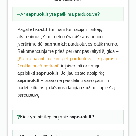
Ar
sapnuok.lt
yra patikima parduotuvė?
Pagal eTikra.LT turimą informaciją ir pirkėjų
atsiliepimus, šiuo metu nėra aiškaus bendro
įvertinimo dėl
sapnuok.lt
parduotuvės patikimumo.
Rekomenduojame prieš perkant paskaityti šį gidą –
„Kaip atpažinti patikimą el. parduotuvę – 7 paprasti
ženklai prieš perkant“
ir įsivertinti ar saugu
apsipirkti
sapnuok.lt
. Jei jau esate apsipirkę
sapnuok.lt
– prašome pasidalinti savo patirtimi ir
padėti kitiems pirkėjams daugiau sužinoti apie šią
parduotuvę.
Kiek yra atsiliepimų apie
sapnuok.lt
?