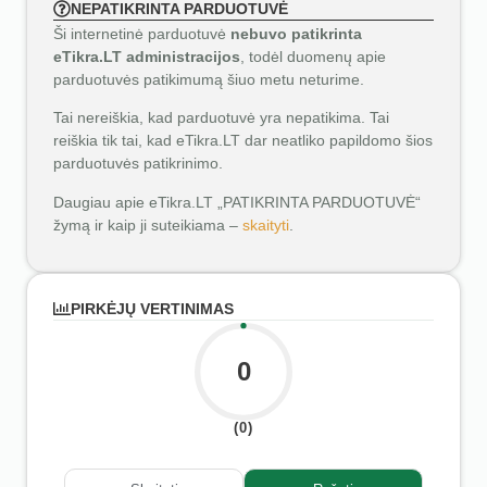
NEPATIKRINTA PARDUOTUVĖ
Ši internetinė parduotuvė
nebuvo patikrinta
eTikra.LT administracijos
, todėl duomenų apie
parduotuvės patikimumą šiuo metu neturime.
Tai nereiškia, kad parduotuvė yra nepatikima. Tai
reiškia tik tai, kad eTikra.LT dar neatliko papildomo šios
parduotuvės patikrinimo.
Daugiau apie eTikra.LT „PATIKRINTA PARDUOTUVĖ“
žymą ir kaip ji suteikiama –
skaityti
.
PIRKĖJŲ VERTINIMAS
0
(0)