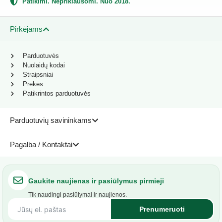
Patikimi. Nepriklausomi. Nuo 2018.
Pirkėjams
Parduotuvės
Nuolaidų kodai
Straipsniai
Prekės
Patikrintos parduotuvės
Parduotuvių savininkams
Pagalba / Kontaktai
Gaukite naujienas ir pasiūlymus pirmieji
Tik naudingi pasiūlymai ir naujienos.
Prenumeruoti