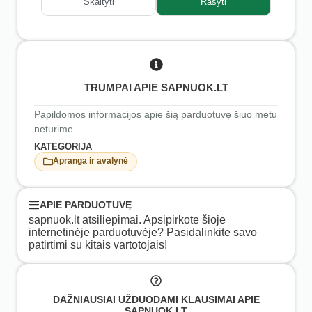
Skaityti
Rašyti
TRUMPAI APIE SAPNUOK.LT
Papildomos informacijos apie šią parduotuvę šiuo metu
neturime.
KATEGORIJA
Apranga ir avalynė
APIE PARDUOTUVĘ
sapnuok.lt atsiliepimai. Apsipirkote šioje
internetinėje parduotuvėje? Pasidalinkite savo
patirtimi su kitais vartotojais!
DAŽNIAUSIAI UŽDUODAMI KLAUSIMAI APIE
SAPNUOK.LT