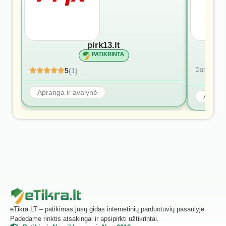
pirk13.lt
PATIKRINTA
Dar nėra at
5
(1)
Rašyti p
Apranga ir avalynė
Aprang
eTikra.LT – patikimas jūsų gidas internetinių parduotuvių pasaulyje.
Padedame rinktis atsakingai ir apsipirkti užtikrintai.