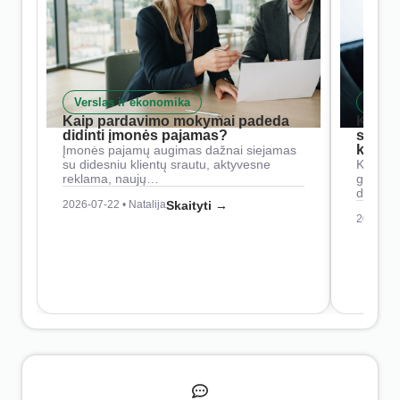
Verslas ir ekonomika
Skait
Kaip pardavimo mokymai padeda
Kaip 
didinti įmonės pajamas?
siste
konkur
Įmonės pajamų augimas dažnai siejamas
su didesniu klientų srautu, aktyvesne
Konkure
reklama, naujų…
geresnė
didesn
2026-07-22 • Natalija
Skaityti →
2026-07-