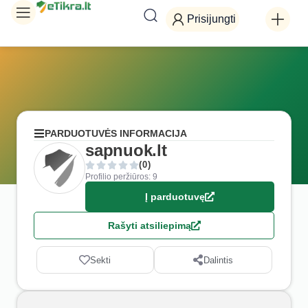
Prisijungti
PARDUOTUVĖS INFORMACIJA
sapnuok.lt
(0)
Profilio peržiūros: 9
Į parduotuvę
Rašyti atsiliepimą
Sekti
Dalintis