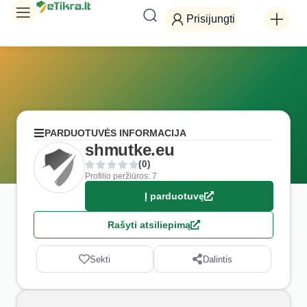
Prisijungti
PARDUOTUVĖS INFORMACIJA
shmutke.eu
(0)
Profilio peržiūros: 7
Į parduotuvę
Rašyti atsiliepimą
Sekti
Dalintis