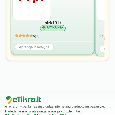
pirk13.lt
PATIKRINTA
Dar nėra at
5
(1)
Rašyti p
Apranga ir avalynė
Aprang
eTikra.LT – patikimas jūsų gidas internetinių parduotuvių pasaulyje.
Padedame rinktis atsakingai ir apsipirkti užtikrintai.