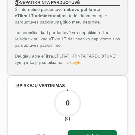
NEPATIKRINTA PARDUOTUVĖ
Ši internetinė parduotuvė
nebuvo patikrinta
eTikra.LT administracijos
, todėl duomenų apie
parduotuvės patikimumą šiuo metu neturime.
Tai nereiškia, kad parduotuvė yra nepatikima. Tai
reiškia tik tai, kad eTikra.LT dar neatliko papildomo šios
parduotuvės patikrinimo.
Daugiau apie eTikra.LT „PATIKRINTA PARDUOTUVĖ“
žymą ir kaip ji suteikiama –
skaityti
.
PIRKĖJŲ VERTINIMAS
0
(0)