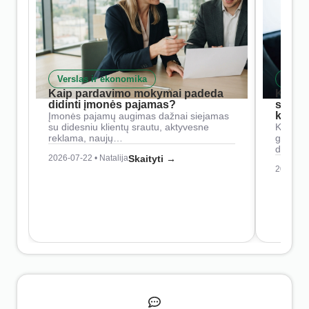
Verslas ir ekonomika
Skait
Kaip pardavimo mokymai padeda
Kaip 
didinti įmonės pajamas?
siste
konkur
Įmonės pajamų augimas dažnai siejamas
su didesniu klientų srautu, aktyvesne
Konkure
reklama, naujų…
geresnė
didesn
2026-07-22 • Natalija
Skaityti →
2026-07-