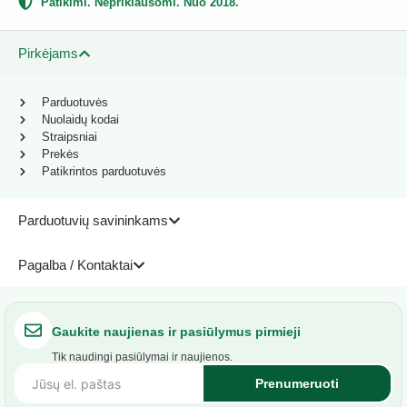
Patikimi. Nepriklausomi. Nuo 2018.
Pirkėjams
Parduotuvės
Nuolaidų kodai
Straipsniai
Prekės
Patikrintos parduotuvės
Parduotuvių savininkams
Pagalba / Kontaktai
Gaukite naujienas ir pasiūlymus pirmieji
Tik naudingi pasiūlymai ir naujienos.
Prenumeruoti