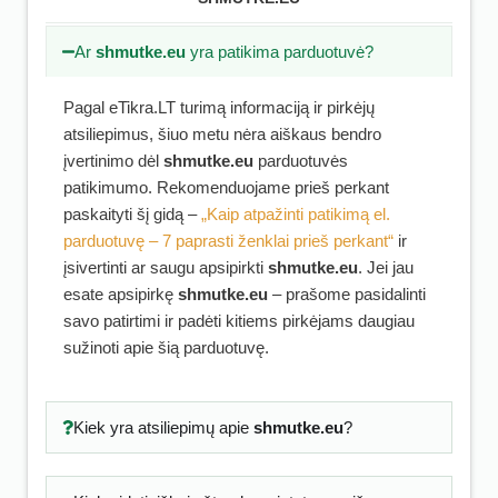
Ar
shmutke.eu
yra patikima parduotuvė?
Pagal eTikra.LT turimą informaciją ir pirkėjų
atsiliepimus, šiuo metu nėra aiškaus bendro
įvertinimo dėl
shmutke.eu
parduotuvės
patikimumo. Rekomenduojame prieš perkant
paskaityti šį gidą –
„Kaip atpažinti patikimą el.
parduotuvę – 7 paprasti ženklai prieš perkant“
ir
įsivertinti ar saugu apsipirkti
shmutke.eu
. Jei jau
esate apsipirkę
shmutke.eu
– prašome pasidalinti
savo patirtimi ir padėti kitiems pirkėjams daugiau
sužinoti apie šią parduotuvę.
Kiek yra atsiliepimų apie
shmutke.eu
?