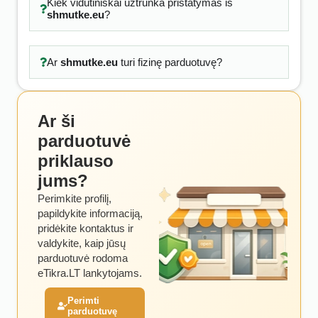
Kiek vidutiniškai užtrunka pristatymas iš
shmutke.eu
?
Ar
shmutke.eu
turi fizinę parduotuvę?
Ar ši
parduotuvė
priklauso
jums?
Perimkite profilį,
papildykite informaciją,
pridėkite kontaktus ir
valdykite, kaip jūsų
parduotuvė rodoma
eTikra.LT lankytojams.
Perimti
parduotuvę