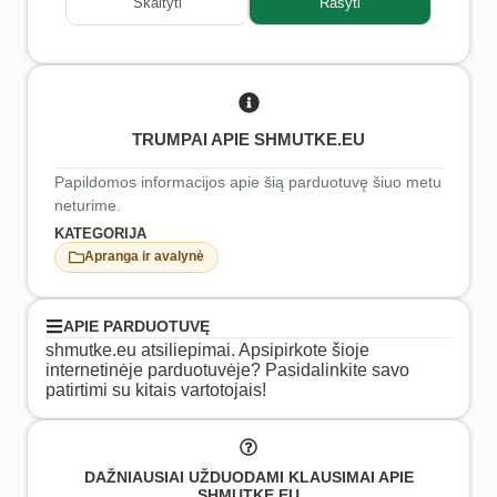
Skaityti
Rašyti
TRUMPAI APIE SHMUTKE.EU
Papildomos informacijos apie šią parduotuvę šiuo metu
neturime.
KATEGORIJA
Apranga ir avalynė
APIE PARDUOTUVĘ
shmutke.eu atsiliepimai. Apsipirkote šioje
internetinėje parduotuvėje? Pasidalinkite savo
patirtimi su kitais vartotojais!
DAŽNIAUSIAI UŽDUODAMI KLAUSIMAI APIE
SHMUTKE.EU