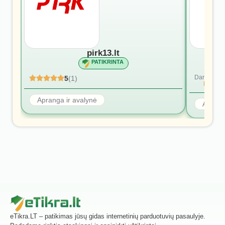
pirk13.lt
PATIKRINTA
Dar nėra at
5
(1)
Rašyti p
Apranga ir avalynė
Aprang
eTikra.LT – patikimas jūsų gidas internetinių parduotuvių pasaulyje.