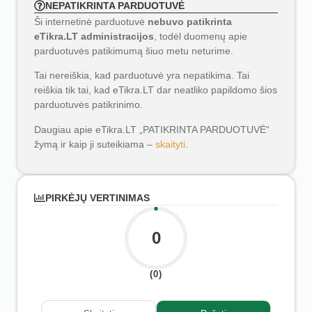
NEPATIKRINTA PARDUOTUVĖ
Ši internetinė parduotuvė
nebuvo patikrinta
eTikra.LT administracijos
, todėl duomenų apie
parduotuvės patikimumą šiuo metu neturime.
Tai nereiškia, kad parduotuvė yra nepatikima. Tai
reiškia tik tai, kad eTikra.LT dar neatliko papildomo šios
parduotuvės patikrinimo.
Daugiau apie eTikra.LT „PATIKRINTA PARDUOTUVĖ“
žymą ir kaip ji suteikiama –
skaityti
.
PIRKĖJŲ VERTINIMAS
0
(0)