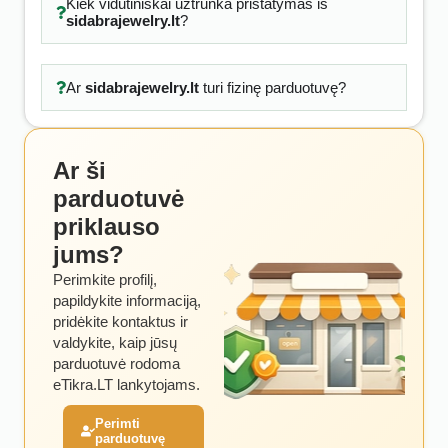
Kiek vidutiniškai užtrunka pristatymas iš
sidabrajewelry.lt
?
Ar
sidabrajewelry.lt
turi fizinę parduotuvę?
Ar ši
parduotuvė
priklauso
jums?
Perimkite profilį,
papildykite informaciją,
pridėkite kontaktus ir
valdykite, kaip jūsų
parduotuvė rodoma
eTikra.LT lankytojams.
Perimti
parduotuvę