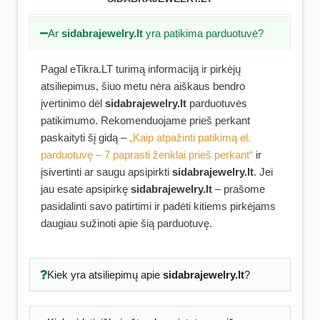
Ar
sidabrajewelry.lt
yra patikima parduotuvė?
Pagal eTikra.LT turimą informaciją ir pirkėjų
atsiliepimus, šiuo metu nėra aiškaus bendro
įvertinimo dėl
sidabrajewelry.lt
parduotuvės
patikimumo. Rekomenduojame prieš perkant
paskaityti šį gidą –
„Kaip atpažinti patikimą el.
parduotuvę – 7 paprasti ženklai prieš perkant“
ir
įsivertinti ar saugu apsipirkti
sidabrajewelry.lt
. Jei
jau esate apsipirkę
sidabrajewelry.lt
– prašome
pasidalinti savo patirtimi ir padėti kitiems pirkėjams
daugiau sužinoti apie šią parduotuvę.
Kiek yra atsiliepimų apie
sidabrajewelry.lt
?