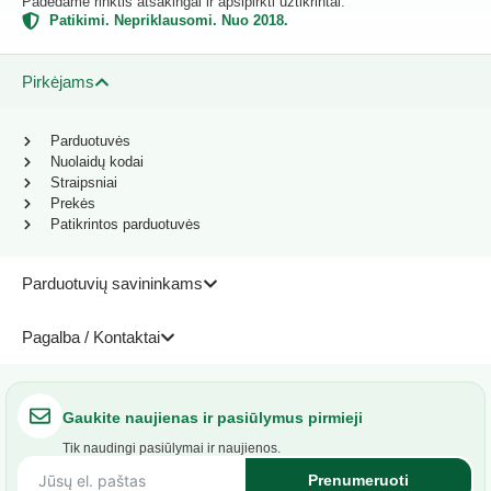
Padedame rinktis atsakingai ir apsipirkti užtikrintai.
Patikimi. Nepriklausomi. Nuo 2018.
Pirkėjams
Parduotuvės
Nuolaidų kodai
Straipsniai
Prekės
Patikrintos parduotuvės
Parduotuvių savininkams
Pagalba / Kontaktai
Gaukite naujienas ir pasiūlymus pirmieji
Tik naudingi pasiūlymai ir naujienos.
Prenumeruoti