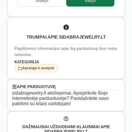
Skaityti
Rašyti
TRUMPAI APIE SIDABRAJEWELRY.LT
Papildomos informacijos apie šią parduotuvę šiuo metu
neturime.
KATEGORIJA
Apranga ir avalynė
APIE PARDUOTUVĘ
sidabrajewelry.lt atsiliepimai. Apsipirkote šioje
internetinėje parduotuvėje? Pasidalinkite savo
patirtimi su kitais vartotojais!
DAŽNIAUSIAI UŽDUODAMI KLAUSIMAI APIE
SIDABRAJEWELRY.LT