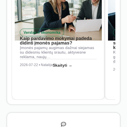
Verslas ir ekonomika
Skait
Kaip pardavimo mokymai padeda
Kaip 
didinti įmonės pajamas?
siste
konkur
Įmonės pajamų augimas dažnai siejamas
su didesniu klientų srautu, aktyvesne
Konkure
reklama, naujų…
geresnė
didesn
2026-07-22 • Natalija
Skaityti →
2026-07-