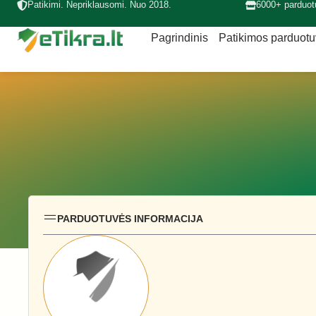
Patikimi. Nepriklausomi. Nuo 2018.
6000+ parduot
Pagrindinis
Patikimos parduot
PARDUOTUVĖS INFORMACIJA