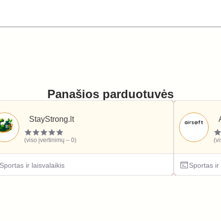
Panašios parduotuvės
StayStrong.lt
(viso įvertinimų – 0)
(v
Sportas ir laisvalaikis
Sportas ir 