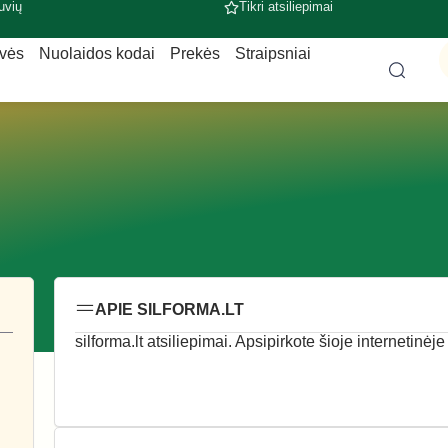
uvių
Tikri atsiliepimai
uvės
Nuolaidos kodai
Prekės
Straipsniai
APIE SILFORMA.LT
silforma.lt atsiliepimai. Apsipirkote šioje internetinėj