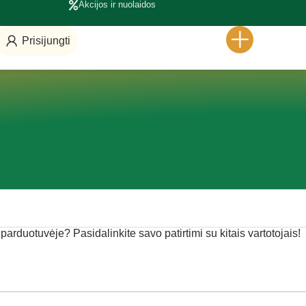
Akcijos ir nuolaidos
Prisijungti
e parduotuvėje? Pasidalinkite savo patirtimi su kitais vartotojais!