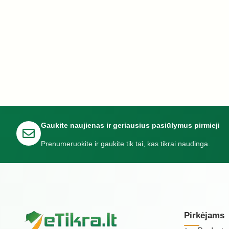
Gaukite naujienas ir geriausius pasiūlymus pirmieji
Prenumeruokite ir gaukite tik tai, kas tikrai naudinga.
Pirkėjams