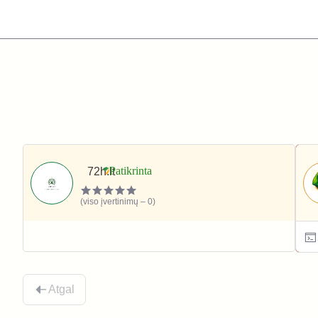
72h.lt
(viso įvertinimų – 0)
Sportas ir laisvalaikis
Atgal