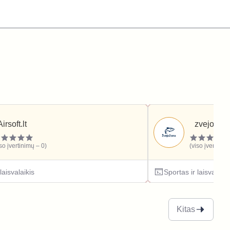
Airsoft.lt
zvejozona
iso įvertinimų – 0)
(viso įvertinim
laisvalaikis
Sportas ir laisvalaiki
Kitas