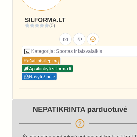
SILFORMA.LT
(0)
Kategorija: Sportas ir laisvalaikis
Rašyti atsiliepimą
Apsilankyti silforma.lt
Rašyti žinutę
NEPATIKRINTA parduotuvė
Ši internetinė parduotuvė nebuvo patikrinta eTikra.LT