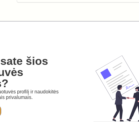
sate šios
uvės
s?
otuvės profilį ir naudokitės
is privalumais.