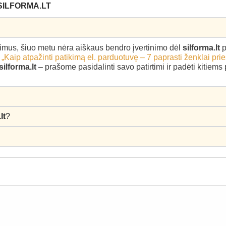
SILFORMA.LT
epimus, šiuo metu nėra aiškaus bendro įvertinimo dėl
silforma.lt
p
–
„Kaip atpažinti patikimą el. parduotuvę – 7 paprasti ženklai pri
silforma.lt
– prašome pasidalinti savo patirtimi ir padėti kitiem
lt
?