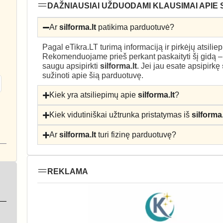
DAŽNIAUSIAI UŽDUODAMI KLAUSIMAI APIE 
Ar
silforma.lt
patikima parduotuvė?
Pagal eTikra.LT turimą informaciją ir pirkėjų atsili
Rekomenduojame prieš perkant paskaityti šį gidą 
saugu apsipirkti
silforma.lt
. Jei jau esate apsipirkę
sužinoti apie šią parduotuvę.
Kiek yra atsiliepimų apie
silforma.lt
?
Kiek vidutiniškai užtrunka pristatymas iš
silforma.
Ar
silforma.lt
turi fizinę parduotuvę?
REKLAMA