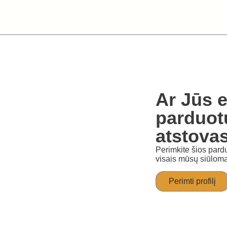
Ar Jūs e
parduot
atstova
Perimkite šios pardu
visais mūsų siūloma
Perimti profilį