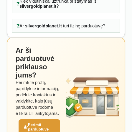
Kiek vidutiniškai užtrunka pristatymas iš
silvergoldplanet.lt
?
Ar
silvergoldplanet.lt
turi fizinę parduotuvę?
Ar ši
parduotuvė
priklauso
jums?
Perimkite profilį,
papildykite informaciją,
pridėkite kontaktus ir
valdykite, kaip jūsų
parduotuvė rodoma
eTikra.LT lankytojams.
Perimti
parduotuvę