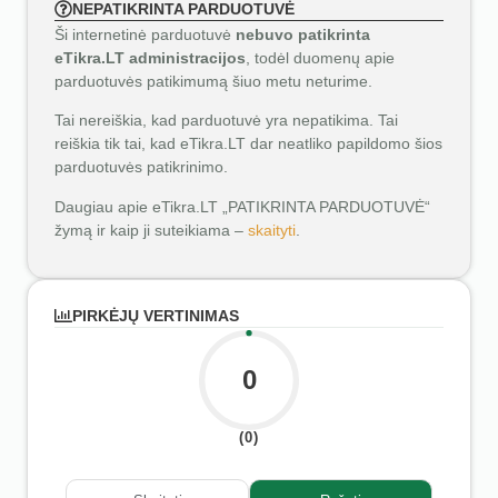
NEPATIKRINTA PARDUOTUVĖ
Ši internetinė parduotuvė
nebuvo patikrinta
eTikra.LT administracijos
, todėl duomenų apie
parduotuvės patikimumą šiuo metu neturime.
Tai nereiškia, kad parduotuvė yra nepatikima. Tai
reiškia tik tai, kad eTikra.LT dar neatliko papildomo šios
parduotuvės patikrinimo.
Daugiau apie eTikra.LT „PATIKRINTA PARDUOTUVĖ“
žymą ir kaip ji suteikiama –
skaityti
.
PIRKĖJŲ VERTINIMAS
0
(0)