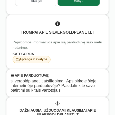
Skaityti
Rašyti
TRUMPAI APIE SILVERGOLDPLANET.LT
Papildomos informacijos apie šią parduotuvę šiuo metu
neturime.
KATEGORIJA
Apranga ir avalynė
APIE PARDUOTUVĘ
silvergoldplanet.lt atsiliepimai. Apsipirkote šioje
internetinėje parduotuvėje? Pasidalinkite savo
patirtimi su kitais vartotojais!
DAŽNIAUSIAI UŽDUODAMI KLAUSIMAI APIE
SILVERGOLDPLANET.LT