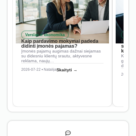
Verslas ir ekonomika
Skait
Kaip pardavimo mokymai padeda
Kaip 
didinti įmonės pajamas?
siste
konkur
Įmonės pajamų augimas dažnai siejamas
su didesniu klientų srautu, aktyvesne
Konkure
reklama, naujų…
geresnė
didesn
2026-07-22 • Natalija
Skaityti →
2026-07-