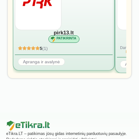
pirk13.lt
PATIKRINTA
Dar nėra at
5
(1)
Rašyti p
Apranga ir avalynė
Aprang
eTikra.LT – patikimas jūsų gidas internetinių parduotuvių pasaulyje.