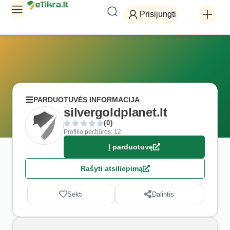
Prisijungti
PARDUOTUVĖS INFORMACIJA
silvergoldplanet.lt
(0)
Profilio peržiūros: 12
Į parduotuvę
Rašyti atsiliepimą
Sekti
Dalintis