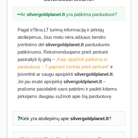
Ar
silvergoldplanet.lt
yra patikima parduotuvė?
Pagal eTikra.LT turimą informaciją ir pirkėjų
atsiliepimus, šiuo metu nėra aiškaus bendro
įvertinimo dėl
silvergoldplanet.lt
parduotuvės
patikimumo. Rekomenduojame prieš perkant
paskaityti šį gidą –
„Kaip atpažinti patikimą el.
parduotuvę – 7 paprasti ženklai prieš perkant“
ir
įsivertinti ar saugu apsipirkti
silvergoldplanet.lt
.
Jei jau esate apsipirkę
silvergoldplanet.lt
–
prašome pasidalinti savo patirtimi ir padėti kitiems
pirkėjams daugiau sužinoti apie šią parduotuvę.
Kiek yra atsiliepimų apie
silvergoldplanet.lt
?