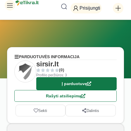
Prisijungti
PARDUOTUVĖS INFORMACIJA
sirsir.lt
(0)
Profilio peržiūros: 3
Į parduotuvę
Rašyti atsiliepimą
Sekti
Dalintis