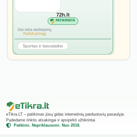
72h.lt
PATIKRINTA
Dar nėra atsiliepimų.
Rašyti pirmąjį.
Sportas ir laisvalaikis
eTikra.LT – patikimas jūsų gidas internetinių parduotuvių pasaulyje.
Padedame rinktis atsakingai ir apsipirkti užtikrintai.
Patikimi. Nepriklausomi. Nuo 2018.