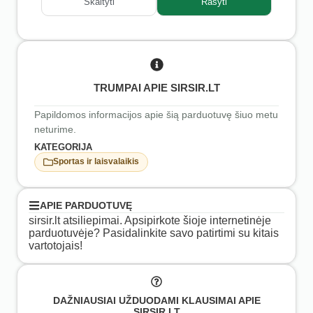
Skaityti
Rašyti
TRUMPAI APIE SIRSIR.LT
Papildomos informacijos apie šią parduotuvę šiuo metu
neturime.
KATEGORIJA
Sportas ir laisvalaikis
APIE PARDUOTUVĘ
sirsir.lt atsiliepimai. Apsipirkote šioje internetinėje
parduotuvėje? Pasidalinkite savo patirtimi su kitais
vartotojais!
DAŽNIAUSIAI UŽDUODAMI KLAUSIMAI APIE
SIRSIR.LT