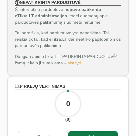
NEPATIKRINTA PARDUOTUVĖ
Ši internetinė parduotuvė
nebuvo patikrinta
eTikra.LT administracijos
, todėl duomenų apie
parduotuvės patikimumą šiuo metu neturime.
Tai nereiškia, kad parduotuvė yra nepatikima. Tai
reiškia tik tai, kad eTikra.LT dar neatliko papildomo šios
parduotuvės patikrinimo.
Daugiau apie eTikra.LT „PATIKRINTA PARDUOTUVĖ“
žymą ir kaip ji suteikiama –
skaityti
.
PIRKĖJŲ VERTINIMAS
0
(0)