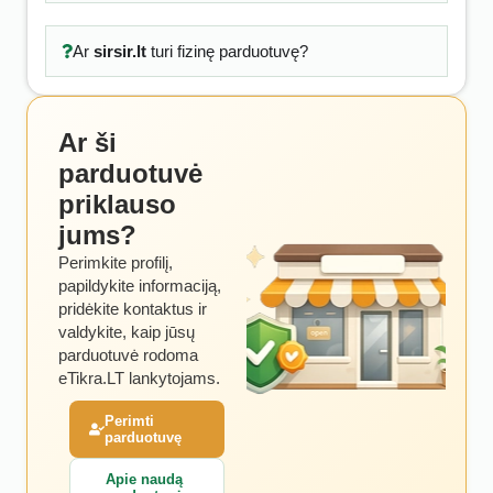
Ar
sirsir.lt
turi fizinę parduotuvę?
Ar ši
parduotuvė
priklauso
jums?
Perimkite profilį,
papildykite informaciją,
pridėkite kontaktus ir
valdykite, kaip jūsų
parduotuvė rodoma
eTikra.LT lankytojams.
Perimti
parduotuvę
Apie naudą