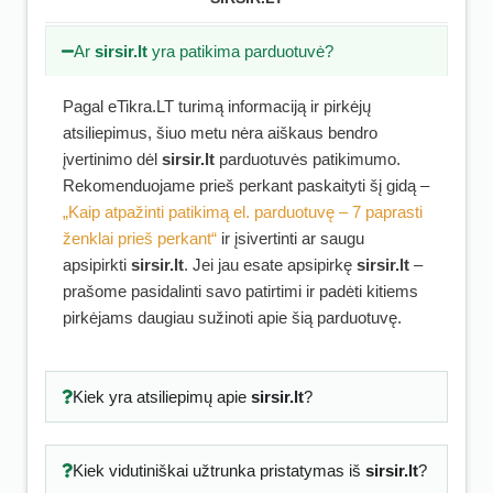
Ar
sirsir.lt
yra patikima parduotuvė?
Pagal eTikra.LT turimą informaciją ir pirkėjų
atsiliepimus, šiuo metu nėra aiškaus bendro
įvertinimo dėl
sirsir.lt
parduotuvės patikimumo.
Rekomenduojame prieš perkant paskaityti šį gidą –
„Kaip atpažinti patikimą el. parduotuvę – 7 paprasti
ženklai prieš perkant“
ir įsivertinti ar saugu
apsipirkti
sirsir.lt
. Jei jau esate apsipirkę
sirsir.lt
–
prašome pasidalinti savo patirtimi ir padėti kitiems
pirkėjams daugiau sužinoti apie šią parduotuvę.
Kiek yra atsiliepimų apie
sirsir.lt
?
Kiek vidutiniškai užtrunka pristatymas iš
sirsir.lt
?