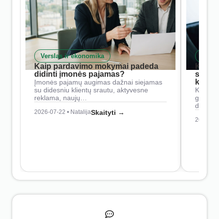
Verslas ir ekonomika
Skait
Kaip pardavimo mokymai padeda
Kaip 
didinti įmonės pajamas?
siste
konkur
Įmonės pajamų augimas dažnai siejamas
su didesniu klientų srautu, aktyvesne
Konkure
reklama, naujų…
geresnė
didesn
2026-07-22 • Natalija
Skaityti →
2026-07-