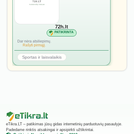
72h.lt
PATIKRINTA
Dar nėra atsiliepimų.
Rašyti pirmąjį.
Sportas ir laisvalaikis
eTikra.LT – patikimas jūsų gidas internetinių parduotuvių pasaulyje.
Padedame rinktis atsakingai ir apsipirkti užtikrintai.