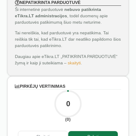
NEPATIKRINTA PARDUOTUVĖ
Ši internetinė parduotuvė
nebuvo patikrinta
eTikra.LT administracijos
, todėl duomenų apie
parduotuvės patikimumą šiuo metu neturime.
Tai nereiškia, kad parduotuvė yra nepatikima. Tai
reiškia tik tai, kad eTikra.LT dar neatliko papildomo šios
parduotuvės patikrinimo.
Daugiau apie eTikra.LT „PATIKRINTA PARDUOTUVĖ“
žymą ir kaip ji suteikiama –
skaityti
.
PIRKĖJŲ VERTINIMAS
0
(0)