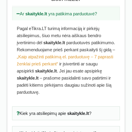
Ar
skaitykle.lt
yra patikima parduotuvė?
Pagal eTikra.LT turimą informaciją ir pirkėjų
atsiliepimus, šiuo metu nėra aiškaus bendro
įvertinimo dėl
skaitykle.lt
parduotuvės patikimumo.
Rekomenduojame prieš perkant paskaityti šį gidą –
„Kaip atpažinti patikimą el. parduotuvę – 7 paprasti
ženklai prieš perkant“
ir įsivertinti ar saugu
apsipirkti
skaitykle.lt
. Jei jau esate apsipirkę
skaitykle.lt
– prašome pasidalinti savo patirtimi ir
padėti kitiems pirkėjams daugiau sužinoti apie šią
parduotuvę.
Kiek yra atsiliepimų apie
skaitykle.lt
?