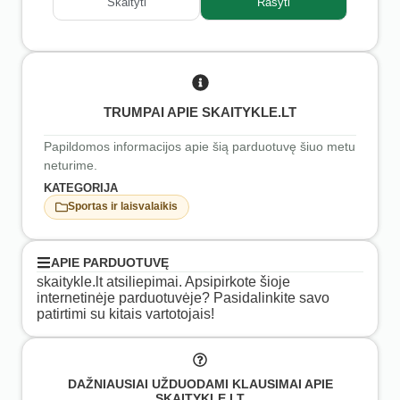
Skaityti
Rašyti
TRUMPAI APIE SKAITYKLE.LT
Papildomos informacijos apie šią parduotuvę šiuo metu
neturime.
KATEGORIJA
Sportas ir laisvalaikis
APIE PARDUOTUVĘ
skaitykle.lt atsiliepimai. Apsipirkote šioje
internetinėje parduotuvėje? Pasidalinkite savo
patirtimi su kitais vartotojais!
DAŽNIAUSIAI UŽDUODAMI KLAUSIMAI APIE
SKAITYKLE.LT