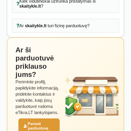
Kiek vidutiniškai užtrunka pristatymas iš
skaitykle.lt
?
Ar
skaitykle.lt
turi fizinę parduotuvę?
Ar ši
parduotuvė
priklauso
jums?
Perimkite profilį,
papildykite informaciją,
pridėkite kontaktus ir
valdykite, kaip jūsų
parduotuvė rodoma
eTikra.LT lankytojams.
Perimti
parduotuvę