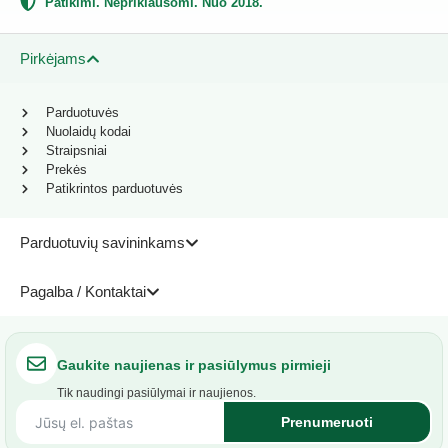
Patikimi. Nepriklausomi. Nuo 2018.
Pirkėjams
Parduotuvės
Nuolaidų kodai
Straipsniai
Prekės
Patikrintos parduotuvės
Parduotuvių savininkams
Pagalba / Kontaktai
Gaukite naujienas ir pasiūlymus pirmieji
Tik naudingi pasiūlymai ir naujienos.
Prenumeruoti