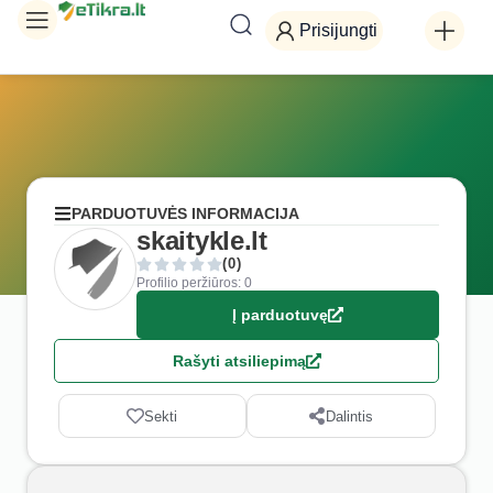
Prisijungti
PARDUOTUVĖS INFORMACIJA
skaitykle.lt
(0)
Profilio peržiūros: 0
Į parduotuvę
Rašyti atsiliepimą
Sekti
Dalintis