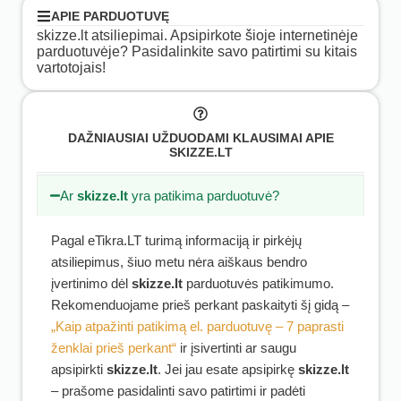
APIE PARDUOTUVĘ
skizze.lt atsiliepimai. Apsipirkote šioje internetinėje
parduotuvėje? Pasidalinkite savo patirtimi su kitais
vartotojais!
DAŽNIAUSIAI UŽDUODAMI KLAUSIMAI APIE
SKIZZE.LT
Ar
skizze.lt
yra patikima parduotuvė?
Pagal eTikra.LT turimą informaciją ir pirkėjų
atsiliepimus, šiuo metu nėra aiškaus bendro
įvertinimo dėl
skizze.lt
parduotuvės patikimumo.
Rekomenduojame prieš perkant paskaityti šį gidą –
„Kaip atpažinti patikimą el. parduotuvę – 7 paprasti
ženklai prieš perkant“
ir įsivertinti ar saugu
apsipirkti
skizze.lt
. Jei jau esate apsipirkę
skizze.lt
– prašome pasidalinti savo patirtimi ir padėti