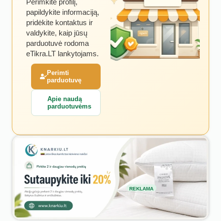
Perimkite profilį,
papildykite informaciją,
pridėkite kontaktus ir
valdykite, kaip jūsų
parduotuvė rodoma
eTikra.LT lankytojams.
Perimti
parduotuvę
Apie naudą
parduotuvėms
REKLAMA