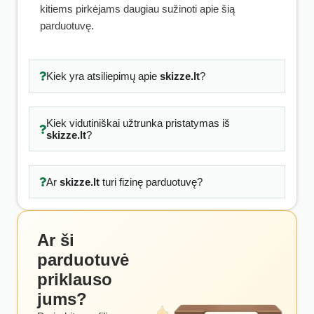
kitiems pirkėjams daugiau sužinoti apie šią
parduotuvę.
Kiek yra atsiliepimų apie
skizze.lt
?
Kiek vidutiniškai užtrunka pristatymas iš
skizze.lt
?
Ar
skizze.lt
turi fizinę parduotuvę?
Ar ši
parduotuvė
priklauso
jums?