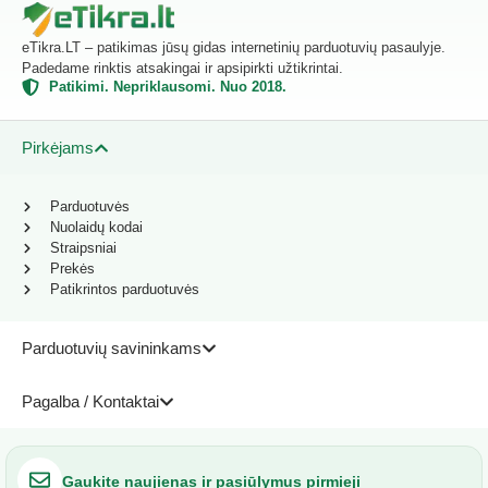
eTikra.LT – patikimas jūsų gidas internetinių parduotuvių pasaulyje.
Padedame rinktis atsakingai ir apsipirkti užtikrintai.
Patikimi. Nepriklausomi. Nuo 2018.
Pirkėjams
Parduotuvės
Nuolaidų kodai
Straipsniai
Prekės
Patikrintos parduotuvės
Parduotuvių savininkams
Pagalba / Kontaktai
Gaukite naujienas ir pasiūlymus pirmieji