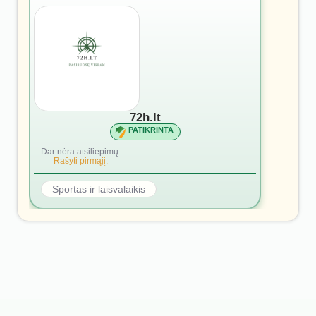
72h.lt
PATIKRINTA
Dar nėra atsiliepimų.
Rašyti pirmąjį.
Sportas ir laisvalaikis