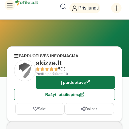
Prisijungti
PARDUOTUVĖS INFORMACIJA
skizze.lt
5(1)
Profilio peržiūros: 10
Į parduotuvę
Rašyti atsiliepimą
Sekti
Dalintis