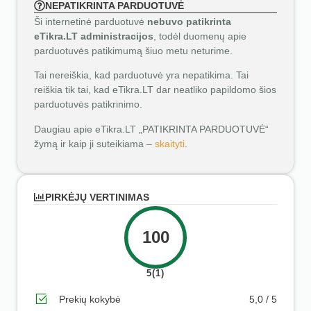
NEPATIKRINTA PARDUOTUVĖ
Ši internetinė parduotuvė
nebuvo patikrinta
eTikra.LT administracijos
, todėl duomenų apie
parduotuvės patikimumą šiuo metu neturime.
Tai nereiškia, kad parduotuvė yra nepatikima. Tai
reiškia tik tai, kad eTikra.LT dar neatliko papildomo šios
parduotuvės patikrinimo.
Daugiau apie eTikra.LT „PATIKRINTA PARDUOTUVĖ“
žymą ir kaip ji suteikiama –
skaityti
.
PIRKĖJŲ VERTINIMAS
100
5(1)
Prekių kokybė
5,0 / 5