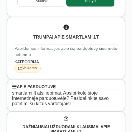
Skaityti
Rašyti
TRUMPAI APIE SMARTLAMI.LT
Papildomos informacijos apie šią parduotuvę šiuo metu
neturime.
KATEGORIJA
Vaikams
APIE PARDUOTUVĘ
smartlami.lt atsiliepimai. Apsipirkote šioje
internetinėje parduotuvėje? Pasidalinkite savo
patirtimi su kitais vartotojais!
DAŽNIAUSIAI UŽDUODAMI KLAUSIMAI APIE
SMARTLAMI.LT