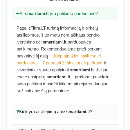
Ar
smartlami.lt
yra patikima parduotuvė?
Pagal eTikra.LT turimą informaciją ir pirkėjų
atsiliepimus, šiuo metu nėra aiškaus bendro
įvertinimo dėl
smartlami.lt
parduotuvės
patikimumo. Rekomenduojame prieš perkant
paskaityti šį gidą –
„Kaip atpažinti patikimą el.
parduotuvę – 7 paprasti ženklai prieš perkant“
ir
įsivertinti ar saugu apsipirkti
smartlami.lt
. Jei jau
esate apsipirkę
smartlami.lt
– prašome pasidalinti
savo patirtimi ir padėti kitiems pirkėjams daugiau
sužinoti apie šią parduotuvę.
Kiek yra atsiliepimų apie
smartlami.lt
?