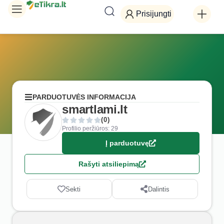
Prisijungti
PARDUOTUVĖS INFORMACIJA
smartlami.lt
(0)
Profilio peržiūros: 29
Į parduotuvę
Rašyti atsiliepimą
Sekti
Dalintis