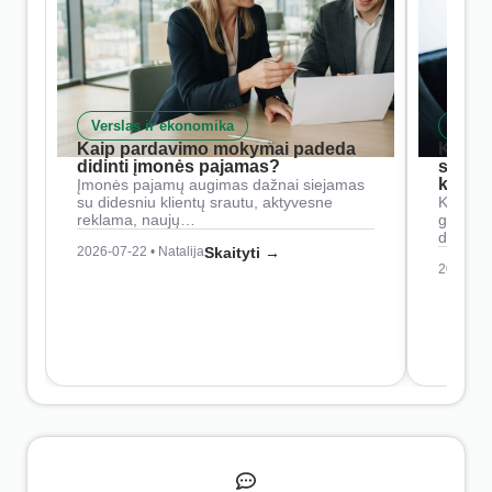
Verslas ir ekonomika
Skait
Kaip pardavimo mokymai padeda
Kaip 
didinti įmonės pajamas?
siste
konkur
Įmonės pajamų augimas dažnai siejamas
su didesniu klientų srautu, aktyvesne
Konkure
reklama, naujų…
geresnė
didesn
2026-07-22 • Natalija
Skaityti →
2026-07-