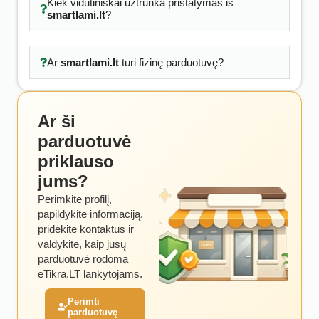
Kiek vidutiniškai užtrunka pristatymas iš
smartlami.lt
?
Ar
smartlami.lt
turi fizinę parduotuvę?
Ar ši
parduotuvė
priklauso
jums?
Perimkite profilį,
papildykite informaciją,
pridėkite kontaktus ir
valdykite, kaip jūsų
parduotuvė rodoma
eTikra.LT lankytojams.
Perimti
parduotuvę