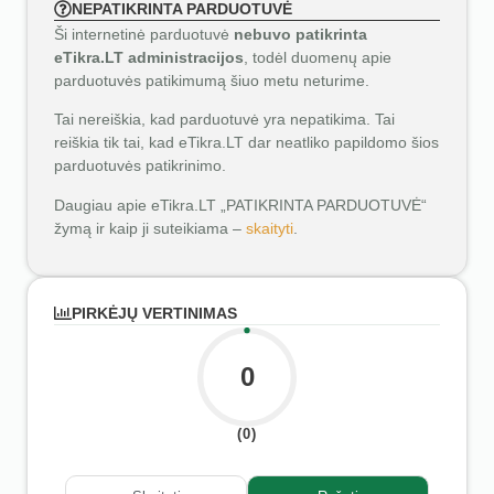
NEPATIKRINTA PARDUOTUVĖ
Ši internetinė parduotuvė
nebuvo patikrinta
eTikra.LT administracijos
, todėl duomenų apie
parduotuvės patikimumą šiuo metu neturime.
Tai nereiškia, kad parduotuvė yra nepatikima. Tai
reiškia tik tai, kad eTikra.LT dar neatliko papildomo šios
parduotuvės patikrinimo.
Daugiau apie eTikra.LT „PATIKRINTA PARDUOTUVĖ“
žymą ir kaip ji suteikiama –
skaityti
.
PIRKĖJŲ VERTINIMAS
0
(0)