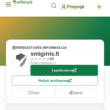
Prisijungti
PARDUOTUVĖS INFORMACIJA
smiginis.lt
(0)
Profilio peržiūros: 5
Į parduotuvę
Rašyti atsiliepimą
Sekti
Dalintis