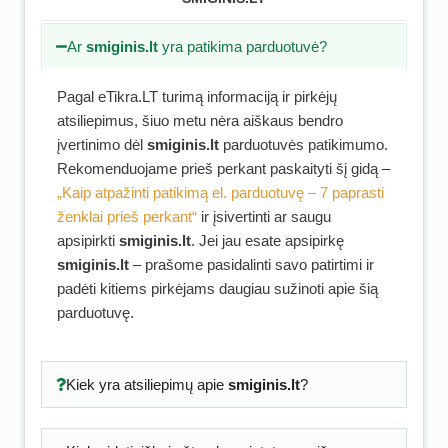
Ar
smiginis.lt
yra patikima parduotuvė?
Pagal eTikra.LT turimą informaciją ir pirkėjų
atsiliepimus, šiuo metu nėra aiškaus bendro
įvertinimo dėl
smiginis.lt
parduotuvės patikimumo.
Rekomenduojame prieš perkant paskaityti šį gidą –
„Kaip atpažinti patikimą el. parduotuvę – 7 paprasti
ženklai prieš perkant“
ir įsivertinti ar saugu
apsipirkti
smiginis.lt
. Jei jau esate apsipirkę
smiginis.lt
– prašome pasidalinti savo patirtimi ir
padėti kitiems pirkėjams daugiau sužinoti apie šią
parduotuvę.
Kiek yra atsiliepimų apie
smiginis.lt
?