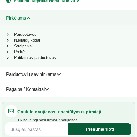
Patikimi. Nepriklausomi. Nuo 2018.
Pirkėjams
Parduotuvės
Nuolaidų kodai
Straipsniai
Prekės
Patikrintos parduotuvės
Parduotuvių savininkams
Pagalba / Kontaktai
Gaukite naujienas ir pasiūlymus pirmieji
Tik naudingi pasiūlymai ir naujienos.
Prenumeruoti