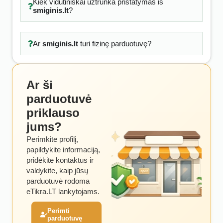
Kiek vidutiniškai užtrunka pristatymas iš
smiginis.lt
?
Ar
smiginis.lt
turi fizinę parduotuvę?
Ar ši
parduotuvė
priklauso
jums?
Perimkite profilį,
papildykite informaciją,
pridėkite kontaktus ir
valdykite, kaip jūsų
parduotuvė rodoma
eTikra.LT lankytojams.
Perimti
parduotuvę