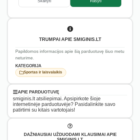
Skaityti
Rašyti
TRUMPAI APIE SMIGINIS.LT
Papildomos informacijos apie šią parduotuvę šiuo metu
neturime.
KATEGORIJA
Sportas ir laisvalaikis
APIE PARDUOTUVĘ
smiginis.lt atsiliepimai. Apsipirkote šioje
internetinėje parduotuvėje? Pasidalinkite savo
patirtimi su kitais vartotojais!
DAŽNIAUSIAI UŽDUODAMI KLAUSIMAI APIE
SMIGINIS.LT