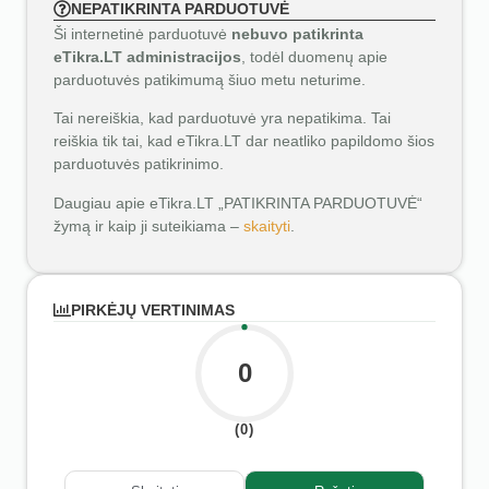
NEPATIKRINTA PARDUOTUVĖ
Ši internetinė parduotuvė
nebuvo patikrinta
eTikra.LT administracijos
, todėl duomenų apie
parduotuvės patikimumą šiuo metu neturime.
Tai nereiškia, kad parduotuvė yra nepatikima. Tai
reiškia tik tai, kad eTikra.LT dar neatliko papildomo šios
parduotuvės patikrinimo.
Daugiau apie eTikra.LT „PATIKRINTA PARDUOTUVĖ“
žymą ir kaip ji suteikiama –
skaityti
.
PIRKĖJŲ VERTINIMAS
0
(0)