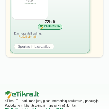
72h.lt
PATIKRINTA
Dar nėra atsiliepimų.
Rašyti pirmąjį.
Sportas ir laisvalaikis
eTikra.LT – patikimas jūsų gidas internetinių parduotuvių pasaulyje.
Padedame rinktis atsakingai ir apsipirkti užtikrintai.