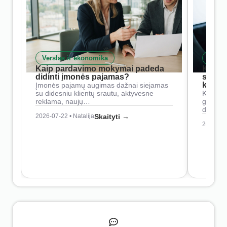
Verslas ir ekonomika
Skait
Kaip pardavimo mokymai padeda
Kaip 
didinti įmonės pajamas?
siste
konkur
Įmonės pajamų augimas dažnai siejamas
su didesniu klientų srautu, aktyvesne
Konkure
reklama, naujų…
geresnė
didesn
2026-07-22 • Natalija
Skaityti →
2026-07-