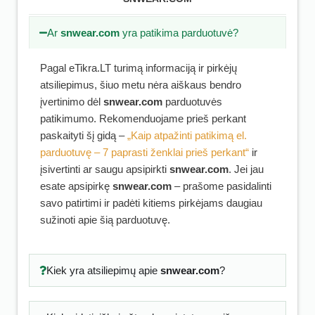
Ar
snwear.com
yra patikima parduotuvė?
Pagal eTikra.LT turimą informaciją ir pirkėjų
atsiliepimus, šiuo metu nėra aiškaus bendro
įvertinimo dėl
snwear.com
parduotuvės
patikimumo. Rekomenduojame prieš perkant
paskaityti šį gidą –
„Kaip atpažinti patikimą el.
parduotuvę – 7 paprasti ženklai prieš perkant“
ir
įsivertinti ar saugu apsipirkti
snwear.com
. Jei jau
esate apsipirkę
snwear.com
– prašome pasidalinti
savo patirtimi ir padėti kitiems pirkėjams daugiau
sužinoti apie šią parduotuvę.
Kiek yra atsiliepimų apie
snwear.com
?