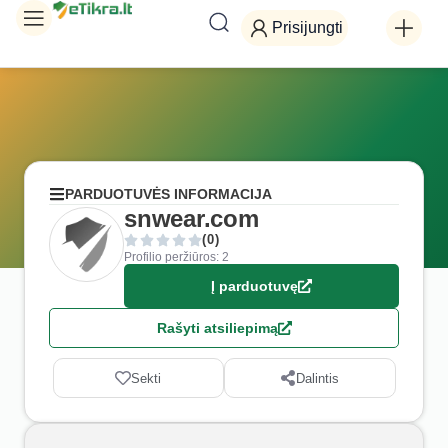
Prisijungti
PARDUOTUVĖS INFORMACIJA
snwear.com
(0)
Profilio peržiūros: 2
Į parduotuvę
Rašyti atsiliepimą
Sekti
Dalintis