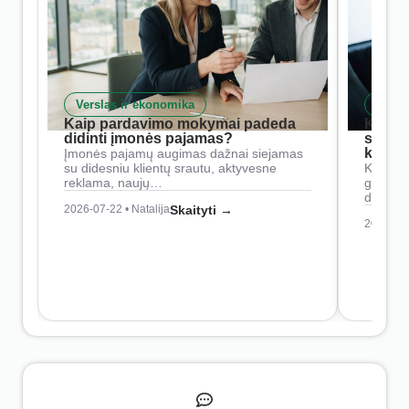
Verslas ir ekonomika
Skait
Kaip pardavimo mokymai padeda
Kaip 
didinti įmonės pajamas?
siste
konkur
Įmonės pajamų augimas dažnai siejamas
su didesniu klientų srautu, aktyvesne
Konkure
reklama, naujų…
geresnė
didesn
2026-07-22 • Natalija
Skaityti →
2026-07-