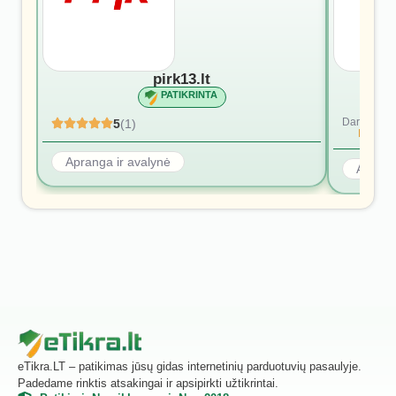
pirk13.lt
PATIKRINTA
Dar nėra at
5
(1)
Rašyti p
Apranga ir avalynė
Aprang
eTikra.LT – patikimas jūsų gidas internetinių parduotuvių pasaulyje.
Padedame rinktis atsakingai ir apsipirkti užtikrintai.