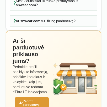
Kiek vidutiniškai užtrunka pristatymas iš
snwear.com
?
Ar
snwear.com
turi fizinę parduotuvę?
Ar ši
parduotuvė
priklauso
jums?
Perimkite profilį,
papildykite informaciją,
pridėkite kontaktus ir
valdykite, kaip jūsų
parduotuvė rodoma
eTikra.LT lankytojams.
Perimti
parduotuvę