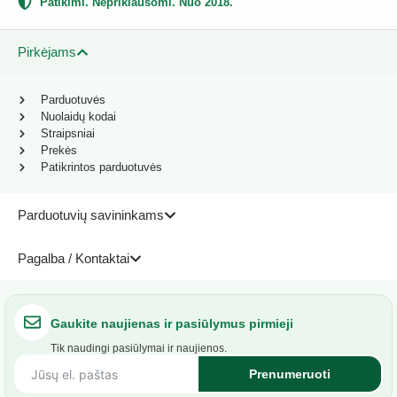
Patikimi. Nepriklausomi. Nuo 2018.
Pirkėjams
Parduotuvės
Nuolaidų kodai
Straipsniai
Prekės
Patikrintos parduotuvės
Parduotuvių savininkams
Pagalba / Kontaktai
Gaukite naujienas ir pasiūlymus pirmieji
Tik naudingi pasiūlymai ir naujienos.
Prenumeruoti