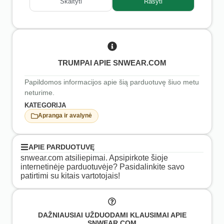
Skaityti
Rašyti
TRUMPAI APIE SNWEAR.COM
Papildomos informacijos apie šią parduotuvę šiuo metu
neturime.
KATEGORIJA
Apranga ir avalynė
APIE PARDUOTUVĘ
snwear.com atsiliepimai. Apsipirkote šioje
internetinėje parduotuvėje? Pasidalinkite savo
patirtimi su kitais vartotojais!
DAŽNIAUSIAI UŽDUODAMI KLAUSIMAI APIE
SNWEAR.COM