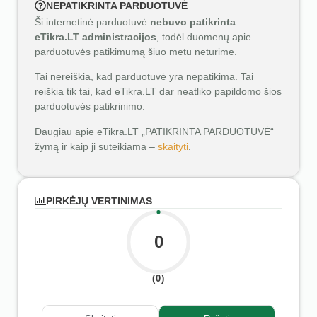
NEPATIKRINTA PARDUOTUVĖ
Ši internetinė parduotuvė
nebuvo patikrinta
eTikra.LT administracijos
, todėl duomenų apie
parduotuvės patikimumą šiuo metu neturime.
Tai nereiškia, kad parduotuvė yra nepatikima. Tai
reiškia tik tai, kad eTikra.LT dar neatliko papildomo šios
parduotuvės patikrinimo.
Daugiau apie eTikra.LT „PATIKRINTA PARDUOTUVĖ“
žymą ir kaip ji suteikiama –
skaityti
.
PIRKĖJŲ VERTINIMAS
0
(0)