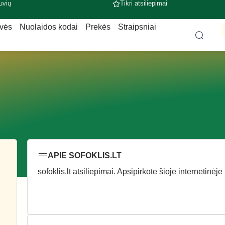
uvių
Tikri atsiliepimai
uvės
Nuolaidos kodai
Prekės
Straipsniai
APIE SOFOKLIS.LT
sofoklis.lt atsiliepimai. Apsipirkote šioje internetinėj