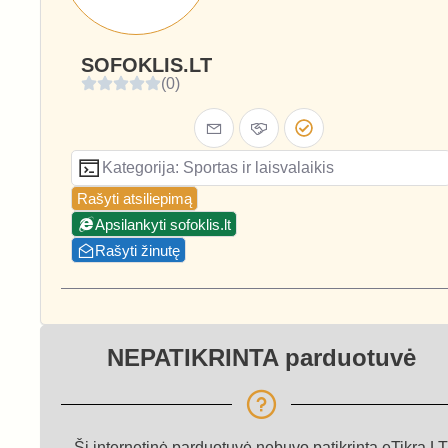
SOFOKLIS.LT
(0)
Kategorija: Sportas ir laisvalaikis
Rašyti atsiliepimą
Apsilankyti sofoklis.lt
Rašyti žinutę
NEPATIKRINTA parduotuvė
Ši internetinė parduotuvė nebuvo patikrinta eTikra.LT