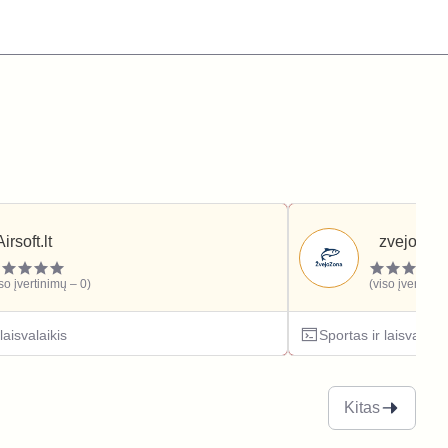
Airsoft.lt
zvejozona
iso įvertinimų – 0)
(viso įvertinim
laisvalaikis
Sportas ir laisvalaiki
Kitas