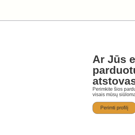
Ar Jūs e
parduot
atstova
Perimkite šios pardu
visais mūsų siūloma
Perimti profilį