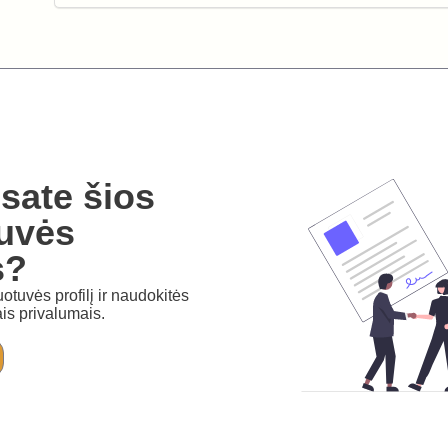
sate šios
uvės
s?
otuvės profilį ir naudokitės
is privalumais.