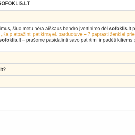
SOFOKLIS.LT
epimus, šiuo metu nėra aiškaus bendro įvertinimo dėl
sofoklis.lt
p
–
„Kaip atpažinti patikimą el. parduotuvę – 7 paprasti ženklai pri
sofoklis.lt
– prašome pasidalinti savo patirtimi ir padėti kitiems
lt
?