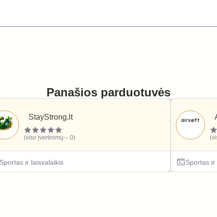
Panašios parduotuvės
StayStrong.lt
(viso įvertinimų – 0)
(v
Sportas ir laisvalaikis
Sportas ir 