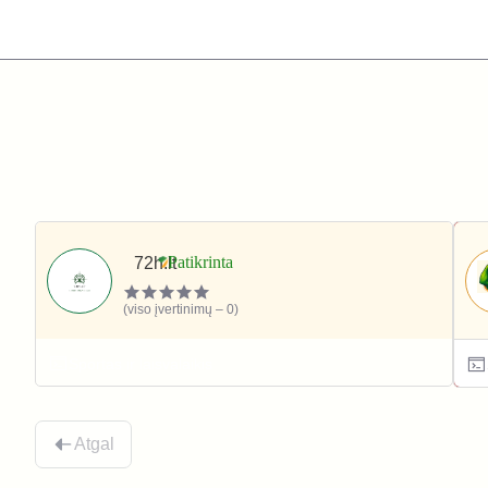
72h.lt
(viso įvertinimų – 0)
Sportas ir laisvalaikis
Atgal