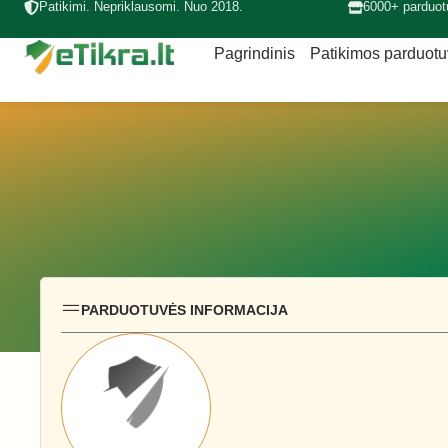
Patikimi. Nepriklausomi. Nuo 2018.
6000+ parduot
Pagrindinis
Patikimos parduot
PARDUOTUVĖS INFORMACIJA