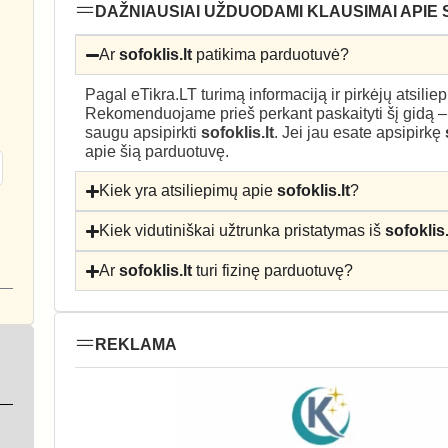
DAŽNIAUSIAI UŽDUODAMI KLAUSIMAI APIE 
Ar
sofoklis.lt
patikima parduotuvė?
Pagal eTikra.LT turimą informaciją ir pirkėjų atsili
Rekomenduojame prieš perkant paskaityti šį gidą 
saugu apsipirkti
sofoklis.lt
. Jei jau esate apsipirkę
apie šią parduotuvę.
Kiek yra atsiliepimų apie
sofoklis.lt
?
Kiek vidutiniškai užtrunka pristatymas iš
sofoklis.
Ar
sofoklis.lt
turi fizinę parduotuvę?
REKLAMA