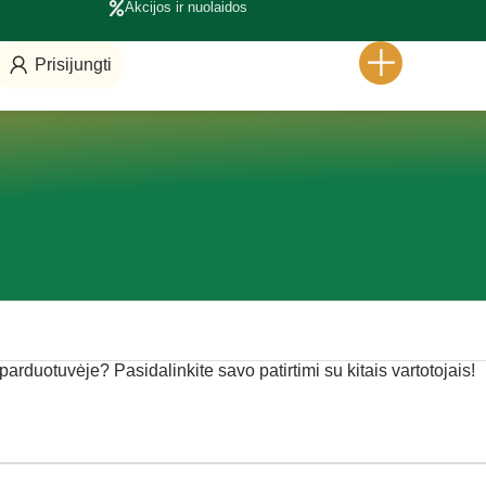
Akcijos ir nuolaidos
Prisijungti
e parduotuvėje? Pasidalinkite savo patirtimi su kitais vartotojais!