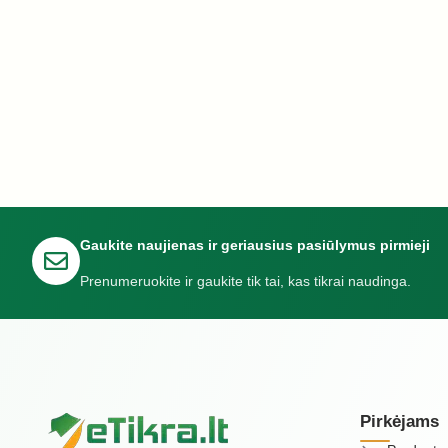
Gaukite naujienas ir geriausius pasiūlymus pirmieji
Prenumeruokite ir gaukite tik tai, kas tikrai naudinga.
Pirkėjams