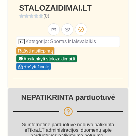
STALOZAIDIMAI.LT
(0)
Kategorija: Sportas ir laisvalaikis
Rašyti atsiliepimą
Apsilankyti stalozaidimai.lt
Rašyti žinutę
NEPATIKRINTA parduotuvė
Ši internetinė parduotuvė nebuvo patikrinta
eTikra.LT administracijos, duomenų apie
parduotuvės patikimumą neturime.