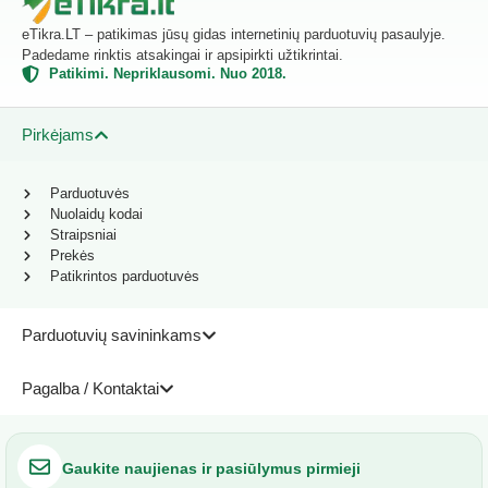
eTikra.LT – patikimas jūsų gidas internetinių parduotuvių pasaulyje.
Padedame rinktis atsakingai ir apsipirkti užtikrintai.
Patikimi. Nepriklausomi. Nuo 2018.
Pirkėjams
Parduotuvės
Nuolaidų kodai
Straipsniai
Prekės
Patikrintos parduotuvės
Parduotuvių savininkams
Pagalba / Kontaktai
Gaukite naujienas ir pasiūlymus pirmieji