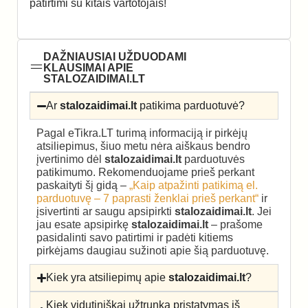
patirtimi su kitais vartotojais!
DAŽNIAUSIAI UŽDUODAMI
KLAUSIMAI APIE
STALOZAIDIMAI.LT
Ar
stalozaidimai.lt
patikima parduotuvė?
Pagal eTikra.LT turimą informaciją ir pirkėjų
atsiliepimus, šiuo metu nėra aiškaus bendro
įvertinimo dėl
stalozaidimai.lt
parduotuvės
patikimumo. Rekomenduojame prieš perkant
paskaityti šį gidą –
„Kaip atpažinti patikimą el.
parduotuvę – 7 paprasti ženklai prieš perkant“
ir
įsivertinti ar saugu apsipirkti
stalozaidimai.lt
. Jei
jau esate apsipirkę
stalozaidimai.lt
– prašome
pasidalinti savo patirtimi ir padėti kitiems
pirkėjams daugiau sužinoti apie šią parduotuvę.
Kiek yra atsiliepimų apie
stalozaidimai.lt
?
Kiek vidutiniškai užtrunka pristatymas iš