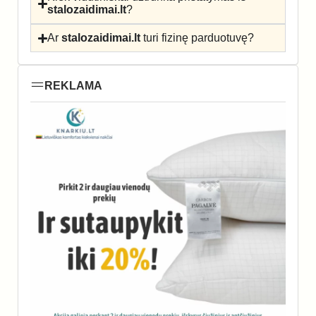
stalozaidimai.lt
?
Ar
stalozaidimai.lt
turi fizinę parduotuvę?
REKLAMA