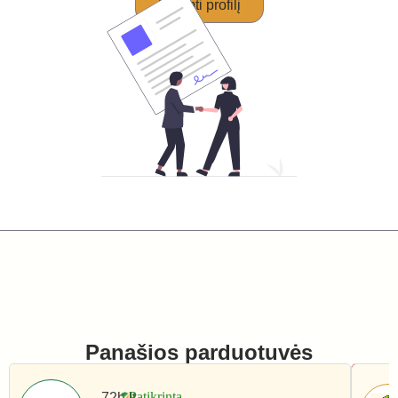
Perimti profilį
Panašios parduotuvės
72h.lt