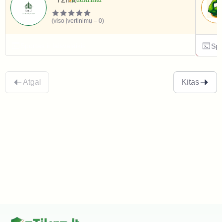
(viso įvertinimų – 0)
Sportas ir laisvalaikis
Spo
Atgal
Kitas