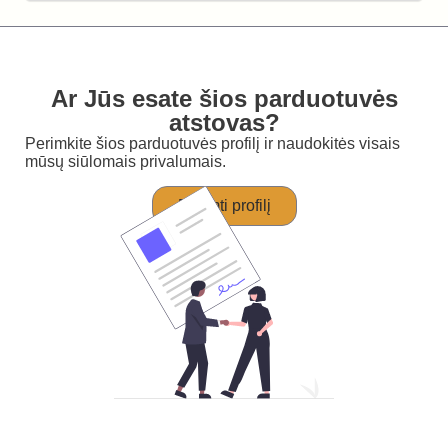
Ar Jūs esate šios parduotuvės
atstovas?
Perimkite šios parduotuvės profilį ir naudokitės visais
mūsų siūlomais privalumais.
Perimti profilį