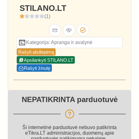
STILANO.LT
(1)
Kategorija: Apranga ir avalynė
Rašyti atsiliepimą
Apsilankyti STILANO.LT
Rašyti žinutę
NEPATIKRINTA parduotuvė
Ši internetinė parduotuvė nebuvo patikrinta
eTikra.LT administracijos, duomenų apie
parduotuvės patikimumą neturime.