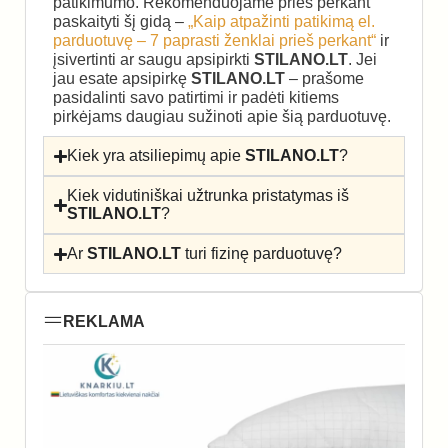
patikimumo. Rekomenduojame prieš perkant
paskaityti šį gidą –
„Kaip atpažinti patikimą el.
parduotuvę – 7 paprasti ženklai prieš perkant“
ir
įsivertinti ar saugu apsipirkti
STILANO.LT
. Jei
jau esate apsipirkę
STILANO.LT
– prašome
pasidalinti savo patirtimi ir padėti kitiems
pirkėjams daugiau sužinoti apie šią parduotuvę.
Kiek yra atsiliepimų apie
STILANO.LT
?
Kiek vidutiniškai užtrunka pristatymas iš
STILANO.LT
?
Ar
STILANO.LT
turi fizinę parduotuvę?
REKLAMA