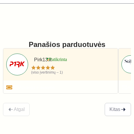
Panašios parduotuvės
Pirk13.lt
(viso įvertinimų – 1)
Apranga ir avalynė
Apr
Atgal
Kitas