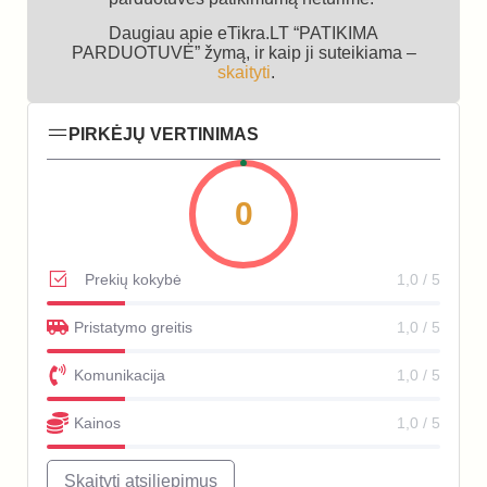
Daugiau apie eTikra.LT “PATIKIMA
PARDUOTUVĖ” žymą, ir kaip ji suteikiama –
skaityti
.
PIRKĖJŲ VERTINIMAS
0
Prekių kokybė
1,0 / 5
Pristatymo greitis
1,0 / 5
Komunikacija
1,0 / 5
Kainos
1,0 / 5
Skaityti atsiliepimus