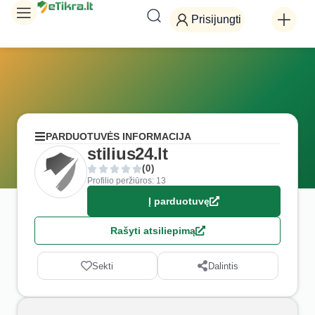
Prisijungti
PARDUOTUVĖS INFORMACIJA
stilius24.lt
(0)
Profilio peržiūros: 13
Į parduotuvę
Rašyti atsiliepimą
Sekti
Dalintis