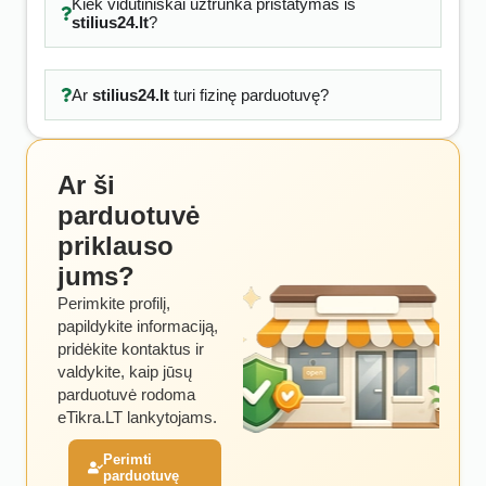
Kiek vidutiniškai užtrunka pristatymas iš
stilius24.lt
?
Ar
stilius24.lt
turi fizinę parduotuvę?
Ar ši
parduotuvė
priklauso
jums?
Perimkite profilį,
papildykite informaciją,
pridėkite kontaktus ir
valdykite, kaip jūsų
parduotuvė rodoma
eTikra.LT lankytojams.
Perimti
parduotuvę