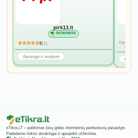
pirk13.lt
PATIKRINTA
Dar nėra at
5
(1)
Rašyti p
Apranga ir avalynė
Aprang
eTikra.LT – patikimas jūsų gidas internetinių parduotuvių pasaulyje.
Padedame rinktis atsakingai ir apsipirkti užtikrintai.