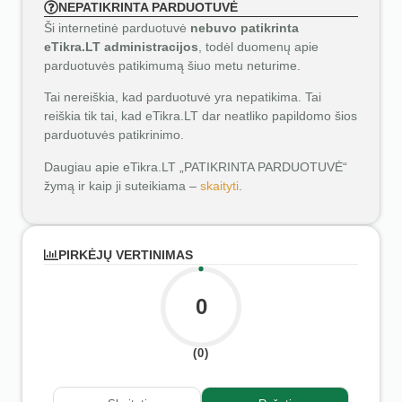
NEPATIKRINTA PARDUOTUVĖ
Ši internetinė parduotuvė
nebuvo patikrinta
eTikra.LT administracijos
, todėl duomenų apie
parduotuvės patikimumą šiuo metu neturime.
Tai nereiškia, kad parduotuvė yra nepatikima. Tai
reiškia tik tai, kad eTikra.LT dar neatliko papildomo šios
parduotuvės patikrinimo.
Daugiau apie eTikra.LT „PATIKRINTA PARDUOTUVĖ“
žymą ir kaip ji suteikiama –
skaityti
.
PIRKĖJŲ VERTINIMAS
0
(0)