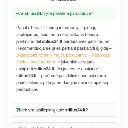
Ar
stilius24.lt
yra patikima parduotuvė?
Pagal eTikra.LT turimą informaciją ir pirkėjų
atsiliepimus, šiuo metu nėra aiškaus bendro
įvertinimo dėl
stilius24.lt
parduotuvės patikimumo.
Rekomenduojame prieš perkant paskaityti šį gidą –
„Kaip atpažinti patikimą el. parduotuvę – 7 paprasti
ženklai prieš perkant“
ir įsivertinti ar saugu
apsipirkti
stilius24.lt
. Jei jau esate apsipirkę
stilius24.lt
– prašome pasidalinti savo patirtimi ir
padėti kitiems pirkėjams daugiau sužinoti apie šią
parduotuvę.
Kiek yra atsiliepimų apie
stilius24.lt
?