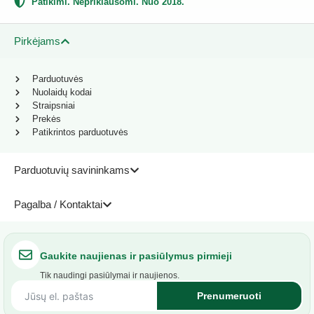
Patikimi. Nepriklausomi. Nuo 2018.
Pirkėjams
Parduotuvės
Nuolaidų kodai
Straipsniai
Prekės
Patikrintos parduotuvės
Parduotuvių savininkams
Pagalba / Kontaktai
Gaukite naujienas ir pasiūlymus pirmieji
Tik naudingi pasiūlymai ir naujienos.
Prenumeruoti