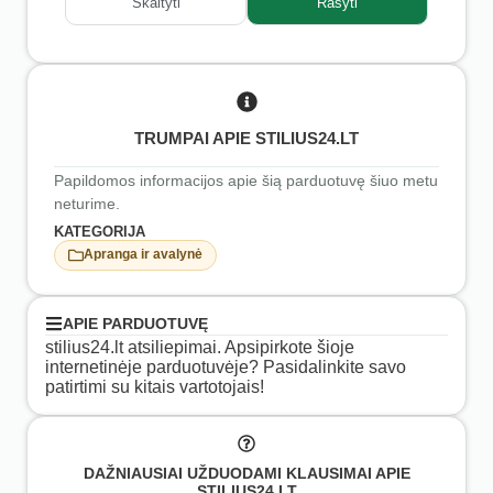
Skaityti
Rašyti
TRUMPAI APIE STILIUS24.LT
Papildomos informacijos apie šią parduotuvę šiuo metu
neturime.
KATEGORIJA
Apranga ir avalynė
APIE PARDUOTUVĘ
stilius24.lt atsiliepimai. Apsipirkote šioje
internetinėje parduotuvėje? Pasidalinkite savo
patirtimi su kitais vartotojais!
DAŽNIAUSIAI UŽDUODAMI KLAUSIMAI APIE
STILIUS24.LT