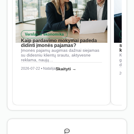
Verslas ir ekonomika
Skait
Kaip pardavimo mokymai padeda
Kaip 
didinti įmonės pajamas?
siste
konkur
Įmonės pajamų augimas dažnai siejamas
su didesniu klientų srautu, aktyvesne
Konkure
reklama, naujų…
geresnė
didesn
2026-07-22 • Natalija
Skaityti →
2026-07-