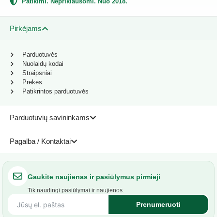
Patikimi. Nepriklausomi. Nuo 2018.
Pirkėjams
Parduotuvės
Nuolaidų kodai
Straipsniai
Prekės
Patikrintos parduotuvės
Parduotuvių savininkams
Pagalba / Kontaktai
Gaukite naujienas ir pasiūlymus pirmieji
Tik naudingi pasiūlymai ir naujienos.
Prenumeruoti