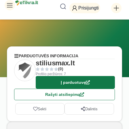
Prisijungti
PARDUOTUVĖS INFORMACIJA
stiliusmax.lt
(0)
Profilio peržiūros: 7
Į parduotuvę
Rašyti atsiliepimą
Sekti
Dalintis