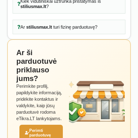
Kiek vidutiniškai užtrunka pristatymas iš
stiliusmax.lt
?
Ar
stiliusmax.lt
turi fizinę parduotuvę?
Ar ši
parduotuvė
priklauso
jums?
Perimkite profilį,
papildykite informaciją,
pridėkite kontaktus ir
valdykite, kaip jūsų
parduotuvė rodoma
eTikra.LT lankytojams.
Perimti
parduotuvę