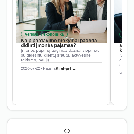
Verslas ir ekonomika
Skait
Kaip pardavimo mokymai padeda
Kaip 
didinti įmonės pajamas?
siste
konkur
Įmonės pajamų augimas dažnai siejamas
su didesniu klientų srautu, aktyvesne
Konkure
reklama, naujų…
geresnė
didesn
2026-07-22 • Natalija
Skaityti →
2026-07-