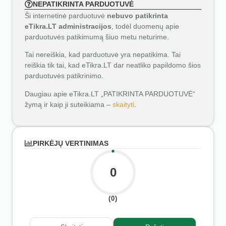
NEPATIKRINTA PARDUOTUVĖ
Ši internetinė parduotuvė
nebuvo patikrinta
eTikra.LT administracijos
, todėl duomenų apie
parduotuvės patikimumą šiuo metu neturime.
Tai nereiškia, kad parduotuvė yra nepatikima. Tai
reiškia tik tai, kad eTikra.LT dar neatliko papildomo šios
parduotuvės patikrinimo.
Daugiau apie eTikra.LT „PATIKRINTA PARDUOTUVĖ“
žymą ir kaip ji suteikiama –
skaityti
.
PIRKĖJŲ VERTINIMAS
0
(0)