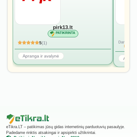
pirk13.lt
PATIKRINTA
Dar nėra at
5
(1)
Rašyti p
Apranga ir avalynė
Aprang
eTikra.LT – patikimas jūsų gidas internetinių parduotuvių pasaulyje.
Padedame rinktis atsakingai ir apsipirkti užtikrintai.