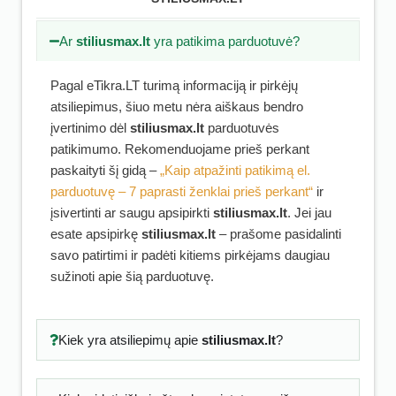
Ar
stiliusmax.lt
yra patikima parduotuvė?
Pagal eTikra.LT turimą informaciją ir pirkėjų
atsiliepimus, šiuo metu nėra aiškaus bendro
įvertinimo dėl
stiliusmax.lt
parduotuvės
patikimumo. Rekomenduojame prieš perkant
paskaityti šį gidą –
„Kaip atpažinti patikimą el.
parduotuvę – 7 paprasti ženklai prieš perkant“
ir
įsivertinti ar saugu apsipirkti
stiliusmax.lt
. Jei jau
esate apsipirkę
stiliusmax.lt
– prašome pasidalinti
savo patirtimi ir padėti kitiems pirkėjams daugiau
sužinoti apie šią parduotuvę.
Kiek yra atsiliepimų apie
stiliusmax.lt
?