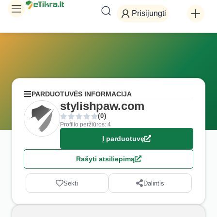
Prisijungti
PARDUOTUVĖS INFORMACIJA
stylishpaw.com
(0)
Profilio peržiūros: 4
Į parduotuvę
Rašyti atsiliepimą
Sekti
Dalintis