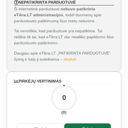
NEPATIKRINTA PARDUOTUVĖ
Ši internetinė parduotuvė
nebuvo patikrinta
eTikra.LT administracijos
, todėl duomenų apie
parduotuvės patikimumą šiuo metu neturime.
Tai nereiškia, kad parduotuvė yra nepatikima. Tai
reiškia tik tai, kad eTikra.LT dar neatliko papildomo šios
parduotuvės patikrinimo.
Daugiau apie eTikra.LT „PATIKRINTA PARDUOTUVĖ“
žymą ir kaip ji suteikiama –
skaityti
.
PIRKĖJŲ VERTINIMAS
0
(0)