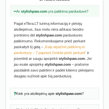
Ar
stylishpaw.com
yra patikima parduotuvė?
Pagal eTikra.LT turimą informaciją ir pirkėjų
atsiliepimus, šiuo metu nėra aiškaus bendro
įvertinimo dėl
stylishpaw.com
parduotuvės
patikimumo. Rekomenduojame prieš perkant
paskaityti šį gidą –
„Kaip atpažinti patikimą el.
parduotuvę – 7 paprasti ženklai prieš perkant“
ir
įsivertinti ar saugu apsipirkti
stylishpaw.com
. Jei
jau esate apsipirkę
stylishpaw.com
– prašome
pasidalinti savo patirtimi ir padėti kitiems pirkėjams
daugiau sužinoti apie šią parduotuvę.
Kiek yra atsiliepimų apie
stylishpaw.com
?