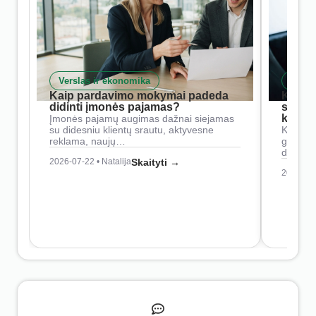
Verslas ir ekonomika
Skait
Kaip pardavimo mokymai padeda
Kaip 
didinti įmonės pajamas?
siste
konkur
Įmonės pajamų augimas dažnai siejamas
su didesniu klientų srautu, aktyvesne
Konkure
reklama, naujų…
geresnė
didesn
2026-07-22 • Natalija
Skaityti →
2026-07-