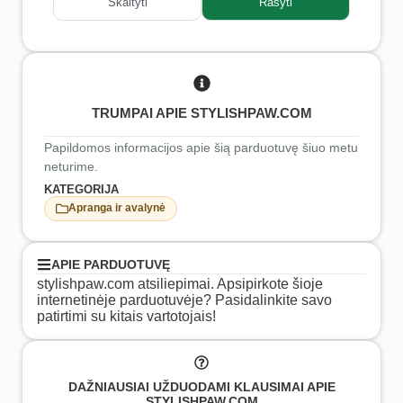
Skaityti
Rašyti
TRUMPAI APIE STYLISHPAW.COM
Papildomos informacijos apie šią parduotuvę šiuo metu
neturime.
KATEGORIJA
Apranga ir avalynė
APIE PARDUOTUVĘ
stylishpaw.com atsiliepimai. Apsipirkote šioje
internetinėje parduotuvėje? Pasidalinkite savo
patirtimi su kitais vartotojais!
DAŽNIAUSIAI UŽDUODAMI KLAUSIMAI APIE
STYLISHPAW.COM