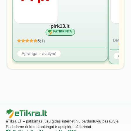
pirk13.lt
PATIKRINTA
Dar nėra at
5
(1)
Rašyti p
Apranga ir avalynė
Aprang
eTikra.LT – patikimas jūsų gidas internetinių parduotuvių pasaulyje.
Padedame rinktis atsakingai ir apsipirkti užtikrintai.