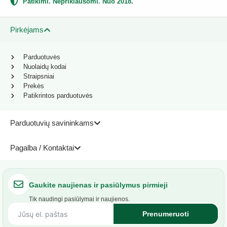
Patikimi. Nepriklausomi. Nuo 2018.
Pirkėjams
Parduotuvės
Nuolaidų kodai
Straipsniai
Prekės
Patikrintos parduotuvės
Parduotuvių savininkams
Pagalba / Kontaktai
Gaukite naujienas ir pasiūlymus pirmieji
Tik naudingi pasiūlymai ir naujienos.
Prenumeruoti