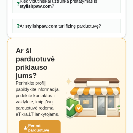
Kiek vidutiniškai užtrunka pristatymas iš
stylishpaw.com
?
Ar
stylishpaw.com
turi fizinę parduotuvę?
Ar ši
parduotuvė
priklauso
jums?
Perimkite profilį,
papildykite informaciją,
pridėkite kontaktus ir
valdykite, kaip jūsų
parduotuvė rodoma
eTikra.LT lankytojams.
Perimti
parduotuvę