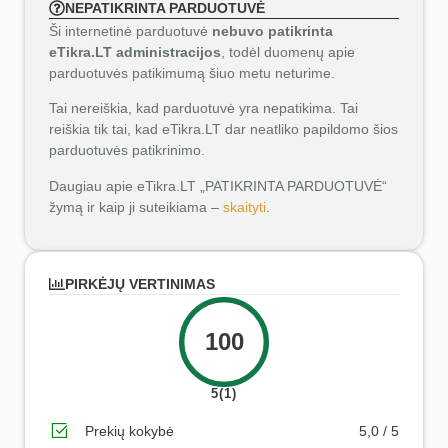
NEPATIKRINTA PARDUOTUVĖ
Ši internetinė parduotuvė
nebuvo patikrinta
eTikra.LT administracijos
, todėl duomenų apie
parduotuvės patikimumą šiuo metu neturime.
Tai nereiškia, kad parduotuvė yra nepatikima. Tai
reiškia tik tai, kad eTikra.LT dar neatliko papildomo šios
parduotuvės patikrinimo.
Daugiau apie eTikra.LT „PATIKRINTA PARDUOTUVĖ“
žymą ir kaip ji suteikiama –
skaityti
.
PIRKĖJŲ VERTINIMAS
100
5(1)
Prekių kokybė
5,0 / 5