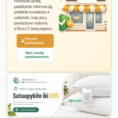
Perimkite profilį,
papildykite informaciją,
pridėkite kontaktus ir
valdykite, kaip jūsų
parduotuvė rodoma
eTikra.LT lankytojams.
Perimti
parduotuvę
Apie naudą
parduotuvėms
REKLAMA