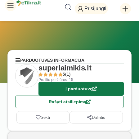
Prisijungti
PARDUOTUVĖS INFORMACIJA
superlaimikis.lt
5(1)
Profilio peržiūros: 15
Į parduotuvę
Rašyti atsiliepimą
Sekti
Dalintis