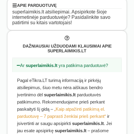
APIE PARDUOTUVĘ
superlaimikis.lt atsiliepimai. Apsipirkote šioje
internetinėje parduotuvėje? Pasidalinkite savo
patirtimi su kitais vartotojais!
DAŽNIAUSIAI UŽDUODAMI KLAUSIMAI APIE
SUPERLAIMIKIS.LT
Ar
superlaimikis.lt
yra patikima parduotuvė?
Pagal eTikra.LT turimą informaciją ir pirkėjų
atsiliepimus, šiuo metu nėra aiškaus bendro
įvertinimo dėl
superlaimikis.lt
parduotuvės
patikimumo. Rekomenduojame prieš perkant
paskaityti šį gidą –
„Kaip atpažinti patikimą el.
parduotuvę – 7 paprasti ženklai prieš perkant“
ir
įsivertinti ar saugu apsipirkti
superlaimikis.lt
. Jei
jau esate apsipirkę
superlaimikis.lt
– prašome