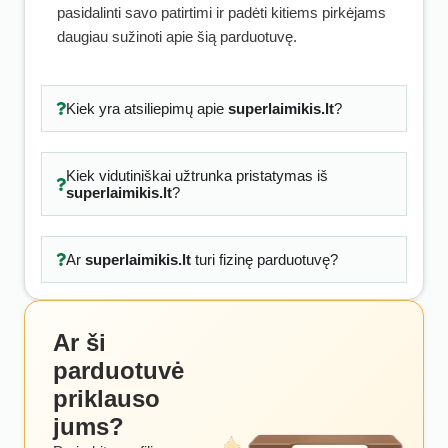
pasidalinti savo patirtimi ir padėti kitiems pirkėjams
daugiau sužinoti apie šią parduotuvę.
Kiek yra atsiliepimų apie
superlaimikis.lt
?
Kiek vidutiniškai užtrunka pristatymas iš
superlaimikis.lt
?
Ar
superlaimikis.lt
turi fizinę parduotuvę?
Ar ši
parduotuvė
priklauso
jums?