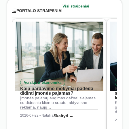
Visi straipsniai →
PORTALO STRAIPSNIAI
Verslas ir ekonomika
Skait
Kaip pardavimo mokymai padeda
Kaip 
didinti įmonės pajamas?
siste
konkur
Įmonės pajamų augimas dažnai siejamas
su didesniu klientų srautu, aktyvesne
Konkure
reklama, naujų…
geresnė
didesn
2026-07-22 • Natalija
Skaityti →
2026-07-