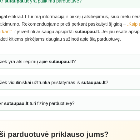
Ar
sutaupau.lt
yra patikima parduotuvė?
gal eTikra.LT turimą informaciją ir pirkėjų atsiliepimus, šiuo metu nė
tikimumo. Rekomenduojame prieš perkant paskaityti šį gidą –
„Kaip 
rkant“
ir įsivertinti ar saugu apsipirkti
sutaupau.lt
. Jei jau esate apsi
dėti kitiems pirkėjams daugiau sužinoti apie šią parduotuvę.
Kiek yra atsiliepimų apie
sutaupau.lt
?
Kiek vidutiniškai užtrunka pristatymas iš
sutaupau.lt
?
Ar
sutaupau.lt
turi fizinę parduotuvę?
 ši parduotuvė priklauso jums?