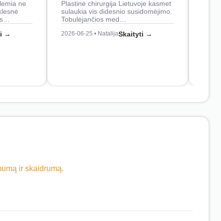
lemia ne
Plastinė chirurgija Lietuvoje kasmet
naudo
klesnė
sulaukia vis didesnio susidomėjimo.
Juos
os…
Tobulėjančios med…
2026-0
ti →
2026-06-25 • Natalija
Skaityti →
imumą ir skaidrumą.