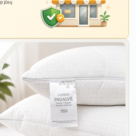
ip jūsų