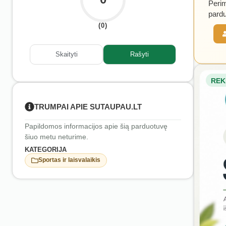
Perim
pardu
(0)
Skaityti
Rašyti
REK
TRUMPAI APIE SUTAUPAU.LT
Papildomos informacijos apie šią parduotuvę
šiuo metu neturime.
KATEGORIJA
Sportas ir laisvalaikis