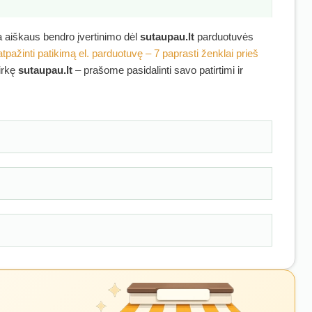
ra aiškaus bendro įvertinimo dėl
sutaupau.lt
parduotuvės
atpažinti patikimą el. parduotuvę – 7 paprasti ženklai prieš
pirkę
sutaupau.lt
– prašome pasidalinti savo patirtimi ir