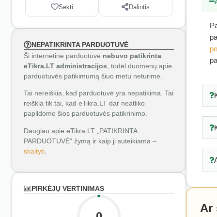
Sekti
Dalintis
Pa
pa
NEPATIKRINTA PARDUOTUVĖ
pe
Ši internetinė parduotuvė
nebuvo patikrinta
pa
eTikra.LT administracijos
, todėl duomenų apie
parduotuvės patikimumą šiuo metu neturime.
Tai nereiškia, kad parduotuvė yra nepatikima. Tai
reiškia tik tai, kad eTikra.LT dar neatliko
papildomo šios parduotuvės patikrinimo.
Daugiau apie eTikra.LT „PATIKRINTA
PARDUOTUVĖ“ žymą ir kaip ji suteikiama –
skaityti
.
PIRKĖJŲ VERTINIMAS
Ar
0