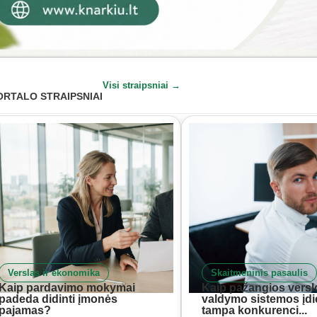
Visi straipsniai →
ORTALO STRAIPSNIAI
Verslas ir ekonomika
Skaitmeninis pasaulis
Kaip pardavimo mokymai
Kaip pažangios versl
padeda didinti įmonės
valdymo sistemos įd
pajamas?
tampa konkurenci...