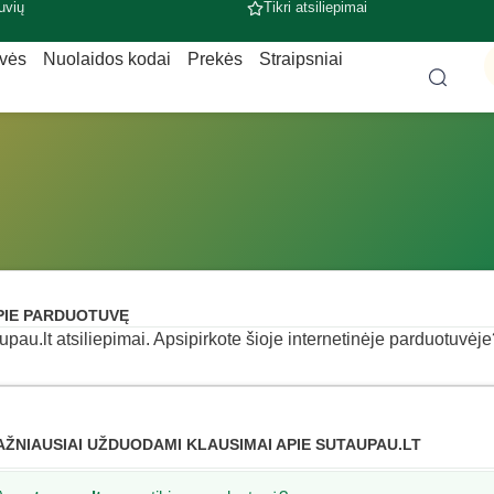
uvių
Tikri atsiliepimai
uvės
Nuolaidos kodai
Prekės
Straipsniai
PIE PARDUOTUVĘ
upau.lt atsiliepimai. Apsipirkote šioje internetinėje parduotuvėje?
AŽNIAUSIAI UŽDUODAMI KLAUSIMAI APIE SUTAUPAU.LT