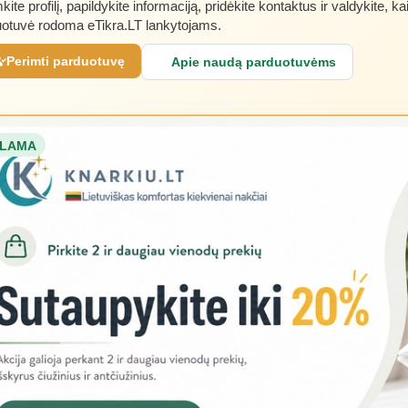
kite profilį, papildykite informaciją, pridėkite kontaktus ir valdykite, ka
otuvė rodoma eTikra.LT lankytojams.
Perimti parduotuvę
Apie naudą parduotuvėms
LAMA