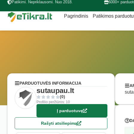
Patikimi. Nepriklausomi. Nuo 2018.
6000+ parduot
Pagrindinis
Patikimos parduot
PARDUOTUVĖS INFORMACIJA
A
sutaupau.lt
suta
(0)
Profilio peržiūros: 10
Į parduotuvę
D
Rašyti atsiliepimą