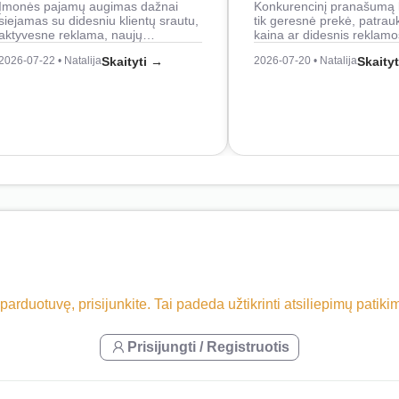
Įmonės pajamų augimas dažnai
Konkurencinį pranašumą 
siejamas su didesniu klientų srautu,
tik geresnė prekė, patrau
aktyvesne reklama, naujų…
kaina ar didesnis reklam
2026-07-22 • Natalija
Skaityti →
2026-07-20 • Natalija
Skaity
 parduotuvę, prisijunkite. Tai padeda užtikrinti atsiliepimų patik
Prisijungti / Registruotis