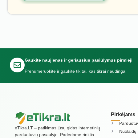
Gaukite naujienas ir geriausius pasiūlymus pirmieji
Prenumeruokite ir gaukite tik tai, kas tikrai naudinga.
Pirkėjams
Parduotu
eTikra.LT – patikimas jūsų gidas internetinių
Nuolaidų 
parduotuvių pasaulyje. Padedame rinktis