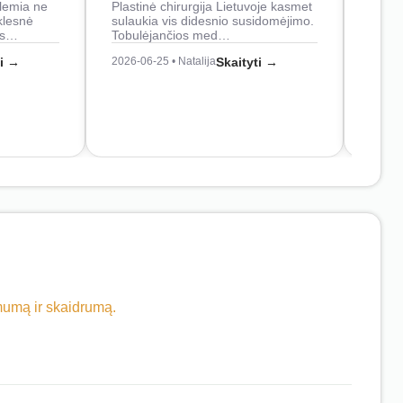
lemia ne
Plastinė chirurgija Lietuvoje kasmet
naudo
klesnė
sulaukia vis didesnio susidomėjimo.
Juos
os…
Tobulėjančios med…
2026-0
ti →
2026-06-25 • Natalija
Skaityti →
imumą ir skaidrumą.