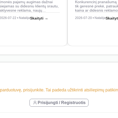
Įmonės pajamų augimas dažnai
Konkurencinį pranašumą 
siejamas su didesniu klientų srautu,
tik geresnė prekė, patrau
aktyvesne reklama, naujų…
kaina ar didesnis reklam
2026-07-22 • Natalija
Skaityti →
2026-07-20 • Natalija
Skaity
 parduotuvę, prisijunkite. Tai padeda užtikrinti atsiliepimų patik
Prisijungti / Registruotis