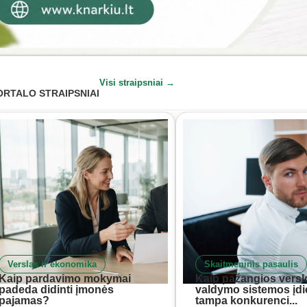
Visi straipsniai →
ORTALO STRAIPSNIAI
Verslas ir ekonomika
Skaitmeninis pasaulis
Kaip pardavimo mokymai
Kaip pažangios versl
padeda didinti įmonės
valdymo sistemos įd
pajamas?
tampa konkurenci...