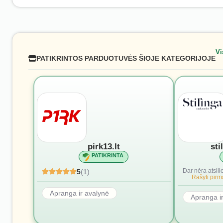
Vi
PATIKRINTOS PARDUOTUVĖS ŠIOJE KATEGORIJOJE
pirk13.lt
sti
PATIKRINTA
Dar nėra atsili
5
(1)
Rašyti pirmą
Apranga ir avalynė
Apranga i