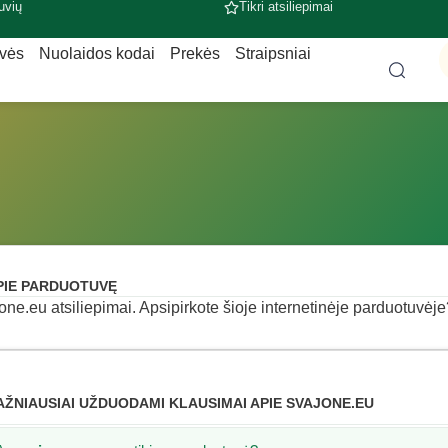
uvių
Tikri atsiliepimai
uvės
Nuolaidos kodai
Prekės
Straipsniai
PIE PARDUOTUVĘ
one.eu atsiliepimai. Apsipirkote šioje internetinėje parduotuvėje? 
AŽNIAUSIAI UŽDUODAMI KLAUSIMAI APIE SVAJONE.EU