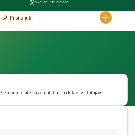
Akcijos ir nuolaidos
Prisijungti
Pasidalinkite savo patirtimi su kitais vartotojais!