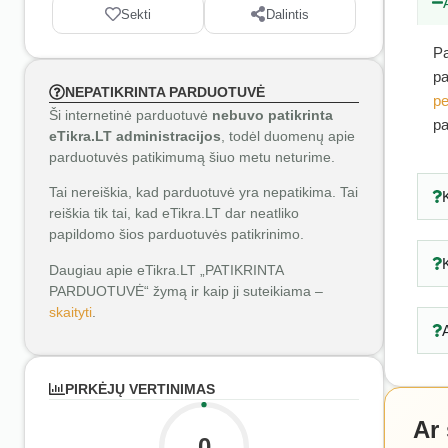
Sekti
Dalintis
Pa
pa
NEPATIKRINTA PARDUOTUVĖ
pe
Ši internetinė parduotuvė
nebuvo patikrinta
pa
eTikra.LT administracijos
, todėl duomenų apie
parduotuvės patikimumą šiuo metu neturime.
Tai nereiškia, kad parduotuvė yra nepatikima. Tai
reiškia tik tai, kad eTikra.LT dar neatliko
papildomo šios parduotuvės patikrinimo.
Daugiau apie eTikra.LT „PATIKRINTA
PARDUOTUVĖ“ žymą ir kaip ji suteikiama –
skaityti
.
PIRKĖJŲ VERTINIMAS
Ar
0