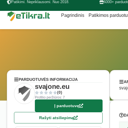
Patikimi. Nepriklausomi. Nuo 2018.
6000+ parduot
Pagrindinis
Patikimos parduot
PARDUOTUVĖS INFORMACIJA
A
svajone.eu
svaj
(0)
Profilio peržiūros: 7
Į parduotuvę
D
Rašyti atsiliepimą