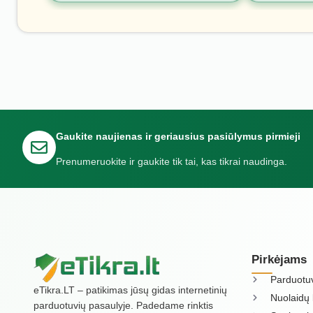
Gaukite naujienas ir geriausius pasiūlymus pirmieji
Prenumeruokite ir gaukite tik tai, kas tikrai naudinga.
Pirkėjams
Parduotu
eTikra.LT – patikimas jūsų gidas internetinių
Nuolaidų 
parduotuvių pasaulyje. Padedame rinktis