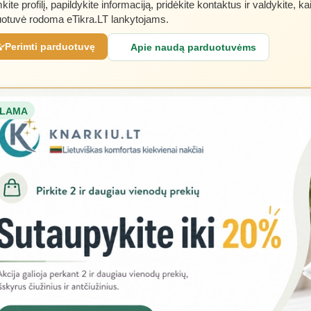
kite profilį, papildykite informaciją, pridėkite kontaktus ir valdykite, ka
otuvė rodoma eTikra.LT lankytojams.
Perimti parduotuvę
Apie naudą parduotuvėms
LAMA