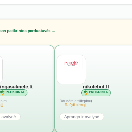
sos patikrintos parduotuvės →
lingasuknele.lt
nikolebut.lt
PATIKRINTA
PATIKRINTA
epimų.
Dar nėra atsiliepimų.
jį.
Rašyti pirmąjį.
r avalynė
Apranga ir avalynė