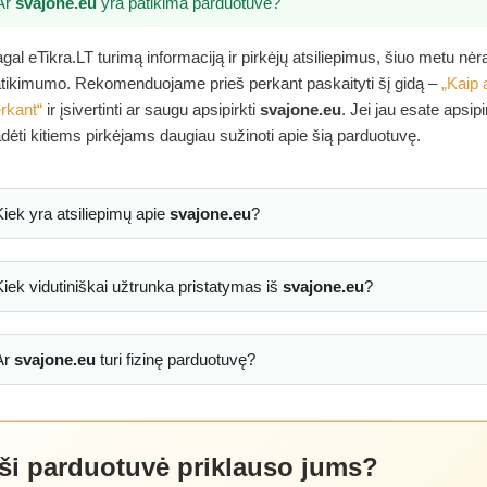
Ar
svajone.eu
yra patikima parduotuvė?
gal eTikra.LT turimą informaciją ir pirkėjų atsiliepimus, šiuo metu nė
tikimumo. Rekomenduojame prieš perkant paskaityti šį gidą –
„Kaip 
rkant“
ir įsivertinti ar saugu apsipirkti
svajone.eu
. Jei jau esate apsip
dėti kitiems pirkėjams daugiau sužinoti apie šią parduotuvę.
Kiek yra atsiliepimų apie
svajone.eu
?
Kiek vidutiniškai užtrunka pristatymas iš
svajone.eu
?
Ar
svajone.eu
turi fizinę parduotuvę?
 ši parduotuvė priklauso jums?