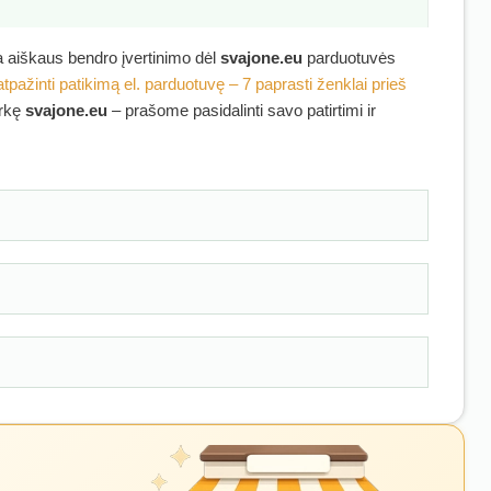
ra aiškaus bendro įvertinimo dėl
svajone.eu
parduotuvės
atpažinti patikimą el. parduotuvę – 7 paprasti ženklai prieš
irkę
svajone.eu
– prašome pasidalinti savo patirtimi ir