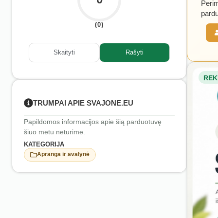
Perim
pardu
(0)
Skaityti
Rašyti
REK
TRUMPAI APIE SVAJONE.EU
Papildomos informacijos apie šią parduotuvę
šiuo metu neturime.
KATEGORIJA
Apranga ir avalynė