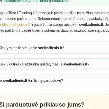
Ar
sveikadienis.lt
yra patikima parduotuvė?
gal eTikra.LT turimą informaciją ir pirkėjų atsiliepimus, šiuo metu nė
rduotuvės patikimumo. Rekomenduojame prieš perkant paskaityti šį
nklai prieš perkant“
ir įsivertinti ar saugu apsipirkti
sveikadienis.lt
. J
vo patirtimi ir padėti kitiems pirkėjams daugiau sužinoti apie šią pard
Kiek yra atsiliepimų apie
sveikadienis.lt
?
Kiek vidutiniškai užtrunka pristatymas iš
sveikadienis.lt
?
Ar
sveikadienis.lt
turi fizinę parduotuvę?
 ši parduotuvė priklauso jums?