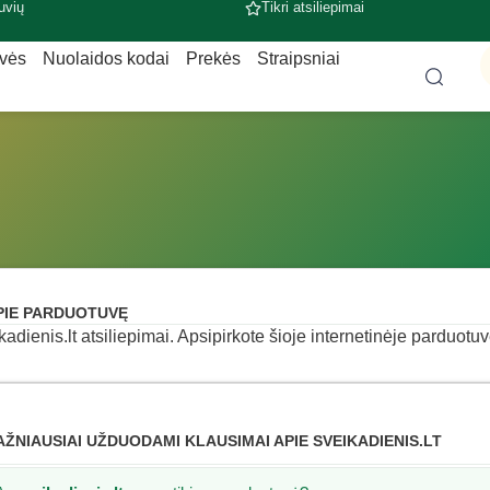
uvių
Tikri atsiliepimai
uvės
Nuolaidos kodai
Prekės
Straipsniai
PIE PARDUOTUVĘ
kadienis.lt atsiliepimai. Apsipirkote šioje internetinėje parduotuv
AŽNIAUSIAI UŽDUODAMI KLAUSIMAI APIE SVEIKADIENIS.LT