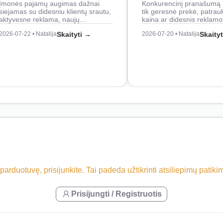
Įmonės pajamų augimas dažnai
Konkurencinį pranašumą 
siejamas su didesniu klientų srautu,
tik geresnė prekė, patrau
aktyvesne reklama, naujų…
kaina ar didesnis reklam
2026-07-22 • Natalija
Skaityti →
2026-07-20 • Natalija
Skaity
 parduotuvę, prisijunkite. Tai padeda užtikrinti atsiliepimų patik
Prisijungti / Registruotis