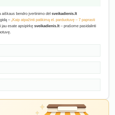
ra aiškaus bendro įvertinimo dėl
sveikadienis.lt
 gidą –
„Kaip atpažinti patikimą el. parduotuvę – 7 paprasti
ei jau esate apsipirkę
sveikadienis.lt
– prašome pasidalinti
uotuvę.