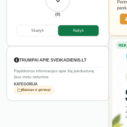
Perim
pardu
(0)
Skaityti
Rašyti
REK
TRUMPAI APIE SVEIKADIENIS.LT
Papildomos informacijos apie šią parduotuvę
šiuo metu neturime.
KATEGORIJA
Maistas ir gėrimai