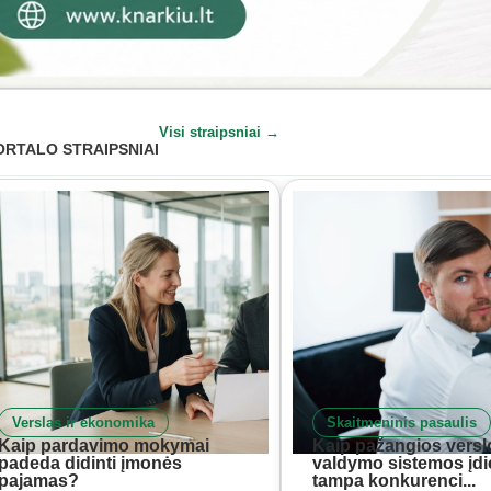
Visi straipsniai →
ORTALO STRAIPSNIAI
Verslas ir ekonomika
Skaitmeninis pasaulis
Kaip pardavimo mokymai
Kaip pažangios versl
padeda didinti įmonės
valdymo sistemos įd
pajamas?
tampa konkurenci...