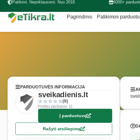
Patikimi. Nepriklausomi. Nuo 2018.
6000+ parduot
Pagrindinis
Patikimos parduot
PARDUOTUVĖS INFORMACIJA
A
sveikadienis.lt
svei
(0)
Profilio peržiūros: 11
Į parduotuvę
D
Rašyti atsiliepimą