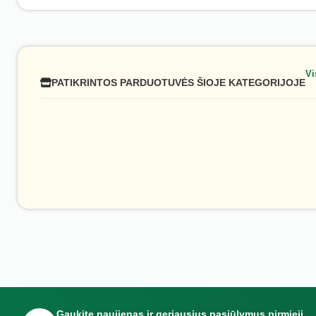
Vi
PATIKRINTOS PARDUOTUVĖS ŠIOJE KATEGORIJOJE
Gaukite naujienas ir geriausius pasiūlymus pirmieji