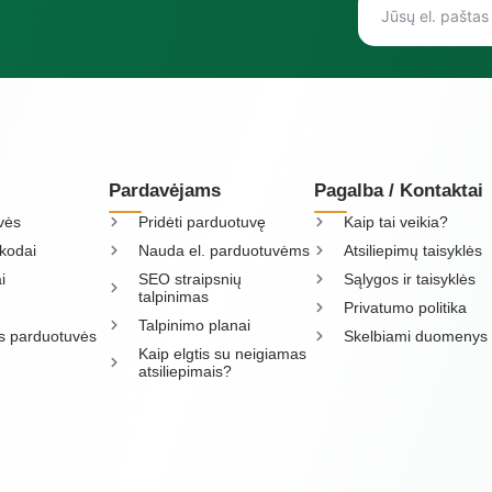
Pardavėjams
Pagalba / Kontaktai
vės
Pridėti parduotuvę
Kaip tai veikia?
kodai
Nauda el. parduotuvėms
Atsiliepimų taisyklės
i
SEO straipsnių
Sąlygos ir taisyklės
talpinimas
Privatumo politika
Talpinimo planai
os parduotuvės
Skelbiami duomenys
Kaip elgtis su neigiamas
atsiliepimais?