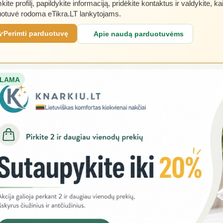
kite profilį, papildykite informaciją, pridėkite kontaktus ir valdykite, ka
otuvė rodoma eTikra.LT lankytojams.
Perimti parduotuvę
Apie naudą parduotuvėms
LAMA