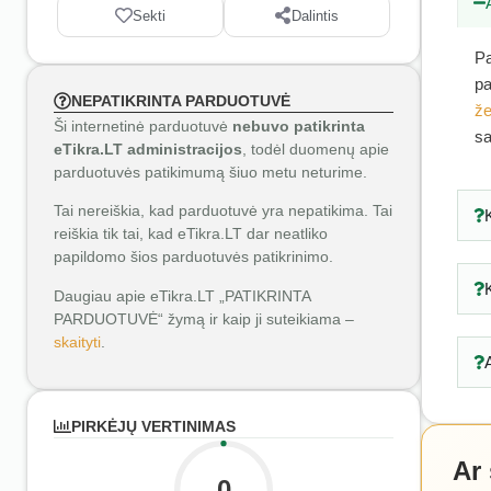
Sekti
Dalintis
Pa
pa
NEPATIKRINTA PARDUOTUVĖ
že
Ši internetinė parduotuvė
nebuvo patikrinta
sa
eTikra.LT administracijos
, todėl duomenų apie
parduotuvės patikimumą šiuo metu neturime.
Tai nereiškia, kad parduotuvė yra nepatikima. Tai
reiškia tik tai, kad eTikra.LT dar neatliko
papildomo šios parduotuvės patikrinimo.
Daugiau apie eTikra.LT „PATIKRINTA
PARDUOTUVĖ“ žymą ir kaip ji suteikiama –
skaityti
.
PIRKĖJŲ VERTINIMAS
Ar
0