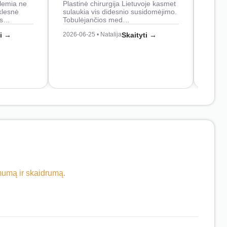
lemia ne
Plastinė chirurgija Lietuvoje kasmet
naudo
klesnė
sulaukia vis didesnio susidomėjimo.
Juos
os…
Tobulėjančios med…
2026-0
ti →
2026-06-25 • Natalija
Skaityti →
imumą ir skaidrumą.