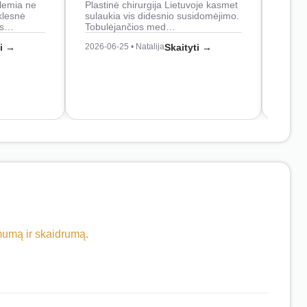
lemia ne
Plastinė chirurgija Lietuvoje kasmet
naudo
klesnė
sulaukia vis didesnio susidomėjimo.
Juos
os…
Tobulėjančios med…
2026-0
ti →
2026-06-25 • Natalija
Skaityti →
imumą ir skaidrumą.