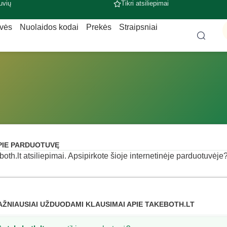
uvių
Tikri atsiliepimai
uvės
Nuolaidos kodai
Prekės
Straipsniai
PIE PARDUOTUVĘ
both.lt atsiliepimai. Apsipirkote šioje internetinėje parduotuvėje? 
AŽNIAUSIAI UŽDUODAMI KLAUSIMAI APIE TAKEBOTH.LT