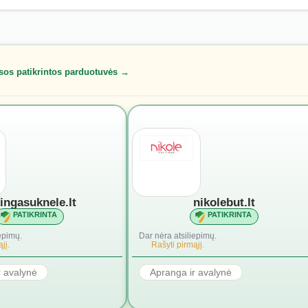
sos patikrintos parduotuvės →
lingasuknele.lt
nikolebut.lt
PATIKRINTA
PATIKRINTA
epimų.
Dar nėra atsiliepimų.
jį.
Rašyti pirmąjį.
r avalynė
Apranga ir avalynė