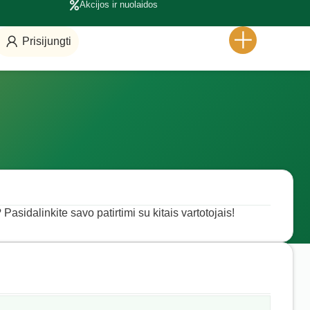
Akcijos ir nuolaidos
Prisijungti
Pasidalinkite savo patirtimi su kitais vartotojais!