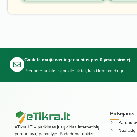
Gaukite naujienas ir geriausius pasiūlymus pirmieji
Prenumeruokite ir gaukite tik tai, kas tikrai naudinga.
Pirkėjams
Parduotu
eTikra.LT – patikimas jūsų gidas internetinių
Nuolaidų 
parduotuvių pasaulyje. Padedame rinktis