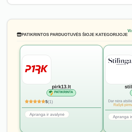
Vi
PATIKRINTOS PARDUOTUVĖS ŠIOJE KATEGORIJOJE
pirk13.lt
sti
PATIKRINTA
Dar nėra atsili
5
(1)
Rašyti pirmą
Apranga ir avalynė
Apranga i