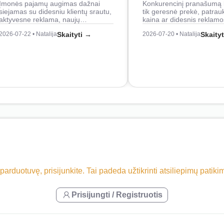
Įmonės pajamų augimas dažnai
Konkurencinį pranašumą 
siejamas su didesniu klientų srautu,
tik geresnė prekė, patrau
aktyvesne reklama, naujų…
kaina ar didesnis reklam
2026-07-22 • Natalija
Skaityti →
2026-07-20 • Natalija
Skaity
 parduotuvę, prisijunkite. Tai padeda užtikrinti atsiliepimų patik
Prisijungti / Registruotis