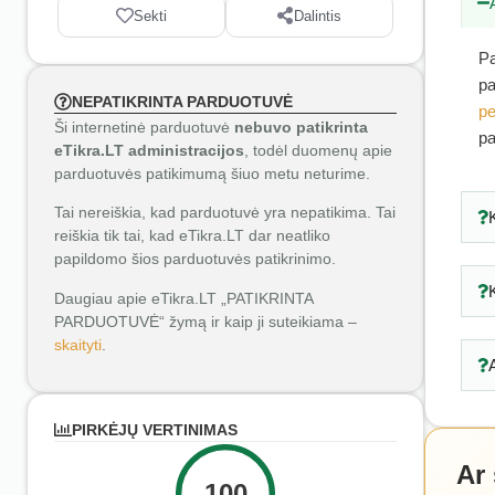
Sekti
Dalintis
Pa
pa
NEPATIKRINTA PARDUOTUVĖ
pe
Ši internetinė parduotuvė
nebuvo patikrinta
pa
eTikra.LT administracijos
, todėl duomenų apie
parduotuvės patikimumą šiuo metu neturime.
Tai nereiškia, kad parduotuvė yra nepatikima. Tai
reiškia tik tai, kad eTikra.LT dar neatliko
papildomo šios parduotuvės patikrinimo.
Daugiau apie eTikra.LT „PATIKRINTA
PARDUOTUVĖ“ žymą ir kaip ji suteikiama –
skaityti
.
PIRKĖJŲ VERTINIMAS
Ar
100