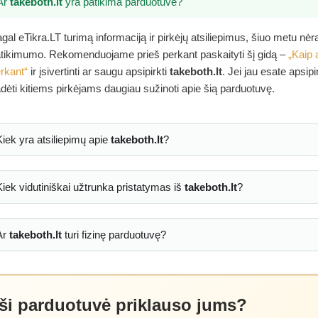
Ar
takeboth.lt
yra patikima parduotuvė?
gal eTikra.LT turimą informaciją ir pirkėjų atsiliepimus, šiuo metu nė
tikimumo. Rekomenduojame prieš perkant paskaityti šį gidą –
„Kaip 
rkant“
ir įsivertinti ar saugu apsipirkti
takeboth.lt
. Jei jau esate apsip
dėti kitiems pirkėjams daugiau sužinoti apie šią parduotuvę.
Kiek yra atsiliepimų apie
takeboth.lt
?
Kiek vidutiniškai užtrunka pristatymas iš
takeboth.lt
?
Ar
takeboth.lt
turi fizinę parduotuvę?
 ši parduotuvė priklauso jums?