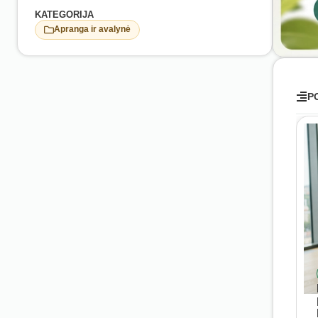
KATEGORIJA
Apranga ir avalynė
P