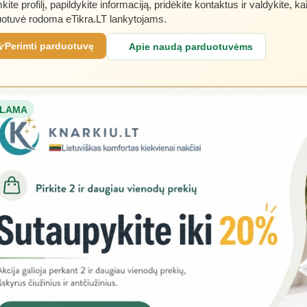
kite profilį, papildykite informaciją, pridėkite kontaktus ir valdykite, ka
otuvė rodoma eTikra.LT lankytojams.
Perimti parduotuvę
Apie naudą parduotuvėms
LAMA