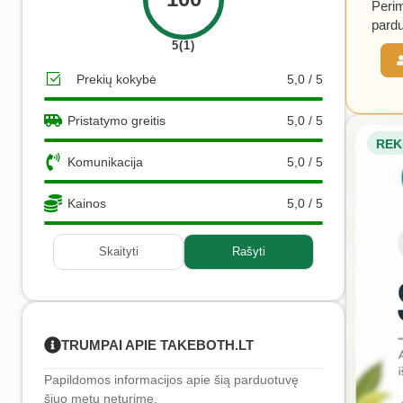
Perim
pardu
5(1)
Prekių kokybė
5,0 / 5
Pristatymo greitis
5,0 / 5
REK
Komunikacija
5,0 / 5
Kainos
5,0 / 5
Skaityti
Rašyti
TRUMPAI APIE TAKEBOTH.LT
Papildomos informacijos apie šią parduotuvę
šiuo metu neturime.