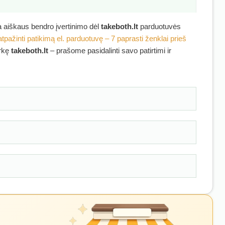
ra aiškaus bendro įvertinimo dėl
takeboth.lt
parduotuvės
atpažinti patikimą el. parduotuvę – 7 paprasti ženklai prieš
irkę
takeboth.lt
– prašome pasidalinti savo patirtimi ir