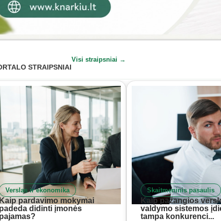
Visi straipsniai →
ORTALO STRAIPSNIAI
Verslas ir ekonomika
Skaitmeninis pasaulis
Kaip pardavimo mokymai
Kaip pažangios versl
padeda didinti įmonės
valdymo sistemos įd
pajamas?
tampa konkurenci...