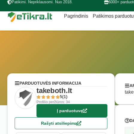
Patikimi. Nepriklausomi. Nuo 2018.
6000+ parduot
Pagrindinis
Patikimos parduot
PARDUOTUVĖS INFORMACIJA
A
takeboth.lt
take
5(1)
Profilio peržiūros: 34
Į parduotuvę
D
Rašyti atsiliepimą