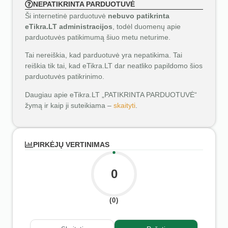
NEPATIKRINTA PARDUOTUVĖ
Ši internetinė parduotuvė
nebuvo patikrinta
eTikra.LT administracijos
, todėl duomenų apie
parduotuvės patikimumą šiuo metu neturime.
Tai nereiškia, kad parduotuvė yra nepatikima. Tai
reiškia tik tai, kad eTikra.LT dar neatliko papildomo šios
parduotuvės patikrinimo.
Daugiau apie eTikra.LT „PATIKRINTA PARDUOTUVĖ“
žymą ir kaip ji suteikiama –
skaityti
.
PIRKĖJŲ VERTINIMAS
0
(0)