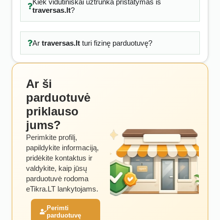
Kiek vidutiniškai užtrunka pristatymas iš
traversas.lt
?
Ar
traversas.lt
turi fizinę parduotuvę?
Ar ši
parduotuvė
priklauso
jums?
Perimkite profilį,
papildykite informaciją,
pridėkite kontaktus ir
valdykite, kaip jūsų
parduotuvė rodoma
eTikra.LT lankytojams.
Perimti
parduotuvę