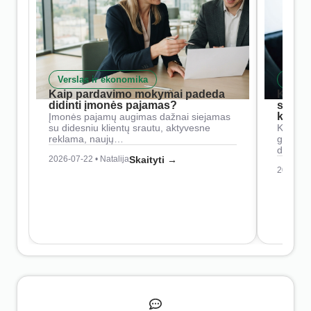
Verslas ir ekonomika
Skait
Kaip pardavimo mokymai padeda
Kaip 
didinti įmonės pajamas?
siste
konkur
Įmonės pajamų augimas dažnai siejamas
su didesniu klientų srautu, aktyvesne
Konkure
reklama, naujų…
geresnė
didesn
2026-07-22 • Natalija
Skaityti →
2026-07-