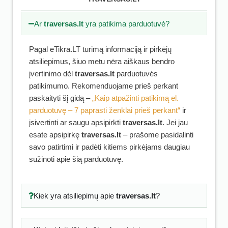
Ar
traversas.lt
yra patikima parduotuvė?
Pagal eTikra.LT turimą informaciją ir pirkėjų
atsiliepimus, šiuo metu nėra aiškaus bendro
įvertinimo dėl
traversas.lt
parduotuvės
patikimumo. Rekomenduojame prieš perkant
paskaityti šį gidą –
„Kaip atpažinti patikimą el.
parduotuvę – 7 paprasti ženklai prieš perkant“
ir
įsivertinti ar saugu apsipirkti
traversas.lt
. Jei jau
esate apsipirkę
traversas.lt
– prašome pasidalinti
savo patirtimi ir padėti kitiems pirkėjams daugiau
sužinoti apie šią parduotuvę.
Kiek yra atsiliepimų apie
traversas.lt
?