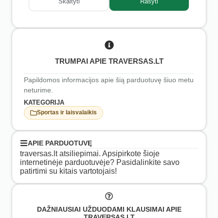
Skaityti
Rašyti
TRUMPAI APIE TRAVERSAS.LT
Papildomos informacijos apie šią parduotuvę šiuo metu
neturime.
KATEGORIJA
Sportas ir laisvalaikis
APIE PARDUOTUVĘ
traversas.lt atsiliepimai. Apsipirkote šioje
internetinėje parduotuvėje? Pasidalinkite savo
patirtimi su kitais vartotojais!
DAŽNIAUSIAI UŽDUODAMI KLAUSIMAI APIE
TRAVERSAS.LT