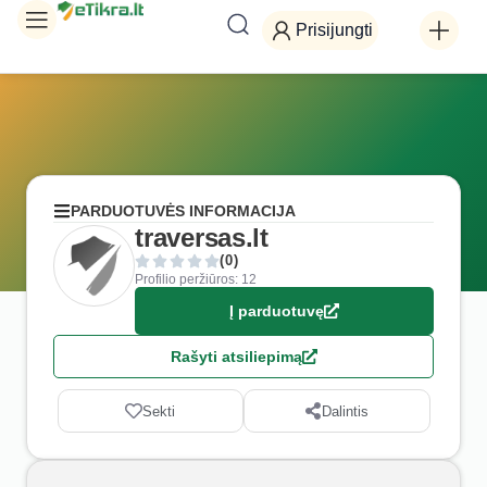
Prisijungti
PARDUOTUVĖS INFORMACIJA
traversas.lt
(0)
Profilio peržiūros: 12
Į parduotuvę
Rašyti atsiliepimą
Sekti
Dalintis