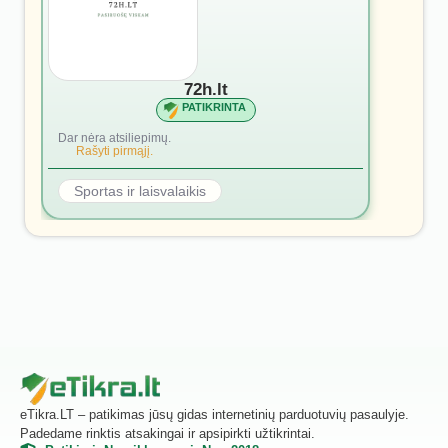
72h.lt
PATIKRINTA
Dar nėra atsiliepimų.
Rašyti pirmąjį.
Sportas ir laisvalaikis
eTikra.LT – patikimas jūsų gidas internetinių parduotuvių pasaulyje.
Padedame rinktis atsakingai ir apsipirkti užtikrintai.