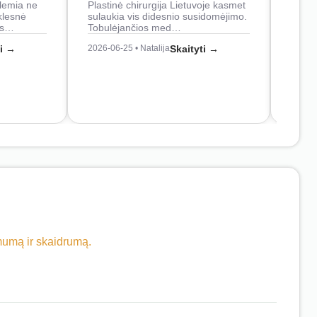
lemia ne
Plastinė chirurgija Lietuvoje kasmet
naudo
klesnė
sulaukia vis didesnio susidomėjimo.
Juos
os…
Tobulėjančios med…
2026-0
ti →
2026-06-25 • Natalija
Skaityti →
imumą ir skaidrumą.