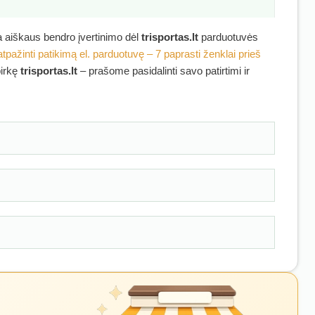
ra aiškaus bendro įvertinimo dėl
trisportas.lt
parduotuvės
atpažinti patikimą el. parduotuvę – 7 paprasti ženklai prieš
pirkę
trisportas.lt
– prašome pasidalinti savo patirtimi ir