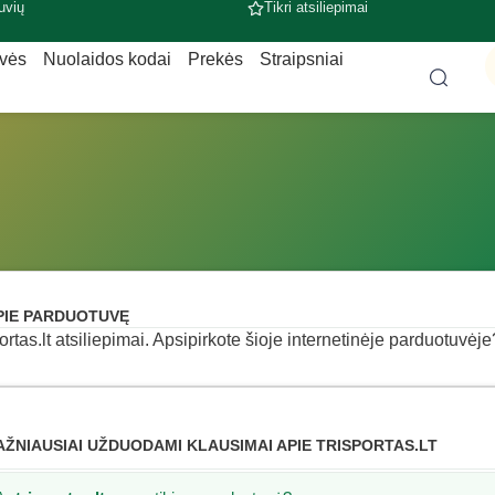
uvių
Tikri atsiliepimai
uvės
Nuolaidos kodai
Prekės
Straipsniai
PIE PARDUOTUVĘ
portas.lt atsiliepimai. Apsipirkote šioje internetinėje parduotuvėje
AŽNIAUSIAI UŽDUODAMI KLAUSIMAI APIE TRISPORTAS.LT