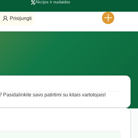
Akcijos ir nuolaidos
Prisijungti
? Pasidalinkite savo patirtimi su kitais vartotojais!