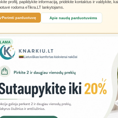
kite profilį, papildykite informaciją, pridėkite kontaktus ir valdykite, ka
otuvė rodoma eTikra.LT lankytojams.
Perimti parduotuvę
Apie naudą parduotuvėms
LAMA