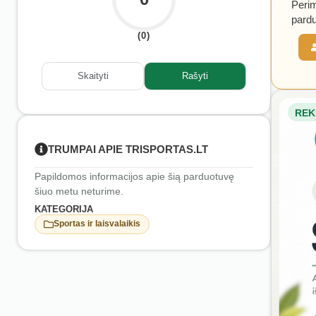
Perim
pardu
(0)
Skaityti
Rašyti
REK
TRUMPAI APIE TRISPORTAS.LT
Papildomos informacijos apie šią parduotuvę
šiuo metu neturime.
KATEGORIJA
Sportas ir laisvalaikis