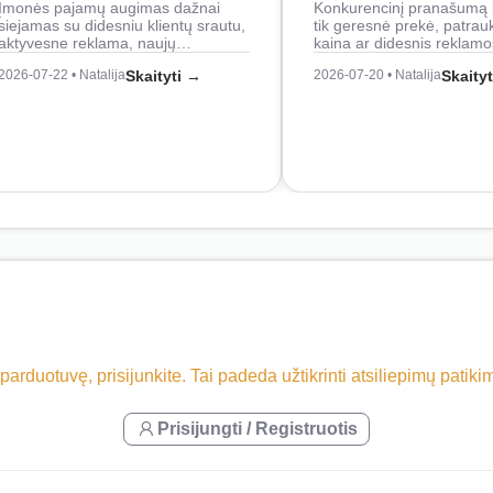
Įmonės pajamų augimas dažnai
Konkurencinį pranašumą 
siejamas su didesniu klientų srautu,
tik geresnė prekė, patrau
aktyvesne reklama, naujų…
kaina ar didesnis reklam
2026-07-22 • Natalija
Skaityti →
2026-07-20 • Natalija
Skaity
 parduotuvę, prisijunkite. Tai padeda užtikrinti atsiliepimų patik
Prisijungti / Registruotis