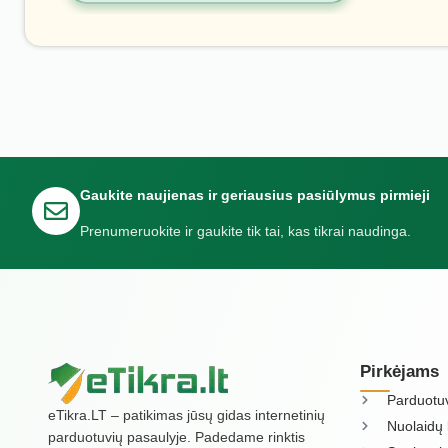
Gaukite naujienas ir geriausius pasiūlymus pirmieji
Prenumeruokite ir gaukite tik tai, kas tikrai naudinga.
Pirkėjams
Parduotu
eTikra.LT – patikimas jūsų gidas internetinių
Nuolaidų 
parduotuvių pasaulyje. Padedame rinktis