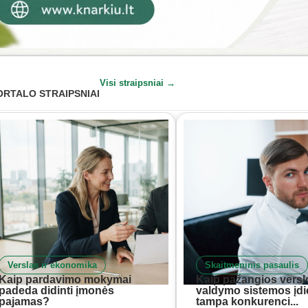
Visi straipsniai →
ORTALO STRAIPSNIAI
Verslas ir ekonomika
Skaitmeninis pasaulis
Kaip pardavimo mokymai
Kaip pažangios versl
padeda didinti įmonės
valdymo sistemos įd
pajamas?
tampa konkurenci...