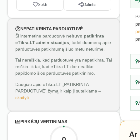
Sekti
Dalintis
Pa
pa
NEPATIKRINTA PARDUOTUVĖ
pe
Ši internetinė parduotuvė
nebuvo patikrinta
pa
eTikra.LT administracijos
, todėl duomenų apie
parduotuvės patikimumą šiuo metu neturime.
Tai nereiškia, kad parduotuvė yra nepatikima. Tai
reiškia tik tai, kad eTikra.LT dar neatliko
papildomo šios parduotuvės patikrinimo.
Daugiau apie eTikra.LT „PATIKRINTA
PARDUOTUVĖ“ žymą ir kaip ji suteikiama –
skaityti
.
PIRKĖJŲ VERTINIMAS
Ar
0