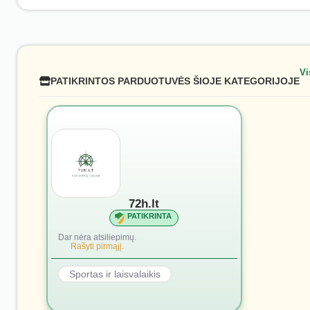
Vi
PATIKRINTOS PARDUOTUVĖS ŠIOJE KATEGORIJOJE
72h.lt
PATIKRINTA
Dar nėra atsiliepimų.
Rašyti pirmąjį.
Sportas ir laisvalaikis