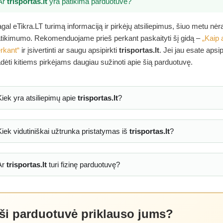
Ar
trisportas.lt
yra patikima parduotuvė?
gal eTikra.LT turimą informaciją ir pirkėjų atsiliepimus, šiuo metu nė
tikimumo. Rekomenduojame prieš perkant paskaityti šį gidą –
„Kaip 
rkant“
ir įsivertinti ar saugu apsipirkti
trisportas.lt
. Jei jau esate apsi
dėti kitiems pirkėjams daugiau sužinoti apie šią parduotuvę.
Kiek yra atsiliepimų apie
trisportas.lt
?
Kiek vidutiniškai užtrunka pristatymas iš
trisportas.lt
?
Ar
trisportas.lt
turi fizinę parduotuvę?
 ši parduotuvė priklauso jums?