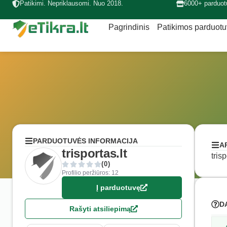
Patikimi. Nepriklausomi. Nuo 2018.
6000+ parduot
Pagrindinis
Patikimos parduot
PARDUOTUVĖS INFORMACIJA
A
trisportas.lt
tris
(0)
Profilio peržiūros: 12
Į parduotuvę
D
Rašyti atsiliepimą