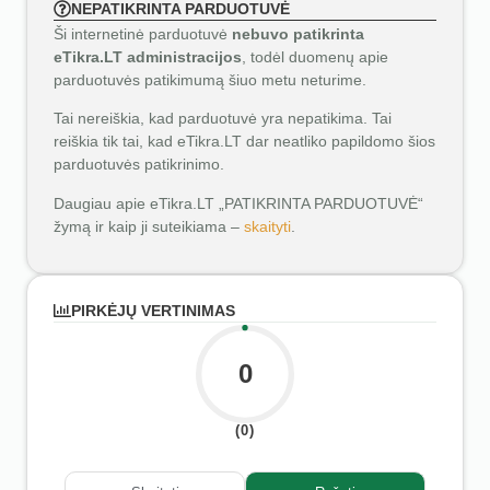
NEPATIKRINTA PARDUOTUVĖ
Ši internetinė parduotuvė
nebuvo patikrinta
eTikra.LT administracijos
, todėl duomenų apie
parduotuvės patikimumą šiuo metu neturime.
Tai nereiškia, kad parduotuvė yra nepatikima. Tai
reiškia tik tai, kad eTikra.LT dar neatliko papildomo šios
parduotuvės patikrinimo.
Daugiau apie eTikra.LT „PATIKRINTA PARDUOTUVĖ“
žymą ir kaip ji suteikiama –
skaityti
.
PIRKĖJŲ VERTINIMAS
0
(0)