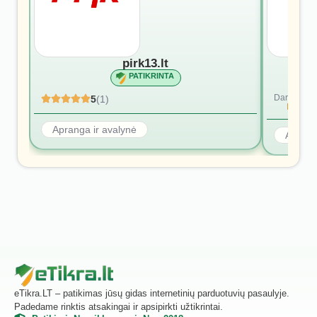
pirk13.lt
PATIKRINTA
Dar nėra at
5
(1)
Rašyti p
Apranga ir avalynė
Aprang
eTikra.LT – patikimas jūsų gidas internetinių parduotuvių pasaulyje.
Padedame rinktis atsakingai ir apsipirkti užtikrintai.