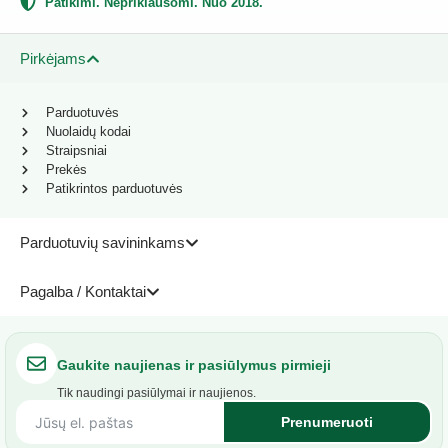
Patikimi. Nepriklausomi. Nuo 2018.
Pirkėjams
Parduotuvės
Nuolaidų kodai
Straipsniai
Prekės
Patikrintos parduotuvės
Parduotuvių savininkams
Pagalba / Kontaktai
Gaukite naujienas ir pasiūlymus pirmieji
Tik naudingi pasiūlymai ir naujienos.
Prenumeruoti