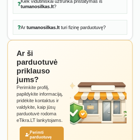
Kiek vidutiniškai užtrunka pristatymas iš
tumanosilkas.lt
?
Ar
tumanosilkas.lt
turi fizinę parduotuvę?
Ar ši
parduotuvė
priklauso
jums?
Perimkite profilį,
papildykite informaciją,
pridėkite kontaktus ir
valdykite, kaip jūsų
parduotuvė rodoma
eTikra.LT lankytojams.
Perimti
parduotuvę