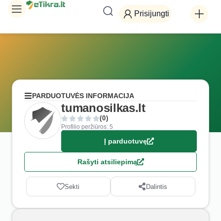
Prisijungti
PARDUOTUVĖS INFORMACIJA
tumanosilkas.lt
(0)
Profilio peržiūros: 5
Į parduotuvę
Rašyti atsiliepimą
Sekti
Dalintis