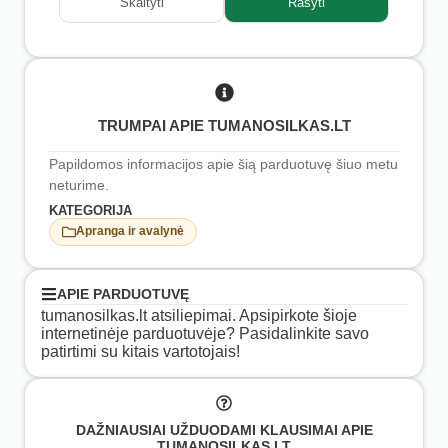
Skaityti
Rašyti
TRUMPAI APIE TUMANOSILKAS.LT
Papildomos informacijos apie šią parduotuvę šiuo metu
neturime.
KATEGORIJA
Apranga ir avalynė
APIE PARDUOTUVĘ
tumanosilkas.lt atsiliepimai. Apsipirkote šioje
internetinėje parduotuvėje? Pasidalinkite savo
patirtimi su kitais vartotojais!
DAŽNIAUSIAI UŽDUODAMI KLAUSIMAI APIE
TUMANOSILKAS.LT