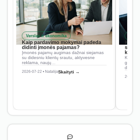
Verslas ir ekonomika
Skait
Kaip pardavimo mokymai padeda
Kaip 
didinti įmonės pajamas?
siste
konkur
Įmonės pajamų augimas dažnai siejamas
su didesniu klientų srautu, aktyvesne
Konkure
reklama, naujų…
geresnė
didesn
2026-07-22 • Natalija
Skaityti →
2026-07-