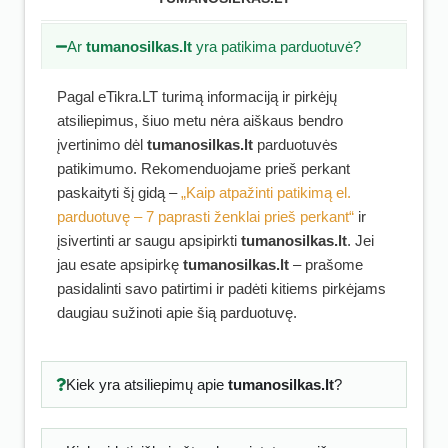
Ar
tumanosilkas.lt
yra patikima parduotuvė?
Pagal eTikra.LT turimą informaciją ir pirkėjų
atsiliepimus, šiuo metu nėra aiškaus bendro
įvertinimo dėl
tumanosilkas.lt
parduotuvės
patikimumo. Rekomenduojame prieš perkant
paskaityti šį gidą –
„Kaip atpažinti patikimą el.
parduotuvę – 7 paprasti ženklai prieš perkant“
ir
įsivertinti ar saugu apsipirkti
tumanosilkas.lt
. Jei
jau esate apsipirkę
tumanosilkas.lt
– prašome
pasidalinti savo patirtimi ir padėti kitiems pirkėjams
daugiau sužinoti apie šią parduotuvę.
Kiek yra atsiliepimų apie
tumanosilkas.lt
?