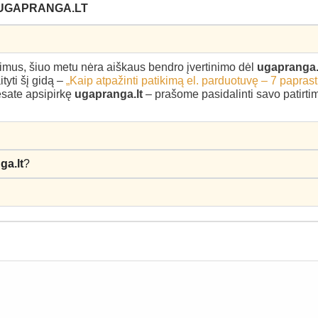
 UGAPRANGA.LT
epimus, šiuo metu nėra aiškaus bendro įvertinimo dėl
ugapranga.
yti šį gidą –
„Kaip atpažinti patikimą el. parduotuvę – 7 paprast
 esate apsipirkę
ugapranga.lt
– prašome pasidalinti savo patirtimi
ga.lt
?