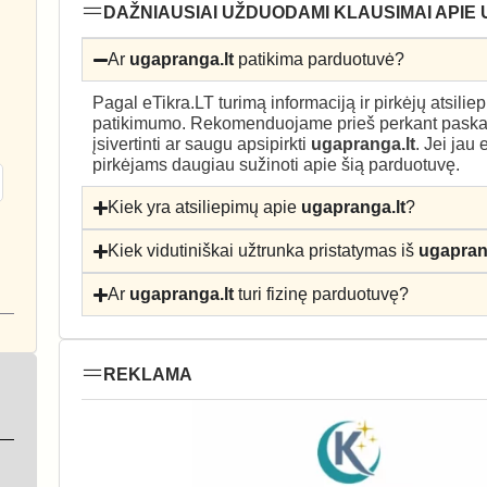
DAŽNIAUSIAI UŽDUODAMI KLAUSIMAI APIE
Ar
ugapranga.lt
patikima parduotuvė?
Pagal eTikra.LT turimą informaciją ir pirkėjų atsili
patikimumo. Rekomenduojame prieš perkant paskait
įsivertinti ar saugu apsipirkti
ugapranga.lt
. Jei jau
pirkėjams daugiau sužinoti apie šią parduotuvę.
Kiek yra atsiliepimų apie
ugapranga.lt
?
Kiek vidutiniškai užtrunka pristatymas iš
ugapran
Ar
ugapranga.lt
turi fizinę parduotuvę?
REKLAMA