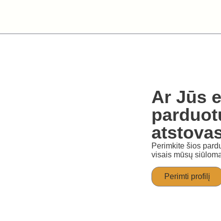
Ar Jūs e
parduot
atstova
Perimkite šios pardu
visais mūsų siūloma
Perimti profilį