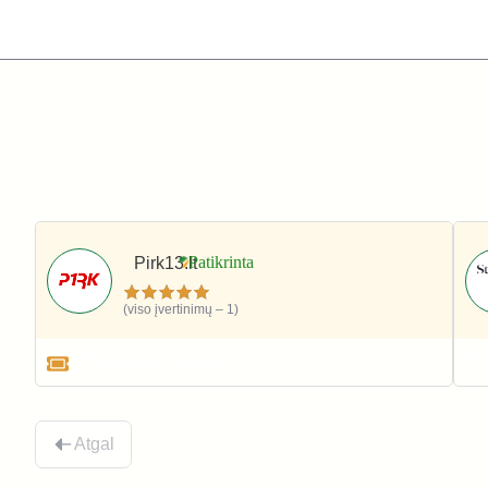
Pirk13.lt
(viso įvertinimų – 1)
Apranga ir avalynė
Atgal