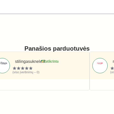
Panašios parduotuvės
stilingasuknele.lt
(viso įvertinimų – 0)
(v
Apranga ir avalynė
Apranga i