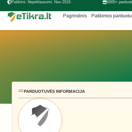
Patikimi. Nepriklausomi. Nuo 2018.
6000+ parduot
Pagrindinis
Patikimos parduot
PARDUOTUVĖS INFORMACIJA