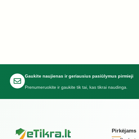
Gaukite naujienas ir geriausius pasiūlymus pirmieji
Prenumeruokite ir gaukite tik tai, kas tikrai naudinga.
Pirkėjams