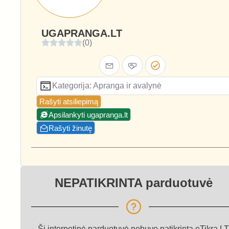
UGAPRANGA.LT
(0)
Kategorija: Apranga ir avalynė
Rašyti atsiliepimą
Apsilankyti ugapranga.lt
Rašyti žinutę
NEPATIKRINTA parduotuvė
Ši internetinė parduotuvė nebuvo patikrinta eTikra.LT