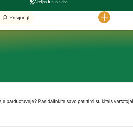
Akcijos ir nuolaidos
Prisijungti
ėje parduotuvėje? Pasidalinkite savo patirtimi su kitais vartotojai