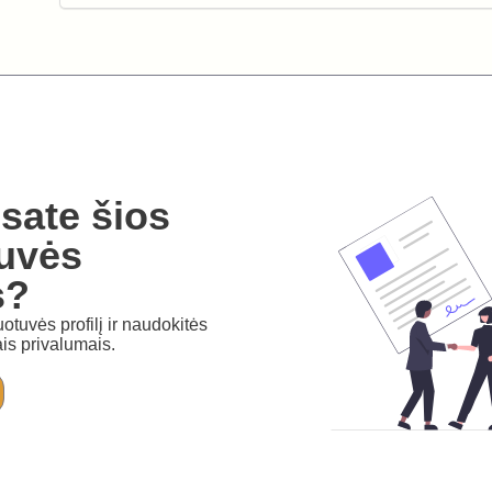
sate šios
uvės
s?
otuvės profilį ir naudokitės
is privalumais.