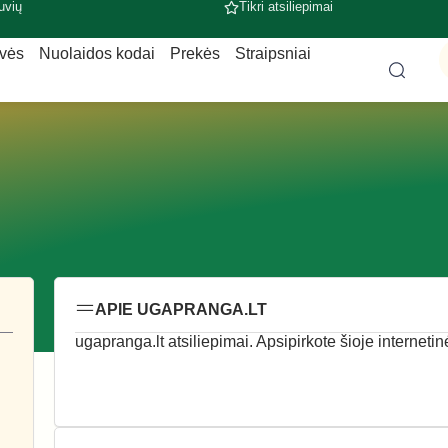
uvių
Tikri atsiliepimai
uvės
Nuolaidos kodai
Prekės
Straipsniai
APIE UGAPRANGA.LT
ugapranga.lt atsiliepimai. Apsipirkote šioje internetin