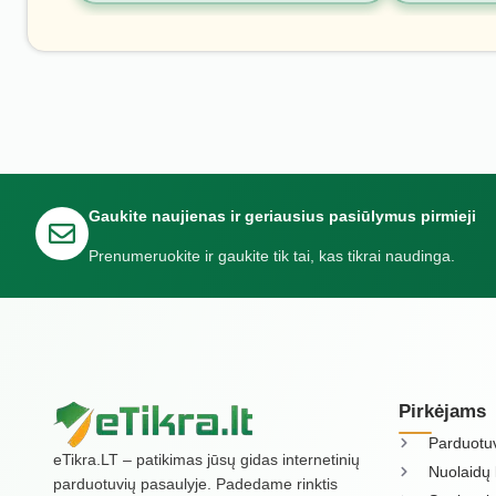
Gaukite naujienas ir geriausius pasiūlymus pirmieji
Prenumeruokite ir gaukite tik tai, kas tikrai naudinga.
Pirkėjams
Parduotu
eTikra.LT – patikimas jūsų gidas internetinių
Nuolaidų 
parduotuvių pasaulyje. Padedame rinktis