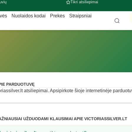
uvių
Tikri atsiliepimai
uvės
Nuolaidos kodai
Prekės
Straipsniai
PIE PARDUOTUVĘ
oriassilver.lt atsiliepimai. Apsipirkote šioje internetinėje parduotu
AŽNIAUSIAI UŽDUODAMI KLAUSIMAI APIE VICTORIASSILVER.LT