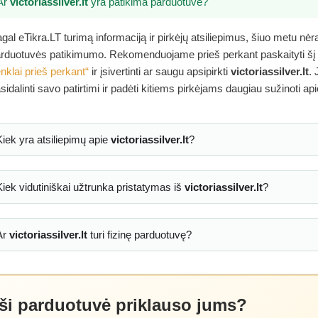
Ar
victoriassilver.lt
yra patikima parduotuvė?
gal eTikra.LT turimą informaciją ir pirkėjų atsiliepimus, šiuo metu nė
rduotuvės patikimumo. Rekomenduojame prieš perkant paskaityti šį
nklai prieš perkant“
ir įsivertinti ar saugu apsipirkti
victoriassilver.lt
. 
sidalinti savo patirtimi ir padėti kitiems pirkėjams daugiau sužinoti ap
Kiek yra atsiliepimų apie
victoriassilver.lt
?
Kiek vidutiniškai užtrunka pristatymas iš
victoriassilver.lt
?
Ar
victoriassilver.lt
turi fizinę parduotuvę?
 ši parduotuvė priklauso jums?