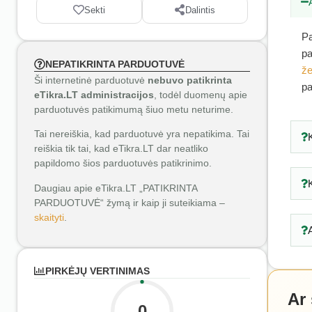
Sekti
Dalintis
Pa
pa
NEPATIKRINTA PARDUOTUVĖ
že
Ši internetinė parduotuvė
nebuvo patikrinta
pa
eTikra.LT administracijos
, todėl duomenų apie
parduotuvės patikimumą šiuo metu neturime.
Tai nereiškia, kad parduotuvė yra nepatikima. Tai
reiškia tik tai, kad eTikra.LT dar neatliko
papildomo šios parduotuvės patikrinimo.
Daugiau apie eTikra.LT „PATIKRINTA
PARDUOTUVĖ“ žymą ir kaip ji suteikiama –
skaityti
.
PIRKĖJŲ VERTINIMAS
Ar
0