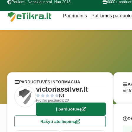
Patikimi. Nepriklausomi. Nuo 2018.
6000+ parduot
Pagrindinis
Patikimos parduot
PARDUOTUVĖS INFORMACIJA
A
victoriassilver.lt
vict
(0)
Profilio peržiūros: 23
Į parduotuvę
D
Rašyti atsiliepimą