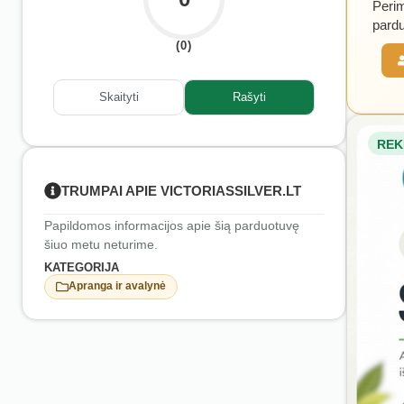
Perim
pardu
(0)
Skaityti
Rašyti
REK
TRUMPAI APIE VICTORIASSILVER.LT
Papildomos informacijos apie šią parduotuvę
šiuo metu neturime.
KATEGORIJA
Apranga ir avalynė