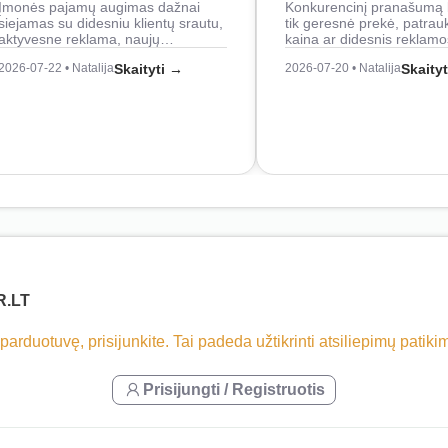
Įmonės pajamų augimas dažnai
Konkurencinį pranašumą 
siejamas su didesniu klientų srautu,
tik geresnė prekė, patrau
aktyvesne reklama, naujų…
kaina ar didesnis reklam
2026-07-22 • Natalija
Skaityti →
2026-07-20 • Natalija
Skaity
R.LT
 parduotuvę, prisijunkite. Tai padeda užtikrinti atsiliepimų patik
Prisijungti / Registruotis