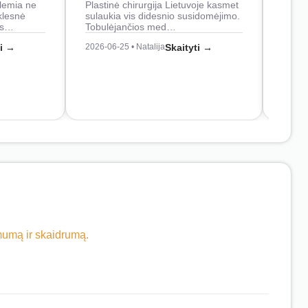
lemia ne
Plastinė chirurgija Lietuvoje kasmet
naudo
klesnė
sulaukia vis didesnio susidomėjimo.
Juos
os…
Tobulėjančios med…
2026-0
ti →
2026-06-25 • Natalija
Skaityti →
imumą ir skaidrumą.