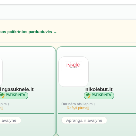
sos patikrintos parduotuvės →
lingasuknele.lt
nikolebut.lt
PATIKRINTA
PATIKRINTA
epimų.
Dar nėra atsiliepimų.
jį.
Rašyti pirmąjį.
r avalynė
Apranga ir avalynė