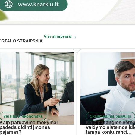
Visi straipsniai →
ORTALO STRAIPSNIAI
Verslas ir ekonomika
Skaitmeninis pasaulis
Kaip pardavimo mokymai
Kaip pažangios versl
padeda didinti įmonės
valdymo sistemos įd
pajamas?
tampa konkurenci...