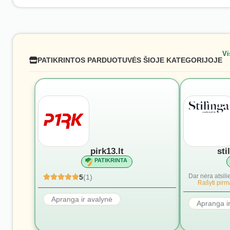
Vi
PATIKRINTOS PARDUOTUVĖS ŠIOJE KATEGORIJOJE
pirk13.lt
sti
PATIKRINTA
Dar nėra atsili
5
(1)
Rašyti pirmą
Apranga ir avalynė
Apranga i