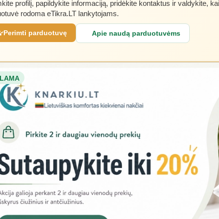
kite profilį, papildykite informaciją, pridėkite kontaktus ir valdykite, ka
otuvė rodoma eTikra.LT lankytojams.
Perimti parduotuvę
Apie naudą parduotuvėms
LAMA