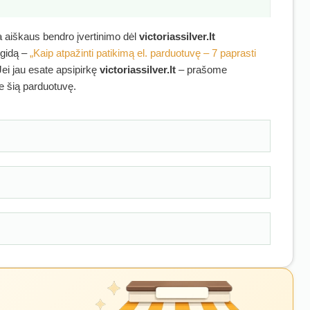
ra aiškaus bendro įvertinimo dėl
victoriassilver.lt
 gidą –
„Kaip atpažinti patikimą el. parduotuvę – 7 paprasti
Jei jau esate apsipirkę
victoriassilver.lt
– prašome
ie šią parduotuvę.