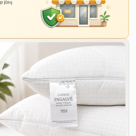
ip jūsų