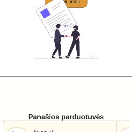
Perimti profilį
Panašios parduotuvės
Snoopis.lt