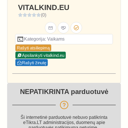
VITALKIND.EU
(0)
Kategorija: Vaikams
Rašyti atsiliepimą
Apsilankyti vitalkind.eu
Rašyti žinutę
NEPATIKRINTA parduotuvė
Ši internetinė parduotuvė nebuvo patikrinta
eTikra.LT administracijos, duomenų apie
parduotuvės patikimumą neturime.