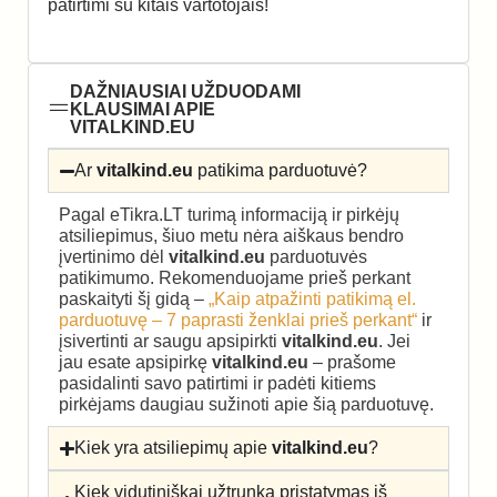
patirtimi su kitais vartotojais!
DAŽNIAUSIAI UŽDUODAMI
KLAUSIMAI APIE
VITALKIND.EU
Ar
vitalkind.eu
patikima parduotuvė?
Pagal eTikra.LT turimą informaciją ir pirkėjų
atsiliepimus, šiuo metu nėra aiškaus bendro
įvertinimo dėl
vitalkind.eu
parduotuvės
patikimumo. Rekomenduojame prieš perkant
paskaityti šį gidą –
„Kaip atpažinti patikimą el.
parduotuvę – 7 paprasti ženklai prieš perkant“
ir
įsivertinti ar saugu apsipirkti
vitalkind.eu
. Jei
jau esate apsipirkę
vitalkind.eu
– prašome
pasidalinti savo patirtimi ir padėti kitiems
pirkėjams daugiau sužinoti apie šią parduotuvę.
Kiek yra atsiliepimų apie
vitalkind.eu
?
Kiek vidutiniškai užtrunka pristatymas iš