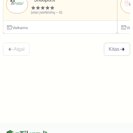
(viso įvertinimų – 0)
Vaikams
Va
Atgal
Kitas