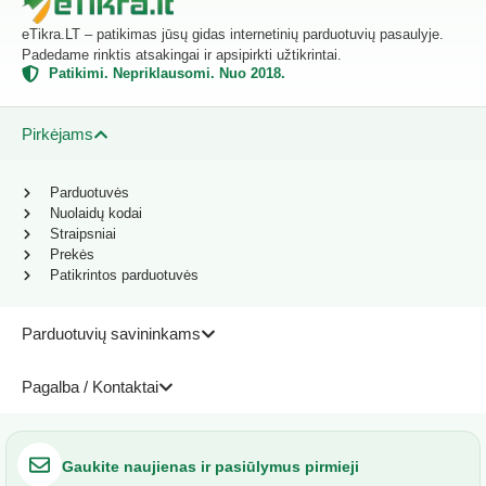
eTikra.LT – patikimas jūsų gidas internetinių parduotuvių pasaulyje.
Padedame rinktis atsakingai ir apsipirkti užtikrintai.
Patikimi. Nepriklausomi. Nuo 2018.
Pirkėjams
Parduotuvės
Nuolaidų kodai
Straipsniai
Prekės
Patikrintos parduotuvės
Parduotuvių savininkams
Pagalba / Kontaktai
Gaukite naujienas ir pasiūlymus pirmieji